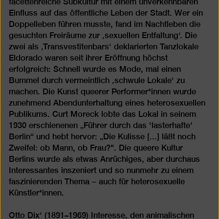
facettenreiche Subkultur mit einem unverkennbaren
Einfluss auf das öffentliche Leben der Stadt. Wer ein
Doppelleben führen musste, fand im Nachtleben die
gesuchten Freiräume zur ‚sexuellen Entfaltung‘. Die
zwei als ‚Transvestitenbars‘ deklarierten Tanzlokale
Eldorado waren seit ihrer Eröffnung höchst
erfolgreich: Schnell wurde es Mode, mal einen
Bummel durch vermeintlich ‚schwule Lokale‘ zu
machen. Die Kunst queerer Performer*innen wurde
zunehmend Abendunterhaltung eines heterosexuellen
Publikums. Curt Moreck lobte das Lokal in seinem
1930 erschienenen
„Führer durch das 'lasterhafte'
Berlin“ und hebt hervor: „Die Kulisse [...] läßt noch
Zweifel: ob Mann, ob Frau?". Die queere Kultur
Berlins wurde als etwas Anrüchiges, aber durchaus
Interessantes inszeniert und so nunmehr zu einem
faszinierenden Thema ‒ auch für heterosexuelle
Künstler*innen.
Otto Dix‘ (1891–1969) Interesse, den animalischen