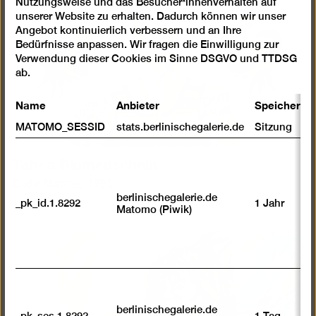
Nutzungsweise und das Besucher*innenverhalten auf
Cookies
unserer Website zu erhalten. Dadurch können wir unser
Angebot kontinuierlich verbessern und an Ihre
Bedürfnisse anpassen. Wir fragen die Einwilligung zur
Verwendung dieser Cookies im Sinne DSGVO und TTDSG
ab.
Name
Anbieter
Speicherda
MATOMO_SESSID
stats.berlinischegalerie.de
Sitzung
Tabea Blumenschein
Dixie Marine, 1995
berlinischegalerie.de
_pk_id.1.8292
1 Jahr
Matomo (Piwik)
berlinischegalerie.de
_pk_ses.1.8292
1 Tag