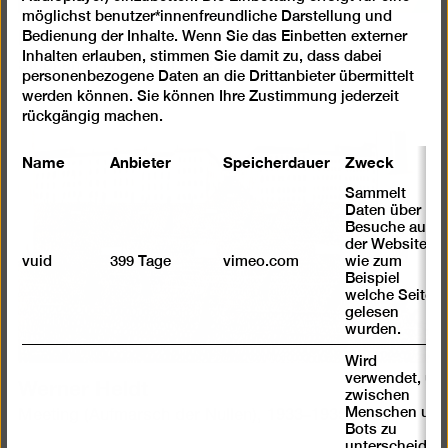
möglichst benutzer*innenfreundliche Darstellung und
Nan Goldin
Bedienung der Inhalte. Wenn Sie das Einbetten externer
Inhalten erlauben, stimmen Sie damit zu, dass dabei
Siobhan in my mirror, 1992
personenbezogene Daten an die Drittanbieter übermittelt
werden können. Sie können Ihre Zustimmung jederzeit
rückgängig machen.
Name
Anbieter
Speicherdauer
Zweck
Sammelt
Daten über
Besuche auf
der Website,
vuid
399 Tage
vimeo.com
wie zum
Beispiel
welche Seiten
gelesen
wurden.
Wird
Werner Heldt
verwendet, um
zwischen
Menschen und
Meeting (Aufmarsch der Nullen), 1933–1935
Bots zu
unterscheiden.