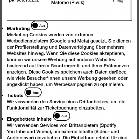
Matomo (Piwik)
Marketing
Aus
Marketing
Marketing Cookies werden von externen
Rainer Fetting
Werbediensteistern (Google und Meta) gesetzt. Sie dienen
der Profilerstellung und Datenverfolgung über mehrere
Selbst als Gustaf Gründgens, 1974
Websites hinweg. Wenn Sie diese Cookies akzeptieren,
können wir unsere Werbung auf anderen Websites
basierend auf Ihrem Benutzerprofil und Ihren Präferenzen
anzeigen. Diese Cookies speichern auch Daten darüber,
wie viele Besucher*innen unsere Werbung gesehen oder
angeklickt haben, um Werbekampagnen zu optimieren.
Tickets
Aus
Tickets
Wir verwenden den Service eines Drittanbieters, um die
Funktionalität zur Ticketbuchung einzubetten.
Eingebettete
Aus
Eingebettete Inhalte
Inhalte
Wir verwenden Services von Drittanbietern (Spotify,
YouTube und Vimeo), um externe Inhalte (Video- und
Audioplayer) einzubetten. Die Einbettung erfolgt für eine