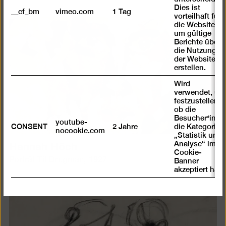
Dies ist
__cf_bm
vimeo.com
1 Tag
vorteilhaft für
die Website,
um gültige
Berichte über
die Nutzung
der Website zu
erstellen.
Wird
verwendet, um
festzustellen ,
ob die
Besucher*in
youtube-
CONSENT
2 Jahre
die Kategorie
nocookie.com
„Statistik und
Hannah Höch
Analyse“ im
Cookie-
Porträt Til Brugman, 1927
Banner
akzeptiert hat