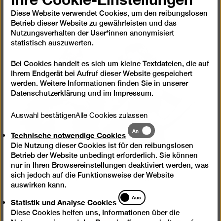
Projekt
Diese Website verwendet Cookies, um den reibungslosen
Betrieb dieser Website zu gewährleisten und das
Nutzungsverhalten der User*innen anonymisiert
statistisch auszuwerten.
Bei Cookies handelt es sich um kleine Textdateien, die auf
Ihrem Endgerät bei Aufruf dieser Website gespeichert
werden. Weitere Informationen finden Sie in unserer
Datenschutzerklärung
und im
Impressum
.
Auswahl bestätigen
Alle Cookies zulassen
Technische
An
Technische notwendige Cookies
notwendige
Die Nutzung dieser Cookies ist für den reibungslosen
Cookies
Betrieb der Website unbedingt erforderlich. Sie können
Rolf von Bergmann
nur in Ihren Browsereinstellungen deaktiviert werden, was
sich jedoch auf die Funktionsweise der Website
Ohne Titel (Selbstporträt mit Salomé), 1977
auswirken kann.
Statistik
Aus
Statistik und Analyse Cookies
und
Diese Cookies helfen uns, Informationen über die
Analyse