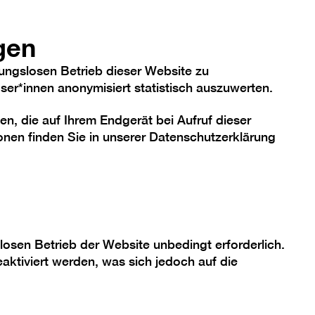
anzeige
hriftgröße
Kontrast
De
En
Heute
gen
FAQ
ungslosen Betrieb dieser Website zu
er*innen anonymisiert statistisch auszuwerten.
en, die auf Ihrem Endgerät bei Aufruf dieser
me
Sammlung
Berlinische Galerie
nen finden Sie in unserer
Datenschutzerklärung
losen Betrieb der Website unbedingt erforderlich.
aktiviert werden, was sich jedoch auf die
 in Berlin entstandene