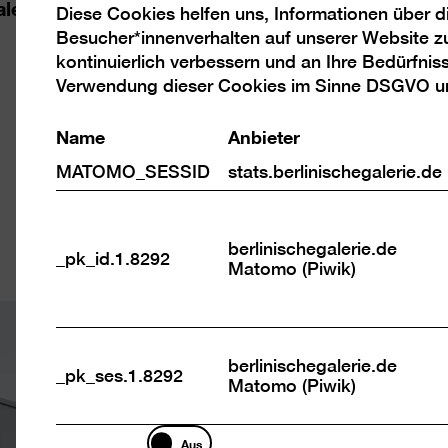
kalem Fokus und internationalem Anspruch zugle
Diese Cookies helfen uns, Informationen über 
Analyse
Besucher*innenverhalten auf unserer Website z
Cookies
kontinuierlich verbessern und an Ihre Bedürfnis
Verwendung dieser Cookies im Sinne DSGVO 
Name
Anbieter
MATOMO_SESSID
stats.berlinischegalerie.de
berlinischegalerie.de
_pk_id.1.8292
Matomo (Piwik)
berlinischegalerie.de
_pk_ses.1.8292
Matomo (Piwik)
Marketing
Aus