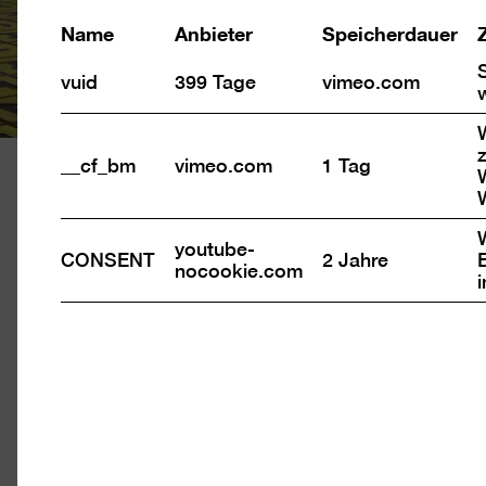
Name
Anbieter
Speicherdauer
vuid
399 Tage
vimeo.com
z
__cf_bm
vimeo.com
1 Tag
Eintrit
youtube-
CONSENT
2 Jahre
nocookie.com
Ticket
Tageskarte 12 €
Ermäßigt 7 €