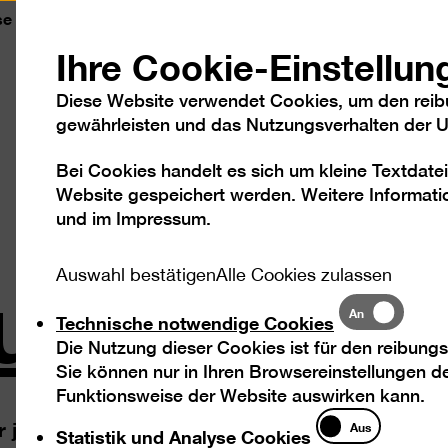
se
Kontakt
Leichte Sprache
DGS
Sc
Ihre Cookie-Einstellun
Diese Website verwendet Cookies, um den reib
gewährleisten und das Nutzungsverhalten der Us
Bei Cookies handelt es sich um kleine Textdatei
Besuch
Ausstellungen
Program
Website gespeichert werden. Weitere Informatio
und im
Impressum
.
such
Auswahl bestätigen
Alle Cookies zulassen
Technische
An
Technische notwendige Cookies
notwendige
Die Nutzung dieser Cookies ist für den reibungs
Cookies
Sie können nur in Ihren Browsereinstellungen de
Funktionsweise der Website auswirken kann.
Statistik
der jüngsten Museen der Hauptstadt und sammelt
Aus
Statistik und Analyse Cookies
und