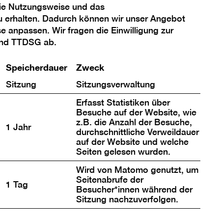
ich.
die Nutzungsweise und das
u erhalten. Dadurch können wir unser Angebot
Kontakt & Anreise
se anpassen. Wir fragen die Einwilligung zur
und TTDSG ab.
Bibliothek
Speicherdauer
Zweck
Führungen
Sitzung
Sitzungsverwaltung
Museumsshop
Erfasst Statistiken über
Café Dix
Besuche auf der Website, wie
z.B. die Anzahl der Besuche,
1 Jahr
durchschnittliche Verweildauer
auf der Website und welche
Seiten gelesen wurden.
Wird von Matomo genutzt, um
Seitenabrufe der
1 Tag
Besucher*innen während der
Sitzung nachzuverfolgen.