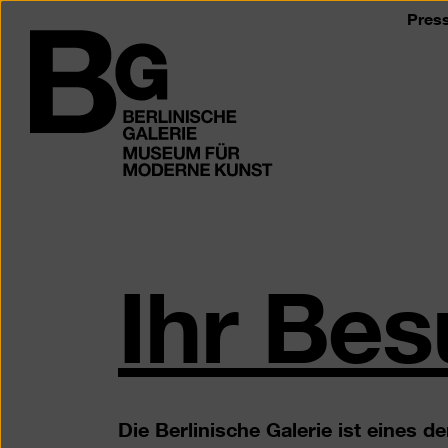
Zum
Pres
Seiteninhalt
Logo
springen
der
Berlinischen
Galerie
Ihr Be
Die Berlinische Galerie ist eines 