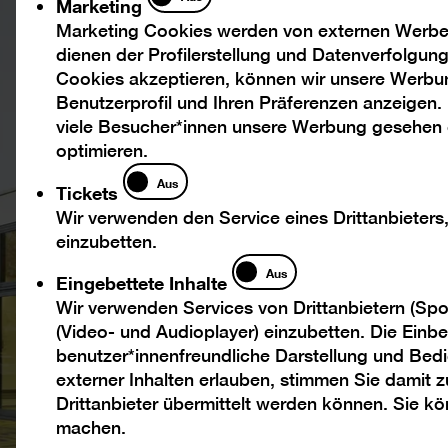
Marketing
Marketing Cookies werden von externen Werbed
dienen der Profilerstellung und Datenverfolgu
Cookies akzeptieren, können wir unsere Werbu
Benutzerprofil und Ihren Präferenzen anzeigen.
viele Besucher*innen unsere Werbung gesehen
optimieren.
Tickets
Aus
Tickets
Wir verwenden den Service eines Drittanbieters
einzubetten.
Eingebettete
Aus
Eingebettete Inhalte
Inhalte
Wir verwenden Services von Drittanbietern (Spo
(Video- und Audioplayer) einzubetten. Die Einbet
benutzer*innenfreundliche Darstellung und Bedi
externer Inhalten erlauben, stimmen Sie damit
Drittanbieter übermittelt werden können. Sie k
machen.