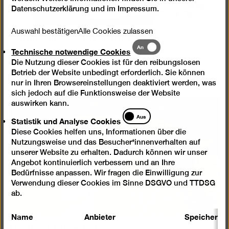
Datenschutzerklärung
und im
Impressum
.
Auswahl bestätigen
Alle Cookies zulassen
Audioguide Magyar Modern
Technische
An
Technische notwendige Cookies
Online Audioguide zur Ausstellung „Magyar Modern.
notwendige
Ungarische Kunst in Berlin 1910–1933“
Die Nutzung dieser Cookies ist für den reibungslosen
Cookies
Betrieb der Website unbedingt erforderlich. Sie können
nur in Ihren Browsereinstellungen deaktiviert werden, was
sich jedoch auf die Funktionsweise der Website
auswirken kann.
Statistik
Aus
Statistik und Analyse Cookies
und
Diese Cookies helfen uns, Informationen über die
Analyse
Nutzungsweise und das Besucher*innenverhalten auf
Cookies
unserer Website zu erhalten. Dadurch können wir unser
Angebot kontinuierlich verbessern und an Ihre
Bedürfnisse anpassen. Wir fragen die Einwilligung zur
Verwendung dieser Cookies im Sinne DSGVO und TTDSG
ab.
Name
Anbieter
Speicherda
Hodler Audioguide