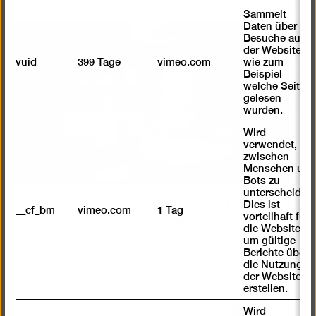
Sammelt
Daten über
Besuche auf
der Website,
vuid
399 Tage
vimeo.com
wie zum
Beispiel
welche Seiten
gelesen
wurden.
Wird
verwendet, um
zwischen
Menschen und
Bots zu
unterscheiden.
Ausstellungsfilm „Özlem Altın. Prisma“
Dies ist
__cf_bm
vimeo.com
1 Tag
vorteilhaft für
Die Künstlerin über ihre Ausstellung
die Website,
um gültige
Berichte über
die Nutzung
der Website zu
erstellen.
Wird