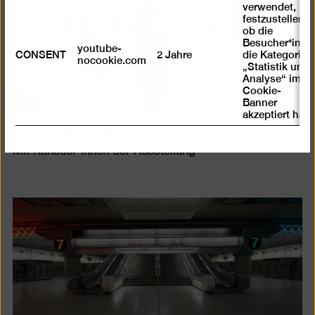
verwendet, um
festzustellen ,
ob die
Besucher*in
youtube-
CONSENT
2 Jahre
die Kategorie
nocookie.com
„Statistik und
Analyse“ im
Cookie-
Banner
akzeptiert hat
Videoreihe „Grünzeug“
Mit Künstler*innen der Ausstellung