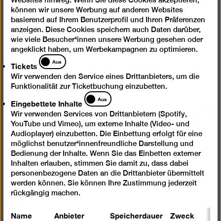
können wir unsere Werbung auf anderen Websites
basierend auf Ihrem Benutzerprofil und Ihren Präferenzen
Videos
anzeigen. Diese Cookies speichern auch Daten darüber,
wie viele Besucher*innen unsere Werbung gesehen oder
angeklickt haben, um Werbekampagnen zu optimieren.
Tickets
Aus
Tickets
Wir verwenden den Service eines Drittanbieters, um die
Funktionalität zur Ticketbuchung einzubetten.
Eingebettete
Aus
Eingebettete Inhalte
Inhalte
Wir verwenden Services von Drittanbietern (Spotify,
YouTube und Vimeo), um externe Inhalte (Video- und
Audioplayer) einzubetten. Die Einbettung erfolgt für eine
möglichst benutzer*innenfreundliche Darstellung und
Bedienung der Inhalte. Wenn Sie das Einbetten externer
Inhalten erlauben, stimmen Sie damit zu, dass dabei
personenbezogene Daten an die Drittanbieter übermittelt
werden können. Sie können Ihre Zustimmung jederzeit
Videoreihe „Kunst in Berlin 1880 – 1980“
rückgängig machen.
Highlights unserer Dauerausstellung im Fokus
Name
Anbieter
Speicherdauer
Zweck