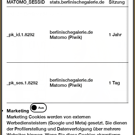
MATOMO_SESSID
stats.berlinischegalerie.de
Sitzung
Online Audioguide zur Ausstellung „Ferdinand Hodler
und die Berliner Moderne“
berlinischegalerie.de
_pk_id.1.8292
1 Jahr
Matomo (Piwik)
berlinischegalerie.de
_pk_ses.1.8292
1 Tag
Matomo (Piwik)
Marketing
Aus
Audiowalks
Marketing
Marketing Cookies werden von externen
Raus in die Stadt! Audiowalks zur Ausstellung
Werbediensteistern (Google und Meta) gesetzt. Sie dienen
„Anything Goes? Berliner Architekturen der 1980er
der Profilerstellung und Datenverfolgung über mehrere
Jahre“
Websites hinweg. Wenn Sie diese Cookies akzeptieren,