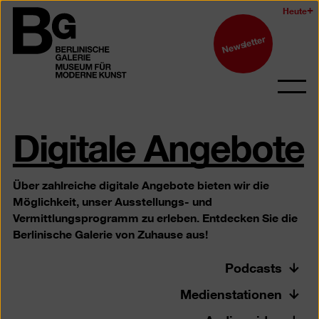
Zum
Heute
Logo
Seiteninhalt
der
Newsletter
springen
Berlinischen
Galerie
Navi
auf-
Digitale Angebote
und
zukl
Über zahlreiche digitale Angebote bieten wir die
Möglichkeit, unser Ausstellungs- und
Vermittlungsprogramm zu erleben. Entdecken Sie die
Berlinische Galerie von Zuhause aus!
Podcasts
Medienstationen