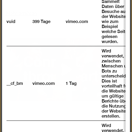
Sammelt
Daten über
Mehr erfahren
Besuche auf
der Website,
vuid
399 Tage
vimeo.com
wie zum
Beispiel
welche Seiten
gelesen
wurden.
Wird
verwendet, um
zwischen
Menschen und
Bots zu
Play
unterscheiden.
Dies ist
__cf_bm
vimeo.com
1 Tag
vorteilhaft für
die Website,
um gültige
Berichte über
die Nutzung
der Website zu
erstellen.
Wird
verwendet, um