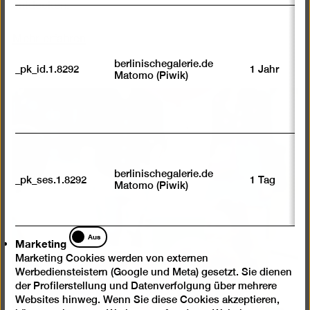
entdecken.
Mehr erfahren
berlinischegalerie.de
_pk_id.1.8292
1 Jahr
Matomo (Piwik)
berlinischegalerie.de
_pk_ses.1.8292
1 Tag
Matomo (Piwik)
Marketing
Aus
Marketing
Marketing Cookies werden von externen
Werbediensteistern (Google und Meta) gesetzt. Sie dienen
der Profilerstellung und Datenverfolgung über mehrere
Websites hinweg. Wenn Sie diese Cookies akzeptieren,