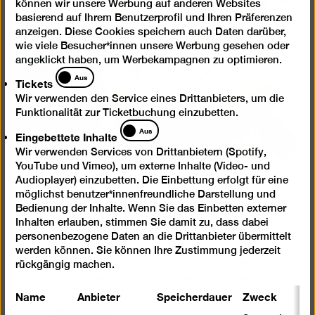
können wir unsere Werbung auf anderen Websites
basierend auf Ihrem Benutzerprofil und Ihren Präferenzen
anzeigen. Diese Cookies speichern auch Daten darüber,
wie viele Besucher*innen unsere Werbung gesehen oder
angeklickt haben, um Werbekampagnen zu optimieren.
Tickets
Aus
Tickets
Wir verwenden den Service eines Drittanbieters, um die
Funktionalität zur Ticketbuchung einzubetten.
Eingebettete
Aus
Eingebettete Inhalte
Inhalte
Wir verwenden Services von Drittanbietern (Spotify,
YouTube und Vimeo), um externe Inhalte (Video- und
© Oana Popa
Audioplayer) einzubetten. Die Einbettung erfolgt für eine
Deine Berliner Kunst-Community
möglichst benutzer*innenfreundliche Darstellung und
Bedienung der Inhalte. Wenn Sie das Einbetten externer
Inhalten erlauben, stimmen Sie damit zu, dass dabei
Du stehst auf moderne und zeitgenössische Kunst
personenbezogene Daten an die Drittanbieter übermittelt
und bist Fan der Berlinischen Galerie? Dann mach mit
werden können. Sie können Ihre Zustimmung jederzeit
und werde Teil unseres Netzwerks: Neue Leute
rückgängig machen.
treffen, gemeinsam Kunst anschauen und dein
Name
Anbieter
Speicherdauer
Zweck
Lieblingsmuseum unterstützen! Hier findest du deine
Kunst-Community.