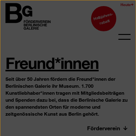
Zum
Heute
Logo
Seiteninhalt
Halbjahres-
der
springen
rabatt
Berlinischen
Galerie
Navi
auf-
Freund*innen
und
zukl
Seit über 50 Jahren fördern die Freund*innen der
Berlinischen Galerie ihr Museum. 1.700
Kunstliebhaber*innen tragen mit Mitgliedsbeiträgen
und Spenden dazu bei, dass die Berlinische Galerie zu
den spannendsten Orten für moderne und
zeitgenössische Kunst aus Berlin gehört.
Förderverein