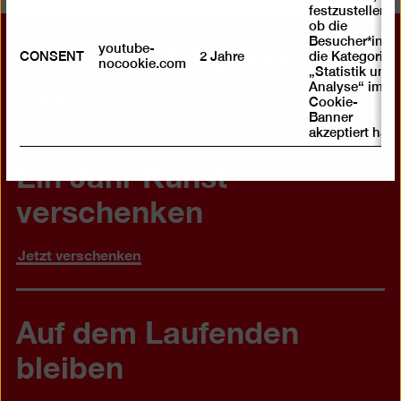
festzustellen ,
ob die
Jung und Artig werden
Besucher*in
youtube-
CONSENT
2 Jahre
die Kategorie
nocookie.com
„Statistik und
Analyse“ im
Jetzt anmelden
Cookie-
Banner
akzeptiert hat
Ein Jahr Kunst
verschenken
Jetzt verschenken
Auf dem Laufenden
bleiben