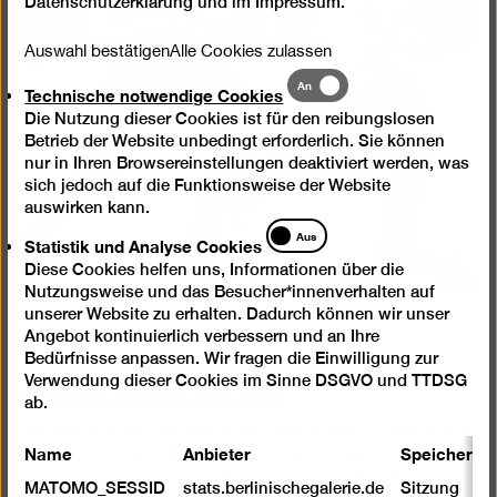
Datenschutzerklärung
und im
Impressum
.
Auswahl bestätigen
Alle Cookies zulassen
Technische
An
Technische notwendige Cookies
notwendige
Familienmitgliedschaft
Die Nutzung dieser Cookies ist für den reibungslosen
Cookies
Betrieb der Website unbedingt erforderlich. Sie können
nur in Ihren Browsereinstellungen deaktiviert werden, was
sich jedoch auf die Funktionsweise der Website
Familienmitglieder erhalten viele Vorteile und ein
auswirken kann.
exklusives Family-Programm.
Statistik
Aus
Statistik und Analyse Cookies
und
Mehr erfahren
Diese Cookies helfen uns, Informationen über die
Analyse
Nutzungsweise und das Besucher*innenverhalten auf
Cookies
unserer Website zu erhalten. Dadurch können wir unser
Angebot kontinuierlich verbessern und an Ihre
Jung und Artig
Bedürfnisse anpassen. Wir fragen die Einwilligung zur
Verwendung dieser Cookies im Sinne DSGVO und TTDSG
ab.
Jung und Artig, das sind die Jungen Freund*innen der
Name
Anbieter
Speicherda
Berlinischen Galerie – 300 Kunstenthusiast*innen bis
30 Jahre, die mit uns gemeinsam die Berliner Szene
MATOMO_SESSID
stats.berlinischegalerie.de
Sitzung