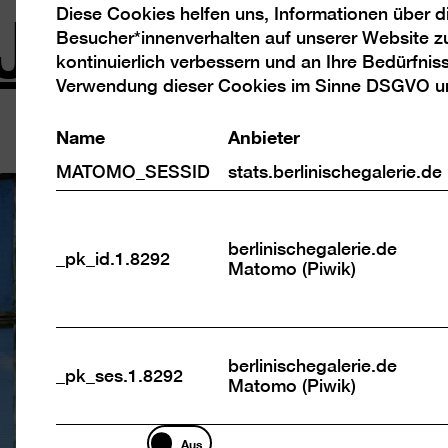
 Jahre
Diese Cookies helfen uns, Informationen über 
Analyse
Besucher*innenverhalten auf unserer Website z
Cookies
kontinuierlich verbessern und an Ihre Bedürfnis
Verwendung dieser Cookies im Sinne DSGVO 
Name
Anbieter
MATOMO_SESSID
stats.berlinischegalerie.de
berlinischegalerie.de
_pk_id.1.8292
Matomo (Piwik)
berlinischegalerie.de
_pk_ses.1.8292
Matomo (Piwik)
Marketing
Aus