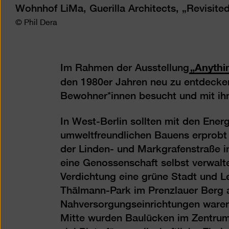
Wohnhof LiMa, Guerilla Architects, „Revisit
© Phil Dera
„Anythi
Im Rahmen der Ausstellung
den 1980er Jahren neu zu entdecken.
Bewohner*innen besucht und mit ihn
In West-Berlin sollten mit den Ene
umweltfreundlichen Bauens erprobt
der Linden- und Markgrafenstraße 
eine Genossenschaft selbst verwaltet
Verdichtung eine grüne Stadt und L
Thälmann-Park im Prenzlauer Berg a
Nahversorgungseinrichtungen waren
Mitte wurden Baulücken im Zentru