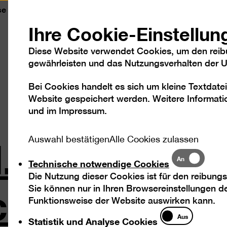
se
Kontakt
Leichte Sprache
DGS
Sc
Ihre Cookie-Einstellun
Diese Website verwendet Cookies, um den reib
gewährleisten und das Nutzungsverhalten der Us
Bei Cookies handelt es sich um kleine Textdatei
Besuch
Ausstellungen
Program
Website gespeichert werden. Weitere Informatio
und im
Impressum
.
.
Auswahl bestätigen
Alle Cookies zulassen
Technische
An
Technische notwendige Cookies
notwendige
ch in Wohnh
Die Nutzung dieser Cookies ist für den reibungs
Cookies
Sie können nur in Ihren Browsereinstellungen de
Funktionsweise der Website auswirken kann.
Statistik
Aus
Statistik und Analyse Cookies
und