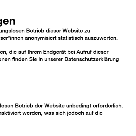
hriftgröße
Kontrast
De
En
Heute
gen
ungslosen Betrieb dieser Website zu
er*innen anonymisiert statistisch auszuwerten.
en, die auf Ihrem Endgerät bei Aufruf dieser
me
Sammlung
Berlinische Galerie
nen finden Sie in unserer
Datenschutzerklärung
äusern
losen Betrieb der Website unbedingt erforderlich.
aktiviert werden, was sich jedoch auf die