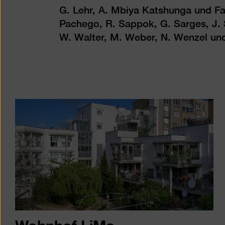
G. Lehr, A. Mbiya Katshunga und F
Pachego, R. Sappok, G. Sarges, J. Sc
W. Walter, M. Weber, N. Wenzel und
Wohnhof LiMa