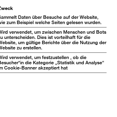
Zweck
Sammelt Daten über Besuche auf der Website,
wie zum Beispiel welche Seiten gelesen wurden.
Wird verwendet, um zwischen Menschen und Bots
iner Architekturen aus
u unterscheiden. Dies ist vorteilhaft für die
tiv hat heutige
Website, um gültige Berichte über die Nutzung der
Website zu erstellen.
Wird verwendet, um festzustellen , ob die
 des
Besucher*in die Kategorie „Statistik und Analyse“
im Cookie-Banner akzeptiert hat
der Wohnhof LiMa an
und viele Jahre über
kelufer sollten trotz
ie Siedlung Ernst-
konzipiert. Die
des Spittelecks in
Sein Erdgeschoss bot