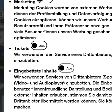
Marketing
Marketing Cookies werden von externen Werbed
dienen der Profilerstellung und Datenverfolgu
Cookies akzeptieren, können wir unsere Werbu
Benutzerprofil und Ihren Präferenzen anzeigen.
viele Besucher*innen unsere Werbung gesehen
optimieren.
Tickets
Aus
Tickets
Wir verwenden den Service eines Drittanbieters
einzubetten.
Eingebettete
Aus
Eingebettete Inhalte
Inhalte
Wir verwenden Services von Drittanbietern (Spo
(Video- und Audioplayer) einzubetten. Die Einbet
benutzer*innenfreundliche Darstellung und Bedi
externer Inhalten erlauben, stimmen Sie damit
Drittanbieter übermittelt werden können. Sie k
machen.