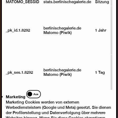
MATOMO_SESSID
stats.berlinischegalerie.de
Sitzung
berlinischegalerie.de
_pk_id.1.8292
1 Jahr
Matomo (Piwik)
berlinischegalerie.de
_pk_ses.1.8292
1 Tag
Matomo (Piwik)
Marketing
Aus
Marketing
Marketing Cookies werden von externen
Werbediensteistern (Google und Meta) gesetzt. Sie dienen
der Profilerstellung und Datenverfolgung über mehrere
Websites hinweg. Wenn Sie diese Cookies akzeptieren,