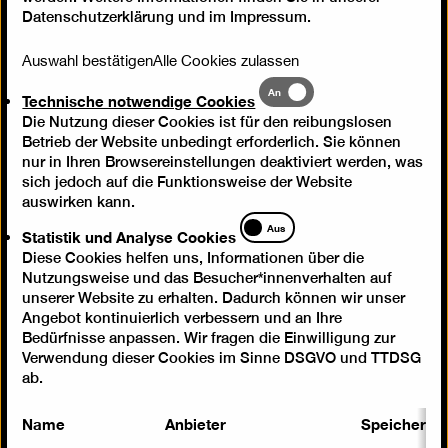
Datenschutzerklärung
und im
Impressum
.
Auswahl bestätigen
Alle Cookies zulassen
Technische
An
Technische notwendige Cookies
notwendige
Die Nutzung dieser Cookies ist für den reibungslosen
Cookies
Betrieb der Website unbedingt erforderlich. Sie können
nur in Ihren Browsereinstellungen deaktiviert werden, was
sich jedoch auf die Funktionsweise der Website
auswirken kann.
Statistik
Aus
Statistik und Analyse Cookies
und
Diese Cookies helfen uns, Informationen über die
Analyse
Nutzungsweise und das Besucher*innenverhalten auf
Cookies
unserer Website zu erhalten. Dadurch können wir unser
Angebot kontinuierlich verbessern und an Ihre
Bedürfnisse anpassen. Wir fragen die Einwilligung zur
Verwendung dieser Cookies im Sinne DSGVO und TTDSG
ab.
Name
Anbieter
Speicherda