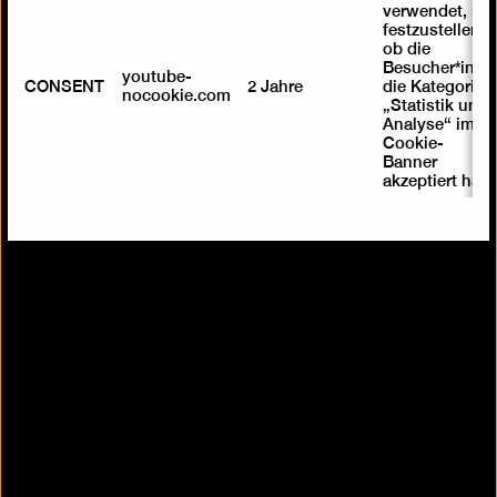
verwendet, um
festzustellen ,
ob die
Besucher*in
youtube-
CONSENT
2 Jahre
die Kategorie
nocookie.com
„Statistik und
Analyse“ im
Cookie-
Banner
akzeptiert hat