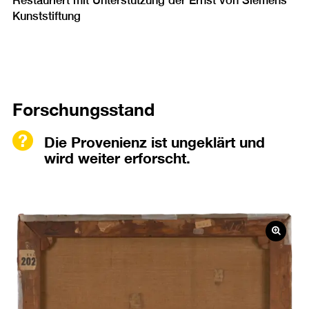
Restauriert mit Unterstützung der Ernst von Siemens
Kunststiftung
Forschungsstand
Die Provenienz ist ungeklärt und
wird weiter erforscht.
Bild
in
einer
Lightb
öffnen