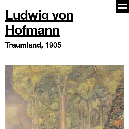
Ludwig von
Nav
auf
Hofmann
un
zu
Traumland, 1905