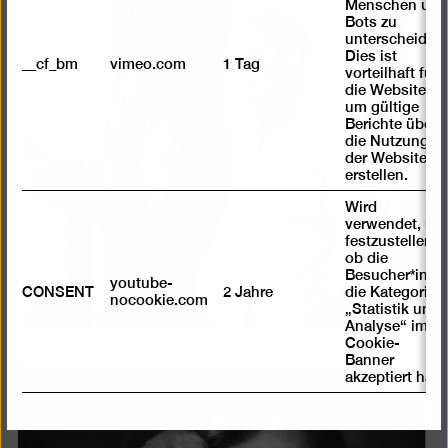
Menschen und
Bots zu
unterscheiden.
Dies ist
__cf_bm
vimeo.com
1 Tag
vorteilhaft für
die Website,
um gültige
Berichte über
die Nutzung
der Website zu
erstellen.
Wird
verwendet, um
festzustellen ,
ob die
Besucher*in
youtube-
CONSENT
2 Jahre
die Kategorie
nocookie.com
„Statistik und
Analyse“ im
Cookie-
Banner
akzeptiert hat