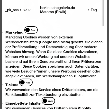
berlinischegalerie.de
_pk_ses.1.8292
1 Tag
Matomo (Piwik)
Marketing
Aus
Marketing
Marketing Cookies werden von externen
Werbediensteistern (Google und Meta) gesetzt. Sie dienen
der Profilerstellung und Datenverfolgung über mehrere
Websites hinweg. Wenn Sie diese Cookies akzeptieren,
können wir unsere Werbung auf anderen Websites
basierend auf Ihrem Benutzerprofil und Ihren Präferenzen
anzeigen. Diese Cookies speichern auch Daten darüber,
wie viele Besucher*innen unsere Werbung gesehen oder
angeklickt haben, um Werbekampagnen zu optimieren.
Tickets
Aus
Tickets
Wir verwenden den Service eines Drittanbieters, um die
Funktionalität zur Ticketbuchung einzubetten.
Eingebettete
Aus
Eingebettete Inhalte
Inhalte
Wir verwenden Services von Drittanbietern (Spotify,