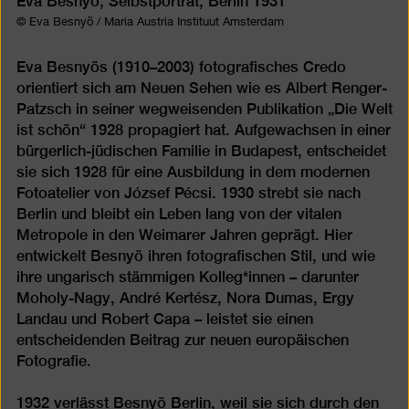
Eva Besnyö, Selbstporträt, Berlin 1931
© Eva Besnyö / Maria Austria Instituut Amsterdam
Eva Besnyös (1910–2003) fotografisches Credo
orientiert sich am Neuen Sehen wie es Albert Renger-
Patzsch in seiner wegweisenden Publikation „Die Welt
ist schön“ 1928 propagiert hat. Aufgewachsen in einer
bürgerlich-jüdischen Familie in Budapest, entscheidet
sie sich 1928 für eine Ausbildung in dem modernen
Fotoatelier von József Pécsi. 1930 strebt sie nach
Berlin und bleibt ein Leben lang von der vitalen
Metropole in den Weimarer Jahren geprägt. Hier
entwickelt Besnyö ihren fotografischen Stil, und wie
ihre ungarisch stämmigen Kolleg*innen – darunter
Moholy-Nagy, André Kertész, Nora Dumas, Ergy
Landau und Robert Capa – leistet sie einen
entscheidenden Beitrag zur neuen europäischen
Fotografie.
1932 verlässt Besnyö Berlin, weil sie sich durch den