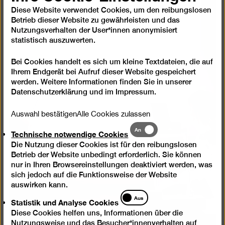
Diese Website verwendet Cookies, um den reibungslosen
Betrieb dieser Website zu gewährleisten und das
Nutzungsverhalten der User*innen anonymisiert
statistisch auszuwerten.
Bei Cookies handelt es sich um kleine Textdateien, die auf
Ihrem Endgerät bei Aufruf dieser Website gespeichert
werden. Weitere Informationen finden Sie in unserer
Datenschutzerklärung
und im
Impressum
.
Auswahl bestätigen
Alle Cookies zulassen
Technische
An
Technische notwendige Cookies
notwendige
Die Nutzung dieser Cookies ist für den reibungslosen
Cookies
Betrieb der Website unbedingt erforderlich. Sie können
nur in Ihren Browsereinstellungen deaktiviert werden, was
sich jedoch auf die Funktionsweise der Website
auswirken kann.
Statistik
Aus
Statistik und Analyse Cookies
und
Diese Cookies helfen uns, Informationen über die
Analyse
Nutzungsweise und das Besucher*innenverhalten auf
Cookies