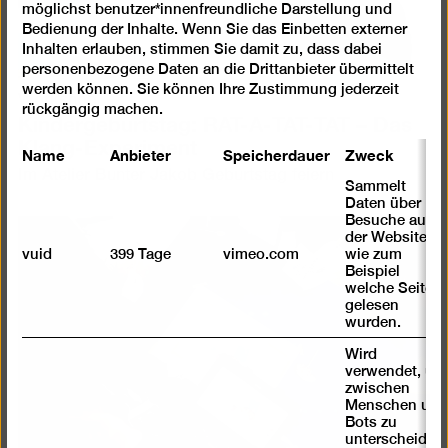
möglichst benutzer*innenfreundliche Darstellung und
Bedienung der Inhalte. Wenn Sie das Einbetten externer
Inhalten erlauben, stimmen Sie damit zu, dass dabei
personenbezogene Daten an die Drittanbieter übermittelt
werden können. Sie können Ihre Zustimmung jederzeit
Workshop
rückgängig machen.
Kindergeburtstag: RAT-A-TAT-TAT – Das
Klang-Experiment
Name
Anbieter
Speicherdauer
Zweck
Im Atelier Bunter Jakob Geburtstag feiern
Sammelt
Daten über
Besuche auf
der Website,
vuid
399 Tage
vimeo.com
wie zum
Beispiel
welche Seiten
gelesen
wurden.
Wird
verwendet, um
zwischen
Menschen und
Bots zu
unterscheiden.