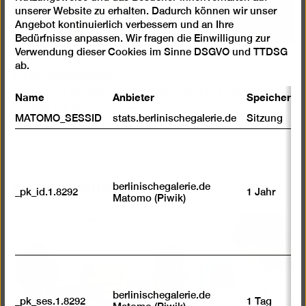
unserer Website zu erhalten. Dadurch können wir unser
Angebot kontinuierlich verbessern und an Ihre
Bedürfnisse anpassen. Wir fragen die Einwilligung zur
Verwendung dieser Cookies im Sinne DSGVO und TTDSG
Workshop
Drachensachen
ab.
Projekttag zur Dauerausstellung „Kunst in Berlin 1880
Name
Anbieter
Speicherda
– 1980“ für Kita-Gruppen
MATOMO_SESSID
stats.berlinischegalerie.de
Sitzung
Kindergeburtstage
berlinischegalerie.de
_pk_id.1.8292
1 Jahr
Matomo (Piwik)
berlinischegalerie.de
_pk_ses.1.8292
1 Tag