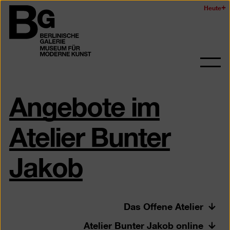
Zum
Heute
Logo
Seiteninhalt
der
springen
Berlinischen
Galerie
Navi
auf-
Angebote im
und
zukl
Atelier Bunter
Jakob
Das Offene Atelier
Atelier Bunter Jakob online