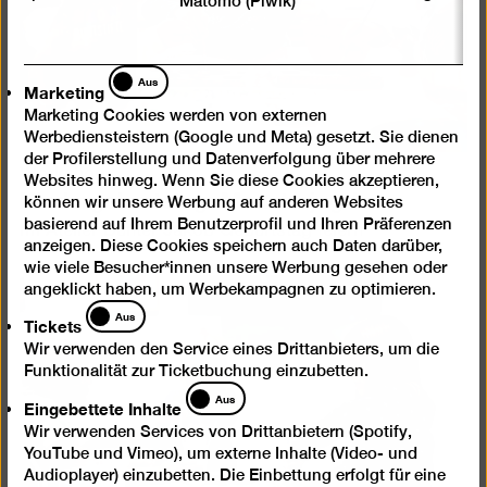
Matomo (Piwik)
Marketing
Aus
Marketing
Marketing Cookies werden von externen
Werbediensteistern (Google und Meta) gesetzt. Sie dienen
der Profilerstellung und Datenverfolgung über mehrere
Workshop
Websites hinweg. Wenn Sie diese Cookies akzeptieren,
Kindergeburtstag: Monsterjagd
können wir unsere Werbung auf anderen Websites
basierend auf Ihrem Benutzerprofil und Ihren Präferenzen
Im Atelier Bunter Jakob Geburtstag feiern
anzeigen. Diese Cookies speichern auch Daten darüber,
wie viele Besucher*innen unsere Werbung gesehen oder
angeklickt haben, um Werbekampagnen zu optimieren.
Tickets
Aus
Tickets
Wir verwenden den Service eines Drittanbieters, um die
Funktionalität zur Ticketbuchung einzubetten.
Eingebettete
Aus
Eingebettete Inhalte
Inhalte
Wir verwenden Services von Drittanbietern (Spotify,
YouTube und Vimeo), um externe Inhalte (Video- und
Audioplayer) einzubetten. Die Einbettung erfolgt für eine