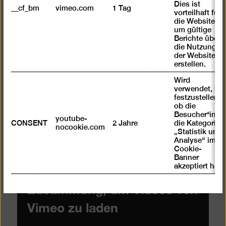
Dies ist
__cf_bm
vimeo.com
1 Tag
vorteilhaft für
die Website,
um gültige
Workshop
Kindergeburtstag: Move it! – Stop-Motion
Berichte über
die Nutzung
Filme selber machen
der Website zu
erstellen.
Im Atelier Bunter Jakob Geburtstag feiern
Wird
verwendet, um
festzustellen ,
ob die
Besucher*in
youtube-
Das Offene Atelier
CONSENT
2 Jahre
die Kategorie
nocookie.com
„Statistik und
Analyse“ im
Cookie-
Banner
Wir benötigen Ihre
akzeptiert hat
Zustimmung, um Videos von
Vimeo zu laden