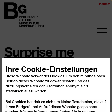
Zum
Heute
Logo
Seiteninhalt
der
springen
Berlinischen
Galerie
Navi
auf-
Surprise me
und
zukl
Projekttag zur Dauerausstellung
Ihre Cookie-Einstellungen
„Kunst in Berlin 1880 – 1980“ für
Diese Website verwendet Cookies, um den reibungslosen
Schulklassen (Klasse 3 – 13)
Betrieb dieser Website zu gewährleisten und das
Nutzungsverhalten der User*innen anonymisiert
statistisch auszuwerten.
Bei Cookies handelt es sich um kleine Textdateien, die auf
Ihrem Endgerät bei Aufruf dieser Website gespeichert
werden. Weitere Informationen finden Sie in unserer