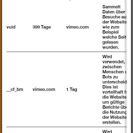
Datenschutz
Sammelt
Jobs
Daten über
Besuche auf
Cookie-Einstellungen
der Website,
vuid
399 Tage
vimeo.com
wie zum
Beispiel
Öffnungszeiten
welche Seiten
gelesen
Mi – Mo 10 – 18 Uhr
wurden.
Dienstags geschlossen
Wird
verwendet, um
Eintritt
zwischen
Menschen und
Tageskarte 12 €
Bots zu
unterscheiden.
Ermäßigt 7 €
Dies ist
__cf_bm
vimeo.com
1 Tag
Happy Wednesday: Ermäßigter Eintritt (7 €) für alle an
vorteilhaft für
jedem 1. Mittwoch des Monats
die Website,
um gültige
Freier Eintritt bis 18 Jahre
Berichte über
die Nutzung
Freier Eintritt für Geflüchtete
der Website zu
erstellen.
Tickets kaufen
Wird