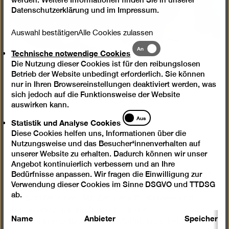
Datenschutzerklärung
und im
Impressum
.
Auswahl bestätigen
Alle Cookies zulassen
Technische
An
Technische notwendige Cookies
notwendige
Die Nutzung dieser Cookies ist für den reibungslosen
Cookies
Betrieb der Website unbedingt erforderlich. Sie können
nur in Ihren Browsereinstellungen deaktiviert werden, was
sich jedoch auf die Funktionsweise der Website
auswirken kann.
Statistik
Aus
© Daniel Müller
Statistik und Analyse Cookies
und
Diese Cookies helfen uns, Informationen über die
Analyse
Nutzungsweise und das Besucher*innenverhalten auf
Cookies
unserer Website zu erhalten. Dadurch können wir unser
Der Projekttag erforscht die interdisziplinäre
Angebot kontinuierlich verbessern und an Ihre
Kunst in Berlin 1880–1980
Bedürfnisse anpassen. Wir fragen die Einwilligung zur
Sammlungspräsentation "
"
Verwendung dieser Cookies im Sinne DSGVO und TTDSG
mit dem Wissen, den Sichtweisen und Erfahrungen
ab.
der Schüler*innen. Mit Zeichenstift, Kamera und
Karten erkunden sie in wechselnden
Name
Anbieter
Speicherda
Gruppenkonstellationen die Vielfalt künstlerischer