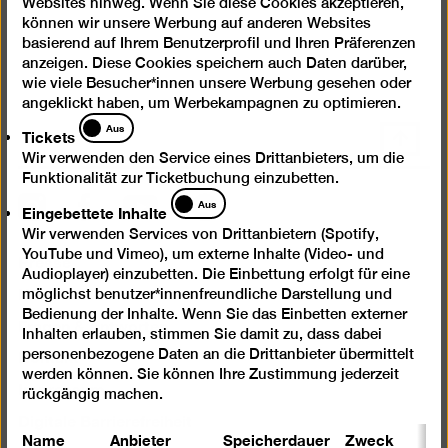
Websites hinweg. Wenn Sie diese Cookies akzeptieren,
können wir unsere Werbung auf anderen Websites
basierend auf Ihrem Benutzerprofil und Ihren Präferenzen
anzeigen. Diese Cookies speichern auch Daten darüber,
wie viele Besucher*innen unsere Werbung gesehen oder
angeklickt haben, um Werbekampagnen zu optimieren.
Tickets
Aus
Tickets
Nach
oben
Wir verwenden den Service eines Drittanbieters, um die
Funktionalität zur Ticketbuchung einzubetten.
scrolle
Eingebettete
Aus
Instagram
Facebook
Spotify
YouTube
Eingebettete Inhalte
Inhalte
Wir verwenden Services von Drittanbietern (Spotify,
YouTube und Vimeo), um externe Inhalte (Video- und
Presse
Audioplayer) einzubetten. Die Einbettung erfolgt für eine
Newsletter
möglichst benutzer*innenfreundliche Darstellung und
Bedienung der Inhalte. Wenn Sie das Einbetten externer
Fragen & Antworten
Inhalten erlauben, stimmen Sie damit zu, dass dabei
Kontakt
personenbezogene Daten an die Drittanbieter übermittelt
werden können. Sie können Ihre Zustimmung jederzeit
Impressum
rückgängig machen.
Digitale Barrierefreiheit
Name
Anbieter
Speicherdauer
Zweck