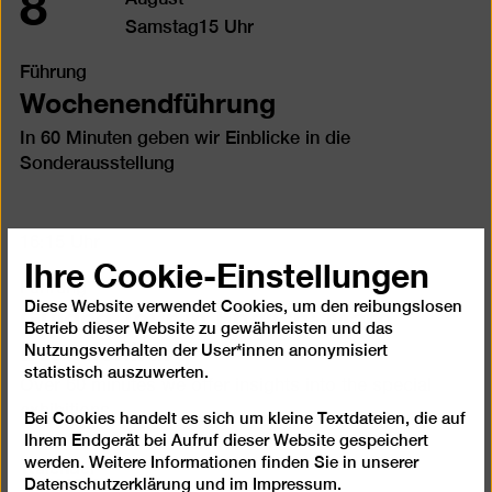
8
Samstag
15 Uhr
Führung
Wochenendführung
In 60 Minuten geben wir Einblicke in die
Sonderausstellung
16:15 Uhr
Ihre Cookie-Einstellungen
Führung
Guided Tour in English: Marc
Diese Website verwendet Cookies, um den reibungslosen
Betrieb dieser Website zu gewährleisten und das
Brandenburg
Nutzungsverhalten der User*innen anonymisiert
statistisch auszuwerten.
Over 60 minutes we offer insights into the special
exhibitions
Bei Cookies handelt es sich um kleine Textdateien, die auf
Ihrem Endgerät bei Aufruf dieser Website gespeichert
Kalender
werden. Weitere Informationen finden Sie in unserer
Datenschutzerklärung
und im
Impressum
.