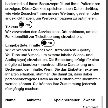
basierend auf Ihrem Benutzerprofil und Ihren Präferenzen
anzeigen. Diese Cookies speichern auch Daten darüber,
wie viele Besucher*innen unsere Werbung gesehen oder
angeklickt haben, um Werbekampagnen zu optimieren.
Tickets
Aus
Tickets
Wir verwenden den Service eines Drittanbieters, um die
Funktionalität zur Ticketbuchung einzubetten.
Eingebettete
Aus
Eingebettete Inhalte
Inhalte
Wir verwenden Services von Drittanbietern (Spotify,
YouTube und Vimeo), um externe Inhalte (Video- und
Audioplayer) einzubetten. Die Einbettung erfolgt für eine
möglichst benutzer*innenfreundliche Darstellung und
Bedienung der Inhalte. Wenn Sie das Einbetten externer
Inhalten erlauben, stimmen Sie damit zu, dass dabei
© Daniel Müller
personenbezogene Daten an die Drittanbieter übermittelt
werden können. Sie können Ihre Zustimmung jederzeit
rückgängig machen.
Führungen für
Name
Anbieter
Speicherdauer
Zweck
Schulklassen
Sammelt