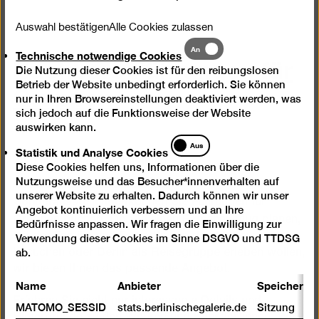
Auswahl bestätigen
Alle Cookies zulassen
Technische
An
Buchbare Führungen für
Technische notwendige Cookies
notwendige
Die Nutzung dieser Cookies ist für den reibungslosen
Cookies
Gruppen
Betrieb der Website unbedingt erforderlich. Sie können
nur in Ihren Browsereinstellungen deaktiviert werden, was
sich jedoch auf die Funktionsweise der Website
auswirken kann.
Statistik
Aus
Statistik und Analyse Cookies
und
Zu unserer Dauerausstellung
Diese Cookies helfen uns, Informationen über die
Analyse
„Kunst in Berlin 1880 – 1980“
und zu den
Nutzungsweise und das Besucher*innenverhalten auf
Cookies
unserer Website zu erhalten. Dadurch können wir unser
Sonderausstellungen
können Sie Führungen für
Angebot kontinuierlich verbessern und an Ihre
Gruppen buchen. Ob Sie einen Firmenausflug planen,
Bedürfnisse anpassen. Wir fragen die Einwilligung zur
mit der Familie und Freund*innen das Museum
Verwendung dieser Cookies im Sinne DSGVO und TTDSG
besuchen oder Berlin als Reisegruppe erleben wollen,
ab.
wir bieten Ihnen das passende Angebot.
Name
Anbieter
Speicherda
Erfahren Sie nicht nur interessante Details und
MATOMO_SESSID
stats.berlinischegalerie.de
Sitzung
Hintergründe zu den Werken und Künstler*innen. Wir