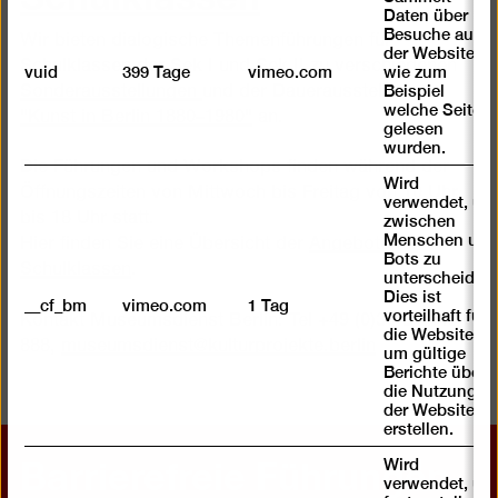
Daten über
Besuche auf
Wir bieten dialogische Themenführungen für
der Website,
Schulklassen der Sek I und Sek II zu verschiedenen
vuid
399 Tage
vimeo.com
wie zum
Beispiel
Sonderausstellungen
und der Dauerausstellung
welche Seiten
"Kunst in Berlin 1880–1980"
an.
gelesen
wurden.
Die Führungen und Workshops finden während der
Wird
Öffnungszeiten von Mittwoch bis Freitag von 10 Uhr
verwendet, um
bis 18 Uhr statt.
zwischen
Menschen und
Hier finden Sie eine Übersicht der
Angebote für
Bots zu
Schulklassen
.
unterscheiden.
Dies ist
__cf_bm
vimeo.com
1 Tag
vorteilhaft für
Kontakt Museumsdienst Berlin: Tel +49 (0)30-247 49-
die Website,
888,
museumsdienst@kulturprojekte.berlin
um gültige
Berichte über
die Nutzung
der Website zu
erstellen.
Barrierefreie Führungen
Wird
verwendet, um