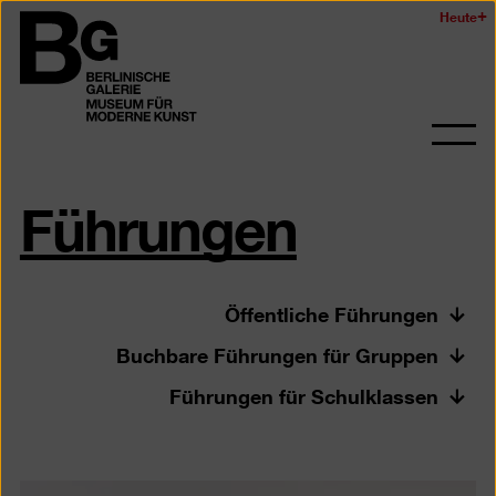
Zum
Heute
Logo
Seiteninhalt
der
springen
Berlinischen
Galerie
Navi
auf-
Führungen
und
zukl
Öffentliche Führungen
Buchbare Führungen für Gruppen
Führungen für Schulklassen