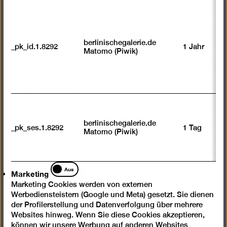
wollen auch gemeinsam mit Ihnen genau hinschauen
und miteinander ins Gespräch kommen.
berlinischegalerie.de
Termine: täglich, außer dienstags, zwischen 10:15 Uhr
_pk_id.1.8292
1 Jahr
Matomo (Piwik)
und 17:45 Uhr
Dauer: 60/ 90/ 120 Minuten
Kosten: 60/ 85/ 110 Euro (zzgl. des ermäßigten
Eintritts pro Person)
Gruppengröße: maximal 20 Personen
berlinischegalerie.de
Führungen auch in englischer und französischer
_pk_ses.1.8292
1 Tag
Matomo (Piwik)
Sprache buchbar.
Über den
Museumsdienst Berlin
können Sie einen
Marketing
Aus
Marketing
Termin für Ihre individuelle Führung vereinbaren.
Marketing Cookies werden von externen
Werbediensteistern (Google und Meta) gesetzt. Sie dienen
Anmeldung und nähere Informationen: Tel +49 (0)30-
der Profilerstellung und Datenverfolgung über mehrere
247 49-888,
museumsdienst@kulturprojekte.berlin
Websites hinweg. Wenn Sie diese Cookies akzeptieren,
können wir unsere Werbung auf anderen Websites