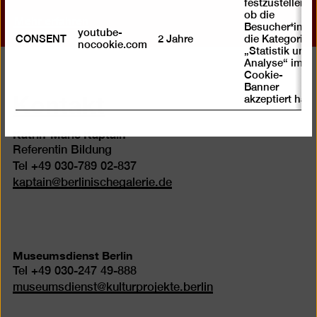
festzustellen ,
ob die
Mehr erfahren
Besucher*in
youtube-
CONSENT
2 Jahre
die Kategorie
nocookie.com
„Statistik und
Analyse“ im
Cookie-
Banner
Kontakt
akzeptiert hat
Katrin-Marie Kaptain
Referentin Bildung
Tel +49 030-789 02-837
kaptain
@
berlinischegalerie.de
Museumsdienst Berlin
Tel +49 030-247 49-888
museumsdienst
@
kulturprojekte.berlin