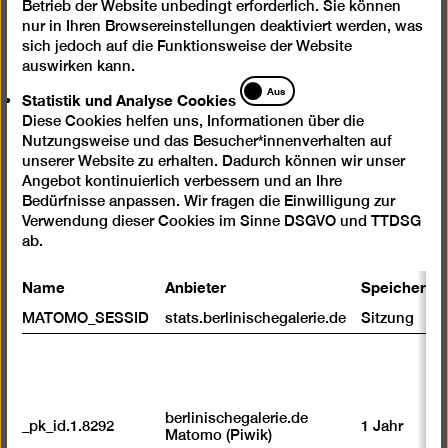
Betrieb der Website unbedingt erforderlich. Sie können
zu unberechenbaren Wesen.
nur in Ihren Browsereinstellungen deaktiviert werden, was
sich jedoch auf die Funktionsweise der Website
auswirken kann.
Statistik
Aus
Statistik und Analyse Cookies
und
Diese Cookies helfen uns, Informationen über die
Analyse
Wir benötigen Ihre
Nutzungsweise und das Besucher*innenverhalten auf
Cookies
unserer Website zu erhalten. Dadurch können wir unser
Zustimmung, um Videos von
Angebot kontinuierlich verbessern und an Ihre
YouTube zu laden
Bedürfnisse anpassen. Wir fragen die Einwilligung zur
Verwendung dieser Cookies im Sinne DSGVO und TTDSG
ab.
Wir verwenden einen Service von YouTube,
Name
Anbieter
Speicherda
um Videos einzubetten. Wenn Sie den Inhalt
mit Ihrem Auswahl-Klick anzeigen lassen,
MATOMO_SESSID
stats.berlinischegalerie.de
Sitzung
stimmen Sie damit zu, dass dabei
personenbezogene Daten an Drittanbieter
übermittelt werden können. Sie können Ihre
Auswahl jederzeit rückgängig machen. Mehr
berlinischegalerie.de
_pk_id.1.8292
1 Jahr
Informationen dazu finden Sie in unserer
Matomo (Piwik)