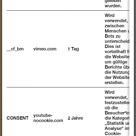
gelesen
Happy Wednesday: Ermäßigter Eintritt (7 €) für alle an
wurden.
jedem 1. Mittwoch des Monats
Wird
Freier Eintritt bis 18 Jahre
verwendet, um
Freier Eintritt für Geflüchtete
zwischen
Menschen und
Tickets kaufen
Bots zu
unterscheiden.
Dies ist
Ticketkooperation Jüdisches Museum Berlin:
__cf_bm
vimeo.com
1 Tag
vorteilhaft für
Ermäßigter Eintritt gegen Vorlage eines Tickets des
die Website,
um gültige
Jüdischen Museums. Dieses Angebot gilt auch
Berichte über
umgekehrt.
die Nutzung
der Website zu
mit
mit
mit
erstellen.
eingeschränkter
eingeschränkter
eingeschränkter
Wird
Mobilität
Mobilität
Mobilität
verwendet, um
(P)
(WC)
Berlinische Galerie
festzustellen ,
ob die
Landesmuseum für Moderne Kunst, Fotografie und
Besucher*in
youtube-
CONSENT
2 Jahre
die Kategorie
Architektur
nocookie.com
„Statistik und
Stiftung Öffentlichen Rechts
Analyse“ im
Cookie-
Alte Jakobstraße 124 – 128