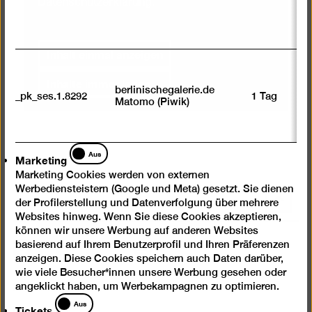
Datenschutzerklärung
.
Inhalt einmal anzeigen
Inhalte immer laden
berlinischegalerie.de
_pk_ses.1.8292
1 Tag
Matomo (Piwik)
Marketing
Aus
Marketing
Marketing Cookies werden von externen
Werbediensteistern (Google und Meta) gesetzt. Sie dienen
Nach
der Profilerstellung und Datenverfolgung über mehrere
oben
Websites hinweg. Wenn Sie diese Cookies akzeptieren,
scrolle
können wir unsere Werbung auf anderen Websites
basierend auf Ihrem Benutzerprofil und Ihren Präferenzen
Instagram
Facebook
Spotify
YouTube
anzeigen. Diese Cookies speichern auch Daten darüber,
wie viele Besucher*innen unsere Werbung gesehen oder
Presse
angeklickt haben, um Werbekampagnen zu optimieren.
Tickets
Aus
Newsletter
Tickets