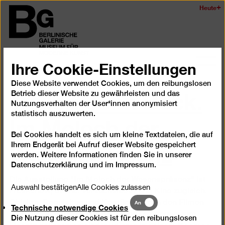
Zum
Heute
Logo
Seiteninhalt
der
springen
Berlinischen
Galerie
Ihre Cookie-Einstellungen
Navi
auf-
Diese Website verwendet Cookies, um den reibungslosen
Trailer: John Bock.
und
Betrieb dieser Website zu gewährleisten und das
zukl
Nutzungsverhalten der User*innen anonymisiert
Im Moloch der
statistisch auszuwerten.
Bei Cookies handelt es sich um kleine Textdateien, die auf
Wesens
präsenz
Ihrem Endgerät bei Aufruf dieser Website gespeichert
werden. Weitere Informationen finden Sie in unserer
Datenschutzerklärung
und im
Impressum
.
Die Ausstellung "Im Moloch der Wesenspräsenz" ist
Auswahl bestätigen
Alle Cookies zulassen
Freakshow, Bühne, Versuchslabor und Kino zugleich.
Objekte, Requisiten und Kostüme, die in den Filmen
Technische
An
Technische notwendige Cookies
notwendige
und Live-Aktionen zur Ausstellungseröffnung zum
Die Nutzung dieser Cookies ist für den reibungslosen
Cookies
Einsatz gekommen sind, mutieren in seinem Kosmos