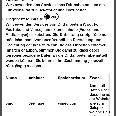
Wir verwenden den Service eines Drittanbieters, um die
Fragen & Antworten
Funktionalität zur Ticketbuchung einzubetten.
Kontakt
Eingebettete
Aus
Eingebettete Inhalte
Inhalte
Impressum
Wir verwenden Services von Drittanbietern (Spotify,
YouTube und Vimeo), um externe Inhalte (Video- und
Digitale Barrierefreiheit
Audioplayer) einzubetten. Die Einbettung erfolgt für eine
Datenschutz
möglichst benutzer*innenfreundliche Darstellung und
Bedienung der Inhalte. Wenn Sie das Einbetten externer
Jobs
Inhalten erlauben, stimmen Sie damit zu, dass dabei
Cookie-Einstellungen
personenbezogene Daten an die Drittanbieter übermittelt
werden können. Sie können Ihre Zustimmung jederzeit
rückgängig machen.
Öffnungszeiten
Name
Anbieter
Speicherdauer
Zweck
Mi – Mo 10 – 18 Uhr
Sammelt
Dienstags geschlossen
Daten über
Eintritt
Besuche auf
der Website,
vuid
399 Tage
vimeo.com
wie zum
Tageskarte 12 €
Beispiel
Ermäßigt 7 €
welche Seiten