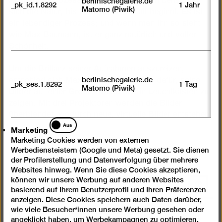
Auflösungsprozess entgegengeht. Dann behauptet
berlinischegalerie.de
_pk_id.1.8292
1 Jahr
Matomo (Piwik)
sich die Natur, bis auch deren Zerfall beginnt. Es ist
ein lebendiger Prozess; und wenn man ihn so sieht
wie Max Baumann, ist er ganz natürlich und voller
Schönheit.
Um die Brillanz seiner Aufnahmen auszureizen,
berlinischegalerie.de
entschied sich Max Baumann erstmals dafür, seine
_pk_ses.1.8292
1 Tag
Matomo (Piwik)
Bilder auf einer Großleinwand und in Leuchtkästen zu
zeigen. Mit drei Projektoren werden die Bilder
überblendet, wodurch neue, virtuelle Bilder entstehen.
Marketing
Aus
Marketing
Marketing Cookies werden von externen
Werbediensteistern (Google und Meta) gesetzt. Sie dienen
der Profilerstellung und Datenverfolgung über mehrere
Websites hinweg. Wenn Sie diese Cookies akzeptieren,
können wir unsere Werbung auf anderen Websites
Nach
basierend auf Ihrem Benutzerprofil und Ihren Präferenzen
oben
anzeigen. Diese Cookies speichern auch Daten darüber,
scrolle
wie viele Besucher*innen unsere Werbung gesehen oder
Instagram
Facebook
Spotify
YouTube
angeklickt haben, um Werbekampagnen zu optimieren.