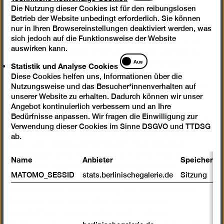
notwendige
Die Nutzung dieser Cookies ist für den reibungslosen
Cookies
Betrieb der Website unbedingt erforderlich. Sie können
nur in Ihren Browsereinstellungen deaktiviert werden, was
sich jedoch auf die Funktionsweise der Website
Er versucht den Wandlungsprozess der Stadt und
auswirken kann.
deren gegenwärtiges Erscheinungsbild sichtbar zu
Statistik
Aus
machen, indem er in der Nähe charakteristischer
Statistik und Analyse Cookies
und
Gebäude und Orte fotografiert. Dazu gehören
Diese Cookies helfen uns, Informationen über die
Analyse
Regierungssitz und Kaufhaus, Friedhof und Parkhaus,
Nutzungsweise und das Besucher*innenverhalten auf
Cookies
unserer Website zu erhalten. Dadurch können wir unser
Stadion und Stadtstrand.
Angebot kontinuierlich verbessern und an Ihre
Bedürfnisse anpassen. Wir fragen die Einwilligung zur
Doch Baumann geht es in seiner Fotografie nie um die
Verwendung dieser Cookies im Sinne DSGVO und TTDSG
exakte Ablichtung solcher Orte. Er sucht in erster
ab.
Linie nach interessanten Bildern. Der gängigen
Perspektive setzt er seine in sich verschachtelt
Name
Anbieter
Speicherda
wirkenden fragmentarischen Bildausschnitte
MATOMO_SESSID
stats.berlinischegalerie.de
Sitzung
entgegen. Es sind Konstruktionen, die aus einer
verinnerlichten Wahrnehmung der Welt entstehen.
Baumann zeigt, dass alles vom Menschen
Geschaffene – wie er selbst auch – einem