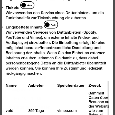
Tickets
Aus
Tickets
Presse
Wir verwenden den Service eines Drittanbieters, um die
Funktionalität zur Ticketbuchung einzubetten.
Newsletter
Eingebettete
Aus
Eingebettete Inhalte
Fragen & Antworten
Inhalte
Wir verwenden Services von Drittanbietern (Spotify,
Kontakt
YouTube und Vimeo), um externe Inhalte (Video- und
Impressum
Audioplayer) einzubetten. Die Einbettung erfolgt für eine
möglichst benutzer*innenfreundliche Darstellung und
Digitale Barrierefreiheit
Bedienung der Inhalte. Wenn Sie das Einbetten externer
Inhalten erlauben, stimmen Sie damit zu, dass dabei
Datenschutz
personenbezogene Daten an die Drittanbieter übermittelt
Jobs
werden können. Sie können Ihre Zustimmung jederzeit
rückgängig machen.
Cookie-Einstellungen
Name
Anbieter
Speicherdauer
Zweck
Öffnungszeiten
Sammelt
Daten über
Mi – Mo 10 – 18 Uhr
Besuche auf
der Website,
Dienstags geschlossen
vuid
399 Tage
vimeo.com
wie zum
Beispiel