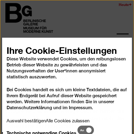
Zum
Heute
Logo
Seiteninhalt
der
springen
Berlinischen
Galerie
Navi
auf-
Ihre Cookie-Einstellungen
Max Baumann
Rückblick
und
zukl
Diese Website verwendet Cookies, um den reibungslosen
Betrieb dieser Website zu gewährleisten und das
Nutzungsverhalten der User*innen anonymisiert
12.11.05
–
29.1.06
statistisch auszuwerten.
Freiraum Berlin
Bei Cookies handelt es sich um kleine Textdateien, die auf
Ihrem Endgerät bei Aufruf dieser Website gespeichert
Berlin ist wieder in Mode. Es wird viel
werden. Weitere Informationen finden Sie in unserer
Datenschutzerklärung
und im
Impressum
.
fotografiert, aber nur wenige blicken hinter die
Fassaden. Max Baumann interessiert nicht die
Auswahl bestätigen
Alle Cookies zulassen
Schauseite der Hauptstadt mit ihren
Technische
An
städtebaulichen Attraktionen.
Technische notwendige Cookies