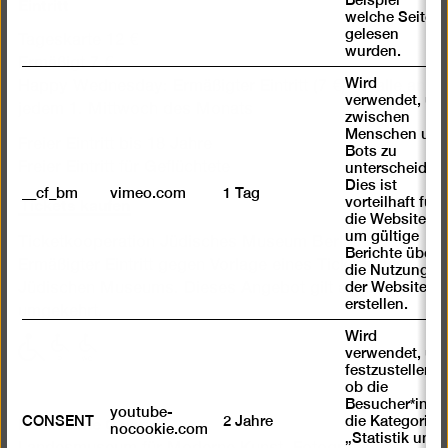
Eintritt
welche Seiten
gelesen
Tageskarte 12 €
wurden.
Ermäßigt 7 €
Wird
Happy Wednesday: Ermäßigter Eintritt (7 €) für alle an
verwendet, um
jedem 1. Mittwoch des Monats
zwischen
Menschen und
Freier Eintritt bis 18 Jahre
Bots zu
Freier Eintritt für Geflüchtete
unterscheiden.
Dies ist
__cf_bm
vimeo.com
1 Tag
Tickets kaufen
vorteilhaft für
die Website,
um gültige
Ticketkooperation Jüdisches Museum Berlin:
Berichte über
Ermäßigter Eintritt gegen Vorlage eines Tickets des
die Nutzung
der Website zu
Jüdischen Museums. Dieses Angebot gilt auch
erstellen.
umgekehrt.
Wird
mit
mit
mit
verwendet, um
eingeschränkter
eingeschränkter
eingeschränkter
festzustellen ,
ob die
Mobilität
Mobilität
Mobilität
Besucher*in
youtube-
(P)
(WC)
Berlinische Galerie
CONSENT
2 Jahre
die Kategorie
nocookie.com
„Statistik und
Landesmuseum für Moderne Kunst, Fotografie und