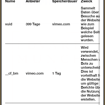
Name
Anbieter
Speicherdauer
Zweck
Sammelt
Daten über
Besuche auf
der Website,
vuid
399 Tage
vimeo.com
wie zum
Beispiel
Bild
welche Seiten
in
gelesen
wurden.
einer
Lightb
Wird
öffnen
verwendet, um
zwischen
Menschen und
Bots zu
unterscheiden.
Dies ist
__cf_bm
vimeo.com
1 Tag
vorteilhaft für
die Website,
um gültige
Berichte über
die Nutzung
der Website zu
erstellen.