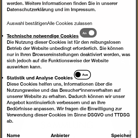
werden. Weitere Informationen finden Sie in unserer
Datenschutzerklärung
und im
Impressum
.
Auswahl bestätigen
Alle Cookies zulassen
Technische
An
Technische notwendige Cookies
notwendige
Die Nutzung dieser Cookies ist für den reibungslosen
Cookies
Betrieb der Website unbedingt erforderlich. Sie können
nur in Ihren Browsereinstellungen deaktiviert werden, was
sich jedoch auf die Funktionsweise der Website
Bild
auswirken kann.
in
Statistik
Aus
Statistik und Analyse Cookies
einer
und
Diese Cookies helfen uns, Informationen über die
Lightb
Analyse
Nutzungsweise und das Besucher*innenverhalten auf
Cookies
öffnen
unserer Website zu erhalten. Dadurch können wir unser
Angebot kontinuierlich verbessern und an Ihre
Bedürfnisse anpassen. Wir fragen die Einwilligung zur
Verwendung dieser Cookies im Sinne DSGVO und TTDSG
ab.
Name
Anbieter
Speicherda