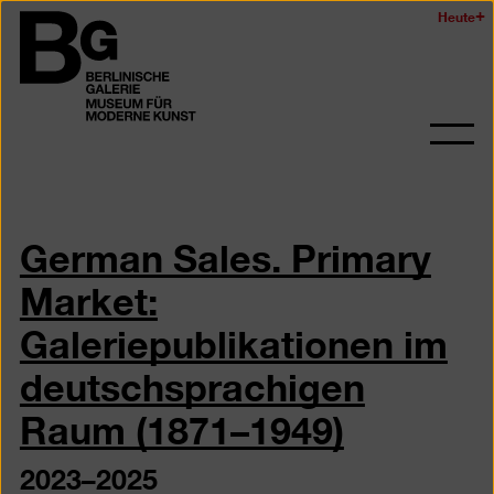
Zum
Heute
Logo
Seiteninhalt
der
springen
Berlinischen
Galerie
Navi
auf-
und
zukl
German Sales. Primary
Market:
Galeriepublikationen im
deutschsprachigen
Raum (1871–1949)
2023–2025