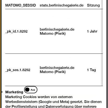
MATOMO_SESSID
stats.berlinischegalerie.de
Sitzung
berlinischegalerie.de
_pk_id.1.8292
1 Jahr
Matomo (Piwik)
berlinischegalerie.de
_pk_ses.1.8292
1 Tag
Matomo (Piwik)
Marketing
Aus
Marketing
Marketing Cookies werden von externen
Bild
Werbediensteistern (Google und Meta) gesetzt. Sie dienen
in
der Profilerstellung und Datenverfolgung über mehrere