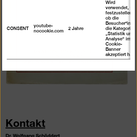
Wird
verwendet, um
festzustellen ,
ob die
Besucher*in
youtube-
CONSENT
2 Jahre
die Kategorie
nocookie.com
„Statistik und
Analyse“ im
Cookie-
Banner
akzeptiert hat
Kontakt
Dr. Wolfgang Schöddert