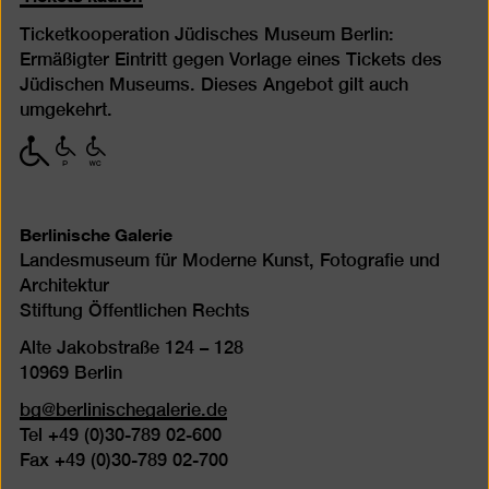
Ticketkooperation Jüdisches Museum Berlin:
Ermäßigter Eintritt gegen Vorlage eines Tickets des
Jüdischen Museums. Dieses Angebot gilt auch
umgekehrt.
mit
mit
mit
eingeschränkter
eingeschränkter
eingeschränkter
Mobilität
Mobilität
Mobilität
(P)
(WC)
Berlinische Galerie
Landesmuseum für Moderne Kunst, Fotografie und
Architektur
Stiftung Öffentlichen Rechts
Alte Jakobstraße 124 – 128
10969 Berlin
bg@berlinischegalerie.de
Tel +49 (0)30-789 02-600
Fax +49 (0)30-789 02-700