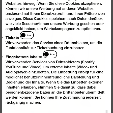
einer
Websites hinweg. Wenn Sie diese Cookies akzeptieren,
können wir unsere Werbung auf anderen Websites
Lightb
basierend auf Ihrem Benutzerprofil und Ihren Präferenzen
öffnen
anzeigen. Diese Cookies speichern auch Daten darüber,
wie viele Besucher*innen unsere Werbung gesehen oder
angeklickt haben, um Werbekampagnen zu optimieren.
Tickets
Aus
Tickets
Wir verwenden den Service eines Drittanbieters, um die
Funktionalität zur Ticketbuchung einzubetten.
Eingebettete
Aus
Eingebettete Inhalte
Inhalte
Wir verwenden Services von Drittanbietern (Spotify,
YouTube und Vimeo), um externe Inhalte (Video- und
Audioplayer) einzubetten. Die Einbettung erfolgt für eine
möglichst benutzer*innenfreundliche Darstellung und
Bedienung der Inhalte. Wenn Sie das Einbetten externer
Inhalten erlauben, stimmen Sie damit zu, dass dabei
personenbezogene Daten an die Drittanbieter übermittelt
werden können. Sie können Ihre Zustimmung jederzeit
rückgängig machen.