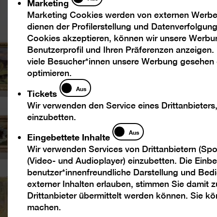
Marketing
Marketing Cookies werden von externen Werbed
dienen der Profilerstellung und Datenverfolgu
Cookies akzeptieren, können wir unsere Werbu
Benutzerprofil und Ihren Präferenzen anzeigen.
viele Besucher*innen unsere Werbung gesehen
optimieren.
Tickets
Aus
Tickets
Wir verwenden den Service eines Drittanbieters
einzubetten.
Eingebettete
Aus
Eingebettete Inhalte
Inhalte
Wir verwenden Services von Drittanbietern (Spo
(Video- und Audioplayer) einzubetten. Die Einbet
benutzer*innenfreundliche Darstellung und Bedi
externer Inhalten erlauben, stimmen Sie damit
Drittanbieter übermittelt werden können. Sie k
machen.