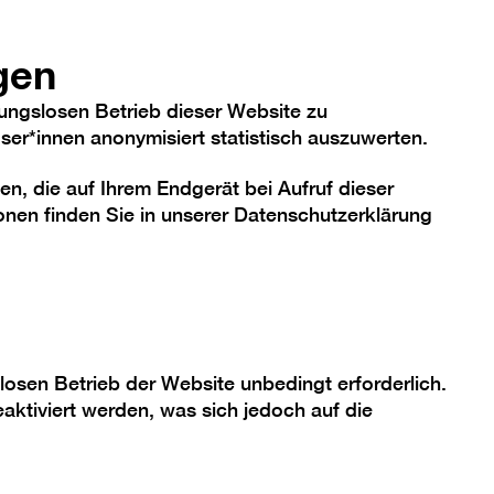
anzeigen/verbergen
hriftgröße
Kontrast
De
En
Heute
gen
ungslosen Betrieb dieser Website zu
er*innen anonymisiert statistisch auszuwerten.
en, die auf Ihrem Endgerät bei Aufruf dieser
me
Sammlung
Berlinische Galerie
nen finden Sie in unserer
Datenschutzerklärung
losen Betrieb der Website unbedingt erforderlich.
hung
aktiviert werden, was sich jedoch auf die