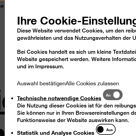
se
Kontakt
Leichte Sprache
DGS
Sc
Ihre Cookie-Einstellun
Diese Website verwendet Cookies, um den reib
gewährleisten und das Nutzungsverhalten der Us
Bei Cookies handelt es sich um kleine Textdatei
Besuch
Ausstellungen
Program
Website gespeichert werden. Weitere Informatio
und im
Impressum
.
ienz- und
Auswahl bestätigen
Alle Cookies zulassen
Technische
An
Technische notwendige Cookies
notwendige
Die Nutzung dieser Cookies ist für den reibungs
arktforsc
Cookies
Sie können nur in Ihren Browsereinstellungen de
Funktionsweise der Website auswirken kann.
Statistik
Aus
Statistik und Analyse Cookies
und