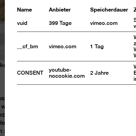
Name
Anbieter
Speicherdauer
vuid
399 Tage
vimeo.com
z
__cf_bm
vimeo.com
1 Tag
ke wandern“ (28.10. – 2.8.21)
youtube-
CONSENT
2 Jahre
nocookie.com
der Frühzeit der Moderne gegangen sind, bis si
n werden konnten, ist in der Regel in Vergessenhe
ezeptionsgeschichte der künstlerischen Avantgard
erkunftsgeschichte dieser Werke zu ermitteln, ih
n zu benennen und mit möglichst detaillierten R