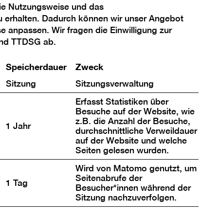
die Nutzungsweise und das
u erhalten. Dadurch können wir unser Angebot
se anpassen. Wir fragen die Einwilligung zur
chen erzählen, die
und TTDSG ab.
n sich Berliner
Speicherdauer
Zweck
Galerien in den
erliner Privatbesitz,
Sitzung
Sitzungsverwaltung
Erfasst Statistiken über
Besuche auf der Website, wie
Digitale Angebote
z.B. die Anzahl der Besuche,
1 Jahr
durchschnittliche Verweildauer
Bestände
auf der Website und welche
Seiten gelesen wurden.
Wird von Matomo genutzt, um
Seitenabrufe der
1 Tag
Besucher*innen während der
Sitzung nachzuverfolgen.