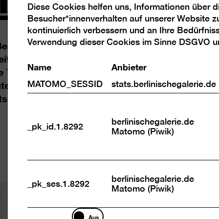
Diese Cookies helfen uns, Informationen über 
Analyse
Besucher*innenverhalten auf unserer Website z
Cookies
kontinuierlich verbessern und an Ihre Bedürfnis
erlinischen Galerie kann Geschichten von Mens
Verwendung dieser Cookies im Sinne DSGVO 
eit begeistert haben. Schon um 1900 engagierte
Name
Anbieter
e Talente und handelten mit ihren Werken. Aus 
ten Gemälde, Skulpturen, Grafiken nicht nur in B
MATOMO_SESSID
stats.berlinischegalerie.de
schland und der Welt.
berlinischegalerie.de
_pk_id.1.8292
Matomo (Piwik)
berlinischegalerie.de
_pk_ses.1.8292
Matomo (Piwik)
Marketing
Aus