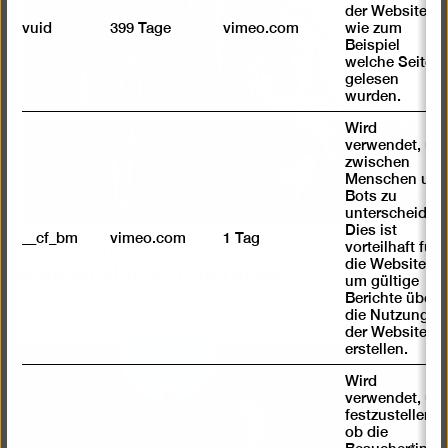
der Website,
vuid
399 Tage
vimeo.com
wie zum
Beispiel
welche Seiten
gelesen
wurden.
Wird
verwendet, um
zwischen
Menschen und
Bots zu
unterscheiden.
Dies ist
__cf_bm
vimeo.com
1 Tag
vorteilhaft für
Für Künstlerinnen
Hannah-Höch-Förderpreis
die Website,
um gültige
Berichte über
die Nutzung
der Website zu
erstellen.
Wird
verwendet, um
festzustellen ,
ob die