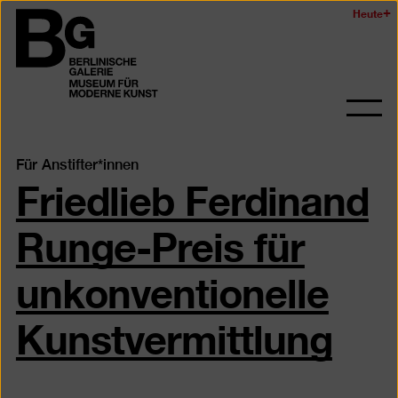
Zum
Heute
Logo
Seiteninhalt
der
springen
Berlinischen
Galerie
Navi
auf-
und
Für Anstifter*innen
Friedlieb Ferdinand
zukl
Runge-Preis für
unkonventionelle
Kunstvermittlung