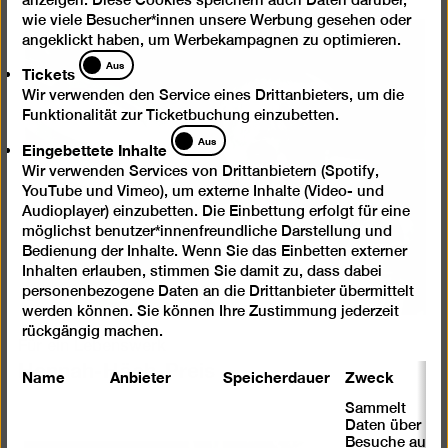
wie viele Besucher*innen unsere Werbung gesehen oder
angeklickt haben, um Werbekampagnen zu optimieren.
Tickets
Aus
Tickets
Wir verwenden den Service eines Drittanbieters, um die
Funktionalität zur Ticketbuchung einzubetten.
Eingebettete
Aus
Eingebettete Inhalte
Inhalte
Wir verwenden Services von Drittanbietern (Spotify,
YouTube und Vimeo), um externe Inhalte (Video- und
Audioplayer) einzubetten. Die Einbettung erfolgt für eine
möglichst benutzer*innenfreundliche Darstellung und
Bedienung der Inhalte. Wenn Sie das Einbetten externer
Inhalten erlauben, stimmen Sie damit zu, dass dabei
personenbezogene Daten an die Drittanbieter übermittelt
werden können. Sie können Ihre Zustimmung jederzeit
rückgängig machen.
Für ein Lebenswerk
Hannah-Höch-Preis
Name
Anbieter
Speicherdauer
Zweck
Sammelt
Daten über
Besuche auf