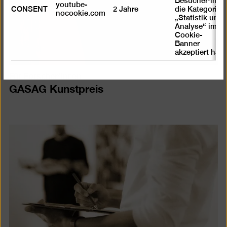
Besucher*in
youtube-
CONSENT
2 Jahre
die Kategorie
nocookie.com
„Statistik und
Analyse“ im
Cookie-
Banner
akzeptiert hat
Für Forscher*innen
GASAG Kunstpreis