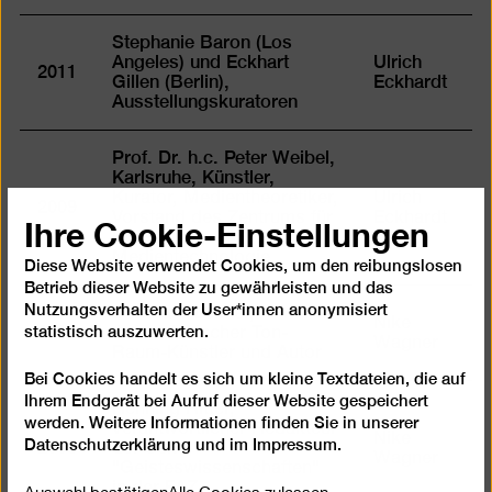
Stephanie Baron (Los
Angeles) und Eckhart
Ulrich
2011
Gillen (Berlin),
Eckhardt
Ausstellungskuratoren
Prof. Dr. h.c. Peter Weibel,
Karlsruhe, Künstler,
Kurator, Medientheoretiker,
Ulrich
2009
Ihre Cookie-Einstellungen
Vorstand des Zentrums für
Eckhardt
Kunst und
Medientechnologie
Diese Website verwendet Cookies, um den reibungslosen
Betrieb dieser Website zu gewährleisten und das
Nutzungsverhalten der User*innen anonymisiert
Bernhard Leitner,
Nike
statistisch auszuwerten.
2007
österreichischer Ton-
Wagner
Raum-Künstler und Autor
Bei Cookies handelt es sich um kleine Textdateien, die auf
Ihrem Endgerät bei Aufruf dieser Website gespeichert
Henning Ritter,
werden. Weitere Informationen finden Sie in unserer
verantwortlicher Redakteur
Nike
Datenschutzerklärung
und im
Impressum
.
2005
der Seite
Wagner
"Geisteswissenschaften"
Auswahl bestätigen
Alle Cookies zulassen
in der FAZ