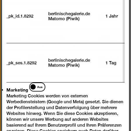
Harald Szeemann,
berlinischegalerie.de
Jörn
_pk_id.1.8292
1 Jahr
1997
Ausstellungsmacher,
Matomo (Piwik)
Merkert
Tegna/Schweiz
Eberhard Blum,
Jörn
1995
Avantgardemusiker, Berlin
Merkert
Matthias Flügge,
Eberhard
berlinischegalerie.de
1994
Kunstkritiker und Publizist,
_pk_ses.1.8292
1 Tag
Roters
Matomo (Piwik)
Berlin
Marketing
Aus
Marketing
Marketing Cookies werden von externen
Werbediensteistern (Google und Meta) gesetzt. Sie dienen
der Profilerstellung und Datenverfolgung über mehrere
Weitere Kunstpreise
Websites hinweg. Wenn Sie diese Cookies akzeptieren,
können wir unsere Werbung auf anderen Websites
basierend auf Ihrem Benutzerprofil und Ihren Präferenzen
anzeigen. Diese Cookies speichern auch Daten darüber,