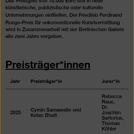
Das Preisgeld von 10.000 Euro soll in neue
künstlerische, publizistische oder kulturelle
Unternehmungen einfließen. Der
Friedlieb Ferdinand
Runge-Preis für unkonventionelle Kunstvermittlung
wird in Zusammenarbeit mit der Berlinischen Galerie
alle zwei Jahre vergeben.
Preisträger*innen
Jahr
Preisträger*in
Juror*in
Rebecca
Raue,
Dr.
Cymin Samawatie und
2025
Joachim
Ketan Bhatt
Sartorius,
Thomas
Köhler