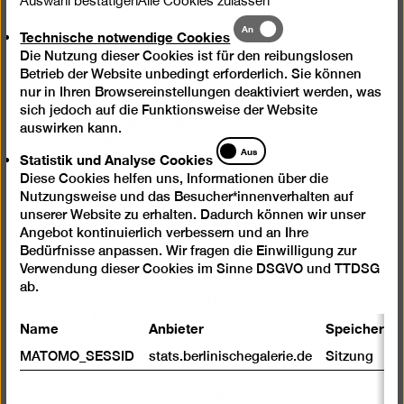
Technische
An
Technische notwendige Cookies
notwendige
Werner Dahlheim,
Die Nutzung dieser Cookies ist für den reibungslosen
Professor für Alte
Cookies
Betrieb der Website unbedingt erforderlich. Sie können
Geschichte an der TU
Berlin
nur in Ihren Browsereinstellungen deaktiviert werden, was
Volker Hunecke, Professor
sich jedoch auf die Funktionsweise der Website
für Neuere Geschichte an
Wolf
auswirken kann.
2003
der TU Berlin
Lepenies
Statistik
Aus
Statistik und Analyse Cookies
Norbert Miller, Professfor
und
für Deutsche Philologie,
Diese Cookies helfen uns, Informationen über die
Analyse
Allgemeine und
Nutzungsweise und das Besucher*innenverhalten auf
Cookies
Vergleichende
unserer Website zu erhalten. Dadurch können wir unser
Literaturwissenschaft
Angebot kontinuierlich verbessern und an Ihre
Bedürfnisse anpassen. Wir fragen die Einwilligung zur
Christel Hartmann-Fritsch,
Verwendung dieser Cookies im Sinne DSGVO und TTDSG
Leiterin des Internationaeln
ab.
Wolf
2001
JugendKunst- und
Lepenies
Kulturzentrums
Name
Anbieter
Speicherda
Schlesische 27, Berlin
MATOMO_SESSID
stats.berlinischegalerie.de
Sitzung
Eske Nannen,
Jörn
1999
Kunstvermittlerin, Emden
Merkert