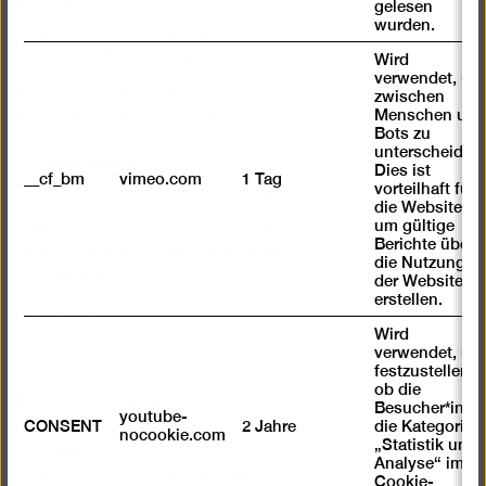
gelesen
Ermäßigt 7 €
wurden.
Happy Wednesday: Ermäßigter Eintritt (7 €) für alle an
jedem 1. Mittwoch des Monats
Wird
verwendet, um
Freier Eintritt bis 18 Jahre
zwischen
Menschen und
Freier Eintritt für Geflüchtete
Bots zu
unterscheiden.
Tickets kaufen
Dies ist
__cf_bm
vimeo.com
1 Tag
vorteilhaft für
Ticketkooperation Jüdisches Museum Berlin:
die Website,
um gültige
Ermäßigter Eintritt gegen Vorlage eines Tickets des
Berichte über
Jüdischen Museums. Dieses Angebot gilt auch
die Nutzung
umgekehrt.
der Website zu
erstellen.
mit
mit
mit
Wird
eingeschränkter
eingeschränkter
eingeschränkter
verwendet, um
Mobilität
Mobilität
Mobilität
festzustellen ,
(P)
(WC)
ob die
Berlinische Galerie
Besucher*in
youtube-
Landesmuseum für Moderne Kunst, Fotografie und
CONSENT
2 Jahre
die Kategorie
nocookie.com
„Statistik und
Architektur
Analyse“ im
Stiftung Öffentlichen Rechts
Cookie-