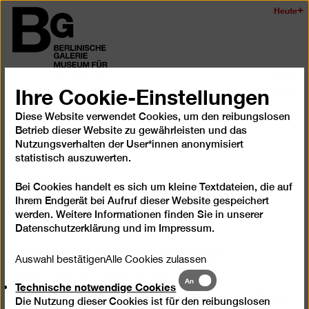
Zum
Heute
Logo
Seiteninhalt
der
springen
Berlinischen
Galerie
Ihre Cookie-Einstellungen
Navi
auf-
Sabine
Diese Website verwendet Cookies, um den reibungslosen
Rückblick
und
Betrieb dieser Website zu gewährleisten und das
zukl
Nutzungsverhalten der User*innen anonymisiert
Hornig
statistisch auszuwerten.
Bei Cookies handelt es sich um kleine Textdateien, die auf
Ihrem Endgerät bei Aufruf dieser Website gespeichert
24.2.06
–
28.5.06
werden. Weitere Informationen finden Sie in unserer
Datenschutzerklärung
und im
Impressum
.
Raum mit großem Fenster
Auswahl bestätigen
Alle Cookies zulassen
Sabine Hornig zeigt im Rahmen der
Technische
An
Technische notwendige Cookies
notwendige
Künstlerinnenförderung der Senatsverwaltung
Die Nutzung dieser Cookies ist für den reibungslosen
Cookies