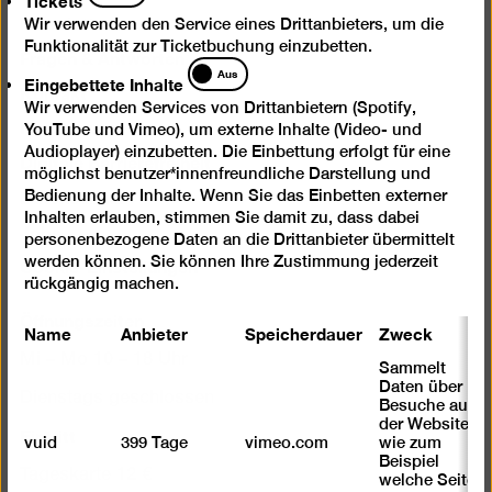
Newsletter
Wir verwenden den Service eines Drittanbieters, um die
Funktionalität zur Ticketbuchung einzubetten.
Fragen & Antworten
Eingebettete
Aus
Eingebettete Inhalte
Kontakt
Inhalte
Wir verwenden Services von Drittanbietern (Spotify,
Impressum
YouTube und Vimeo), um externe Inhalte (Video- und
Audioplayer) einzubetten. Die Einbettung erfolgt für eine
Digitale Barrierefreiheit
möglichst benutzer*innenfreundliche Darstellung und
Datenschutz
Bedienung der Inhalte. Wenn Sie das Einbetten externer
Inhalten erlauben, stimmen Sie damit zu, dass dabei
Jobs
personenbezogene Daten an die Drittanbieter übermittelt
Cookie-Einstellungen
werden können. Sie können Ihre Zustimmung jederzeit
rückgängig machen.
Öffnungszeiten
Name
Anbieter
Speicherdauer
Zweck
Mi – Mo 10 – 18 Uhr
Sammelt
Daten über
Dienstags geschlossen
Besuche auf
der Website,
Eintritt
vuid
399 Tage
vimeo.com
wie zum
Beispiel
Tageskarte 12 €
welche Seiten