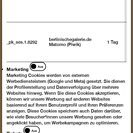
Auch die hier gezeigte Fotoarbeit hinter Plexiglas ist
wie die Skulptur im Maßstab stark verkleinert, wirkt
jedoch wie ein Durchblick durch die reale
Museumswand.
Sabine Hornig, geboren 1964, studierte an der
berlinischegalerie.de
_pk_ses.1.8292
1 Tag
Matomo (Piwik)
Hochschule der Künste Berlin; sie erhielt zahlreiche
Auszeichnungen und Stipendien im In- und Ausland.
Marketing
Aus
Marketing
Marketing Cookies werden von externen
Werbediensteistern (Google und Meta) gesetzt. Sie dienen
der Profilerstellung und Datenverfolgung über mehrere
Nach
Websites hinweg. Wenn Sie diese Cookies akzeptieren,
oben
können wir unsere Werbung auf anderen Websites
basierend auf Ihrem Benutzerprofil und Ihren Präferenzen
scrolle
anzeigen. Diese Cookies speichern auch Daten darüber,
Instagram
Facebook
Spotify
YouTube
wie viele Besucher*innen unsere Werbung gesehen oder
angeklickt haben, um Werbekampagnen zu optimieren.
Presse
Tickets
Aus
Tickets