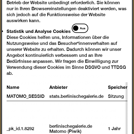
für Wissenschaft, Forschung und Kultur eine
Betrieb der Website unbedingt erforderlich. Sie können
Installation aus Skulptur und Fotografie und
nur in Ihren Browsereinstellungen deaktiviert werden, was
präsentiert ihre erste Werkmonografie.
sich jedoch auf die Funktionsweise der Website
auswirken kann.
Statistik
Aus
Statistik und Analyse Cookies
und
Diese Cookies helfen uns, Informationen über die
Analyse
In den Arbeiten der Künstlerin überlagern sich Bild
Nutzungsweise und das Besucher*innenverhalten auf
Cookies
und Durchsicht auf den umgebenden Raum. Die
unserer Website zu erhalten. Dadurch können wir unser
Angebot kontinuierlich verbessern und an Ihre
Skulptur »Raum mit großem Fenster« stellt das
Bedürfnisse anpassen. Wir fragen die Einwilligung zur
Fragment eines Raumes dar, in dessen Längsseite die
Verwendung dieser Cookies im Sinne DSGVO und TTDSG
durchsichtige Abbildung eines zweiteiligen
ab.
Schaufensters mit einem dahinter liegenden
Innenraum eingebaut ist. Steht der Betrachter vor dem
Name
Anbieter
Speicherda
Objekt, blickt er einerseits in den fotografierten, aber
MATOMO_SESSID
stats.berlinischegalerie.de
Sitzung
auch in einen realen, transparenten Innenraum. Durch
diesen hindurch nimmt er zugleich den
Ausstellungsraum und die anderen Besucher wahr,
auch jene, die das Bild gerade von der anderen Seite
betrachten. Sabine Hornig verkleinert die Architektur
berlinischegalerie.de
_pk_id.1.8292
1 Jahr
Matomo (Piwik)
auf die Proportionen des Betrachters.