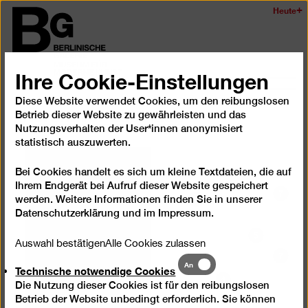
Zum
Heute
Logo
Seiteninhalt
der
springen
Berlinischen
Galerie
Ihre Cookie-Einstellungen
Navi
Diese Website verwendet Cookies, um den reibungslosen
auf-
Interaktiver Lageplan
Betrieb dieser Website zu gewährleisten und das
und
Nutzungsverhalten der User*innen anonymisiert
zukl
statistisch auszuwerten.
Bei Cookies handelt es sich um kleine Textdateien, die auf
Ihrem Endgerät bei Aufruf dieser Website gespeichert
werden. Weitere Informationen finden Sie in unserer
Datenschutzerklärung
und im
Impressum
.
Auswahl bestätigen
Alle Cookies zulassen
Technische
An
Technische notwendige Cookies
notwendige
Die Nutzung dieser Cookies ist für den reibungslosen
Cookies
Betrieb der Website unbedingt erforderlich. Sie können