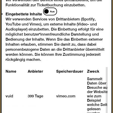
Funktionalität zur Ticketbuchung einzubetten.
Tageskarte 12 €
Eingebettete
Aus
Eingebettete Inhalte
Ermäßigt 7 €
Inhalte
Wir verwenden Services von Drittanbietern (Spotify,
Happy Wednesday: Ermäßigter Eintritt (7 €) für alle an
YouTube und Vimeo), um externe Inhalte (Video- und
jedem 1. Mittwoch des Monats
Audioplayer) einzubetten. Die Einbettung erfolgt für eine
möglichst benutzer*innenfreundliche Darstellung und
Freier Eintritt bis 18 Jahre
Bedienung der Inhalte. Wenn Sie das Einbetten externer
Freier Eintritt für Geflüchtete
Inhalten erlauben, stimmen Sie damit zu, dass dabei
Tickets kaufen
personenbezogene Daten an die Drittanbieter übermittelt
werden können. Sie können Ihre Zustimmung jederzeit
Ticketkooperation Jüdisches Museum Berlin:
rückgängig machen.
Ermäßigter Eintritt gegen Vorlage eines Tickets des
Name
Anbieter
Speicherdauer
Zweck
Jüdischen Museums. Dieses Angebot gilt auch
umgekehrt.
Sammelt
Daten über
mit
mit
mit
Besuche auf
eingeschränkter
eingeschränkter
eingeschränkter
der Website,
vuid
399 Tage
vimeo.com
wie zum
Mobilität
Mobilität
Mobilität
Beispiel
(P)
(WC)
Berlinische Galerie
welche Seiten
gelesen
Landesmuseum für Moderne Kunst, Fotografie und