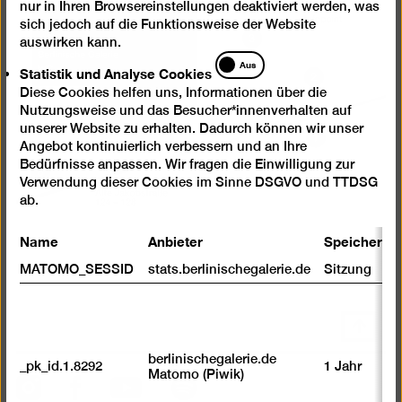
nur in Ihren Browsereinstellungen deaktiviert werden, was
sich jedoch auf die Funktionsweise der Website
auswirken kann.
Statistik
Aus
Statistik und Analyse Cookies
und
Diese Cookies helfen uns, Informationen über die
Analyse
Nutzungsweise und das Besucher*innenverhalten auf
Cookies
unserer Website zu erhalten. Dadurch können wir unser
Angebot kontinuierlich verbessern und an Ihre
Bedürfnisse anpassen. Wir fragen die Einwilligung zur
Verwendung dieser Cookies im Sinne DSGVO und TTDSG
ab.
Name
Anbieter
Speicherda
MATOMO_SESSID
stats.berlinischegalerie.de
Sitzung
Nach
oben
berlinischegalerie.de
scrolle
_pk_id.1.8292
1 Jahr
Matomo (Piwik)
Instagram
Facebook
Spotify
YouTube