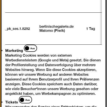
Presse
Newsletter
Fragen & Antworten
berlinischegalerie.de
_pk_ses.1.8292
1 Tag
Kontakt
Matomo (Piwik)
Impressum
Digitale Barrierefreiheit
Marketing
Aus
Marketing
Datenschutz
Marketing Cookies werden von externen
Werbediensteistern (Google und Meta) gesetzt. Sie dienen
Jobs
der Profilerstellung und Datenverfolgung über mehrere
Cookie-Einstellungen
Websites hinweg. Wenn Sie diese Cookies akzeptieren,
können wir unsere Werbung auf anderen Websites
basierend auf Ihrem Benutzerprofil und Ihren Präferenzen
Öffnungszeiten
anzeigen. Diese Cookies speichern auch Daten darüber,
wie viele Besucher*innen unsere Werbung gesehen oder
Mi – Mo 10 – 18 Uhr
angeklickt haben, um Werbekampagnen zu optimieren.
Tickets
Dienstags geschlossen
Aus
Tickets
Eintritt
Wir verwenden den Service eines Drittanbieters, um die