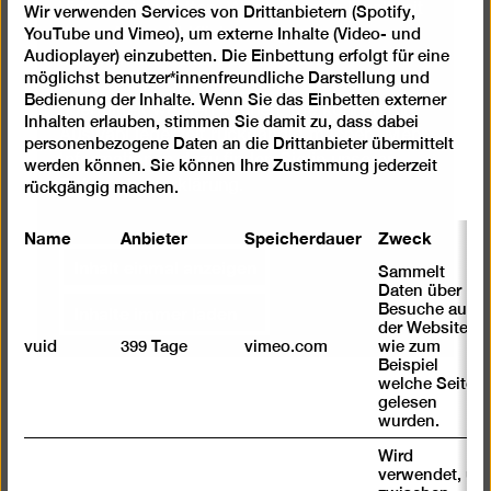
Videos einzubetten. Wenn Sie den Inhalt mit
Wir verwenden Services von Drittanbietern (Spotify,
YouTube und Vimeo), um externe Inhalte (Video- und
Ihrem Auswahl-Klick anzeigen lassen,
Audioplayer) einzubetten. Die Einbettung erfolgt für eine
stimmen Sie damit zu, dass dabei
möglichst benutzer*innenfreundliche Darstellung und
personenbezogene Daten an Drittanbieter
Bedienung der Inhalte. Wenn Sie das Einbetten externer
übermittelt werden können. Sie können Ihre
Inhalten erlauben, stimmen Sie damit zu, dass dabei
Auswahl jederzeit rückgängig machen. Mehr
personenbezogene Daten an die Drittanbieter übermittelt
Informationen dazu finden Sie in unserer
werden können. Sie können Ihre Zustimmung jederzeit
Datenschutzerklärung
.
rückgängig machen.
Name
Anbieter
Speicherdauer
Zweck
Inhalt einmal anzeigen
Sammelt
Daten über
Inhalte immer laden
Besuche auf
der Website,
vuid
399 Tage
vimeo.com
wie zum
Beispiel
welche Seiten
gelesen
wurden.
Wird
verwendet, um