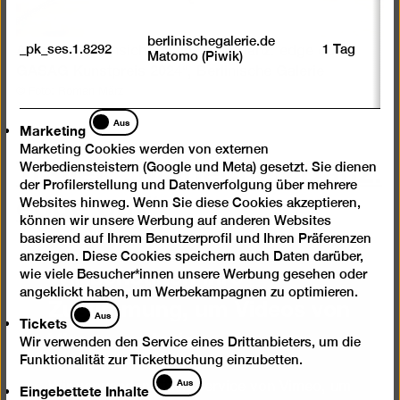
berlinischegalerie.de
_pk_ses.1.8292
1 Tag
Ausstellungsansicht „Mariechen Danz. edge out.
Matomo (Piwik)
GASAG Kunstpreis 2024“, Berlinische Galerie
© Foto: Roman März
Marketing
Aus
Marketing
Trailer: „Mariechen Danz.
Marketing Cookies werden von externen
Werbediensteistern (Google und Meta) gesetzt. Sie dienen
edge out“
der Profilerstellung und Datenverfolgung über mehrere
Websites hinweg. Wenn Sie diese Cookies akzeptieren,
können wir unsere Werbung auf anderen Websites
basierend auf Ihrem Benutzerprofil und Ihren Präferenzen
anzeigen. Diese Cookies speichern auch Daten darüber,
Wir benötigen Ihre
wie viele Besucher*innen unsere Werbung gesehen oder
angeklickt haben, um Werbekampagnen zu optimieren.
Zustimmung, um Videos von
Tickets
Aus
Tickets
Vimeo zu laden
Wir verwenden den Service eines Drittanbieters, um die
Funktionalität zur Ticketbuchung einzubetten.
Eingebettete
Aus
Eingebettete Inhalte
Wir verwenden einen Service von Vimeo, um
Inhalte