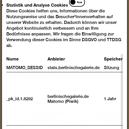
Statistik
Aus
Statistik und Analyse Cookies
und
Diese Cookies helfen uns, Informationen über die
Analyse
Nutzungsweise und das Besucher*innenverhalten auf
Cookies
Ausstellungsansicht „Mariechen Danz. edge out.
unserer Website zu erhalten. Dadurch können wir unser
GASAG Kunstpreis 2024“, Berlinische Galerie
Angebot kontinuierlich verbessern und an Ihre
© Foto: Roman März
Bedürfnisse anpassen. Wir fragen die Einwilligung zur
Verwendung dieser Cookies im Sinne DSGVO und TTDSG
ab.
Name
Anbieter
Speicherda
Bild
MATOMO_SESSID
stats.berlinischegalerie.de
Sitzung
in
einer
Lightb
öffnen
berlinischegalerie.de
_pk_id.1.8292
1 Jahr
Matomo (Piwik)