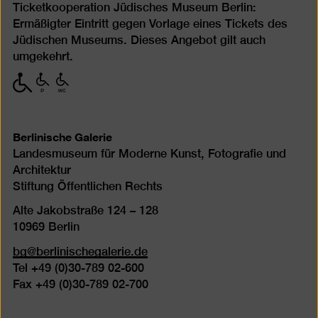
Ticketkooperation Jüdisches Museum Berlin:
Ermäßigter Eintritt gegen Vorlage eines Tickets des
Jüdischen Museums. Dieses Angebot gilt auch
umgekehrt.
mit
mit
mit
eingeschränkter
eingeschränkter
eingeschränkter
Mobilität
Mobilität
Mobilität
(P)
(WC)
Berlinische Galerie
Landesmuseum für Moderne Kunst, Fotografie und
Architektur
Stiftung Öffentlichen Rechts
Alte Jakobstraße 124 – 128
10969 Berlin
bg@berlinischegalerie.de
Tel +49 (0)30-789 02-600
Fax +49 (0)30-789 02-700