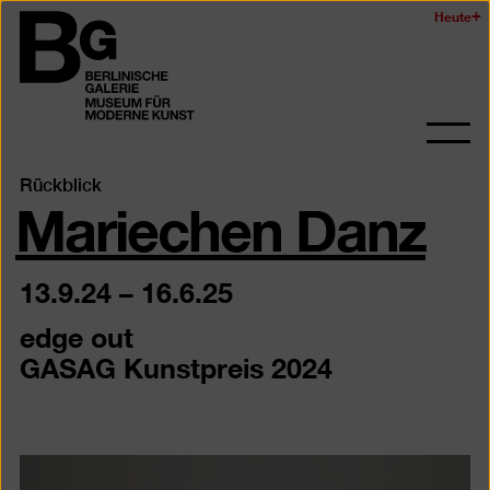
Zum
Heute
Logo
Seiteninhalt
der
springen
Berlinischen
Galerie
Navi
auf-
Mariechen Danz
Rückblick
und
zukl
13.9.24
–
16.6.25
edge out
GASAG Kunstpreis 2024