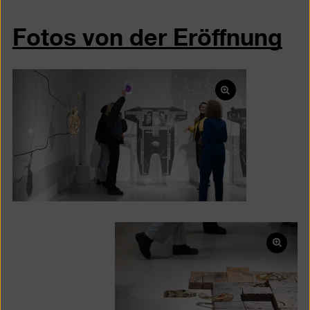
Fotos von der Eröffnung
Bild
in
einer
Lightbox
öffnen
Bild
in
einer
Lightb