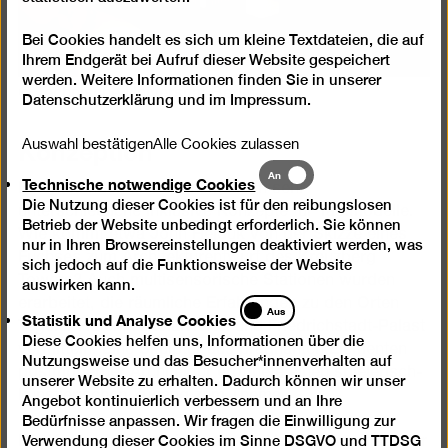
Bei Cookies handelt es sich um kleine Textdateien, die auf
Ihrem Endgerät bei Aufruf dieser Website gespeichert
werden. Weitere Informationen finden Sie in unserer
© Technische Universität Berlin
Datenschutzerklärung
und im
Impressum
.
Konzeption
Auswahl bestätigen
Alle Cookies zulassen
Technische
An
Technische notwendige Cookies
Es entstanden sieben thematisch sehr
notwendige
Die Nutzung dieser Cookies ist für den reibungslosen
Cookies
unterschiedliche inklusive Konzepte für Tastmodelle.
Betrieb der Website unbedingt erforderlich. Sie können
Wie kommt etwa John Hejduk von der Skizze eines
nur in Ihren Browsereinstellungen deaktiviert werden, was
Fuchses zum Architekturentwurf des Kreuzberg
sich jedoch auf die Funktionsweise der Website
Towers? Auch multisensorische Stationen wurden
auswirken kann.
erarbeitet, die räumliche Erfahrungen zu den Orten
Statistik
Aus
Statistik und Analyse Cookies
und
Tegeler Hafen, Nikolaiviertel und Friedrichstadt-Palast
Diese Cookies helfen uns, Informationen über die
Analyse
vermitteln. Eine Skulptur aus prägnanten Elementen
Nutzungsweise und das Besucher*innenverhalten auf
Cookies
postmoderner Architektur eröffnete einen spielerisch-
unserer Website zu erhalten. Dadurch können wir unser
künstlerischen Zugang zum Thema.
Angebot kontinuierlich verbessern und an Ihre
Bedürfnisse anpassen. Wir fragen die Einwilligung zur
Die Konzepte waren im weiteren Verlauf Grundlage für
Verwendung dieser Cookies im Sinne DSGVO und TTDSG