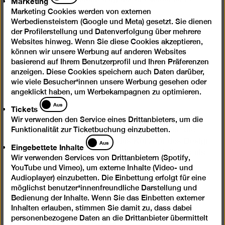
Marketing
Marketing Cookies werden von externen
Zitate aus der Geschichte
Werbediensteistern (Google und Meta) gesetzt. Sie dienen
Vielfalt in der Einheit
der Profilerstellung und Datenverfolgung über mehrere
Websites hinweg. Wenn Sie diese Cookies akzeptieren,
Mutter-Kind-gerechte Wohnungen
können wir unsere Werbung auf anderen Websites
basierend auf Ihrem Benutzerprofil und Ihren Präferenzen
anzeigen. Diese Cookies speichern auch Daten darüber,
wie viele Besucher*innen unsere Werbung gesehen oder
angeklickt haben, um Werbekampagnen zu optimieren.
Tickets
Aus
Tickets
In dem Kooperationsprojekt ging es auch um die
Wir verwenden den Service eines Drittanbieters, um die
Sensibilisierung von Studierenden. Sie hatten die
Funktionalität zur Ticketbuchung einzubetten.
Eingebettete
Gelegenheit, in dem Projekt das Konzept des Design
Aus
Eingebettete Inhalte
Inhalte
for all in der Praxis kennen zu lernen und dieses als
Wir verwenden Services von Drittanbietern (Spotify,
selbstverständliche Gestaltungs- und
YouTube und Vimeo), um externe Inhalte (Video- und
Planungsaufgabe zu verstehen.
Audioplayer) einzubetten. Die Einbettung erfolgt für eine
möglichst benutzer*innenfreundliche Darstellung und
Bedienung der Inhalte. Wenn Sie das Einbetten externer
Inhalten erlauben, stimmen Sie damit zu, dass dabei
In der Ausstellung
personenbezogene Daten an die Drittanbieter übermittelt