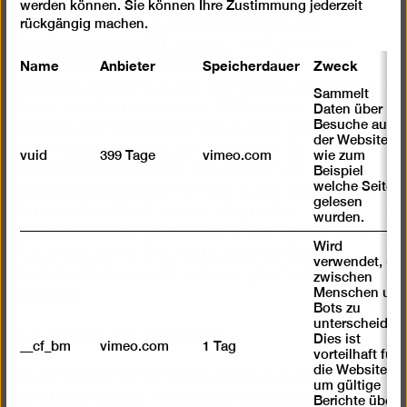
werden können. Sie können Ihre Zustimmung jederzeit
In der Ausstellung
„Anything Goes? Berliner
rückgängig machen.
Architekturen der 1980er Jahre“
ermöglichen die
Name
Anbieter
Speicherdauer
Zweck
Tastmodelle allen Besucher*innen ein
multisensorisches Erlebnis. Sie vermitteln wesentliche
Sammelt
Stadt- und Baukonzepte der 1980er Jahre.
Daten über
Besuche auf
Hintergrundinformationen dazu können über das
der Website,
eigene Smartphone abgerufen werden. Ein
vuid
399 Tage
vimeo.com
wie zum
Screenreader ermöglicht das Vorlesen der Texte.
Beispiel
welche Seiten
Aufmerksamkeitsfelder auf dem Boden weisen auf die
gelesen
Stationen hin. Darüber hinaus liegen alle
wurden.
Ausstellungstexte als Broschüre in Großdruck aus.
Wird
Tastführungen mit Beschreibungen der Bauten,
verwendet, um
Audiobeispielen und Interviews ergänzen das
zwischen
Menschen und
Angebot.
Bots zu
unterscheiden.
Zur Übersicht der Tastmodelle
Dies ist
__cf_bm
vimeo.com
1 Tag
vorteilhaft für
die Website,
Ein Projekt der Berlinischen Galerie in Kooperation
um gültige
mit Modell+Design, Technische Universität Berlin
Berichte über