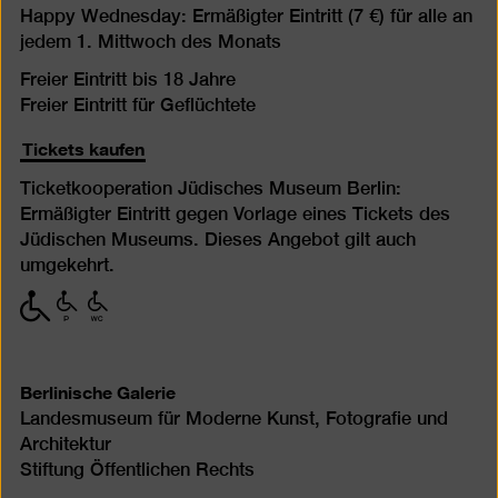
Happy Wednesday: Ermäßigter Eintritt (7 €) für alle an
jedem 1. Mittwoch des Monats
Freier Eintritt bis 18 Jahre
Freier Eintritt für Geflüchtete
Tickets kaufen
Ticketkooperation Jüdisches Museum Berlin:
Ermäßigter Eintritt gegen Vorlage eines Tickets des
Jüdischen Museums. Dieses Angebot gilt auch
umgekehrt.
mit
mit
mit
eingeschränkter
eingeschränkter
eingeschränkter
Mobilität
Mobilität
Mobilität
(P)
(WC)
Berlinische Galerie
Landesmuseum für Moderne Kunst, Fotografie und
Architektur
Stiftung Öffentlichen Rechts