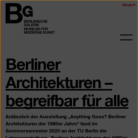
Zum
Heute
Logo
Seiteninhalt
der
springen
Berlinischen
Galerie
Navi
auf-
Berliner
und
zukl
Architekturen –
begreifbar für alle
Anlässlich der Ausstellung „Anything Goes? Berliner
Architekturen der 1980er Jahre“ fand im
Sommersemester 2020 an der TU Berlin die
Lehrveranstaltung „Berliner Architekturen der 1980er