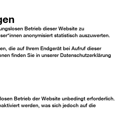
hriftgröße
Kontrast
De
En
Heute
gen
ungslosen Betrieb dieser Website zu
er*innen anonymisiert statistisch auszuwerten.
en, die auf Ihrem Endgerät bei Aufruf dieser
me
Sammlung
Berlinische Galerie
nen finden Sie in unserer
Datenschutzerklärung
af.
losen Betrieb der Website unbedingt erforderlich.
aktiviert werden, was sich jedoch auf die