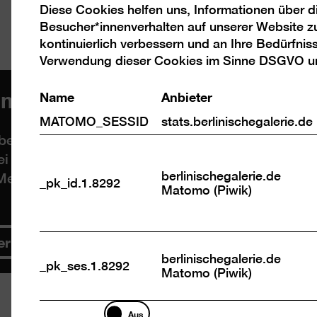
Diese Cookies helfen uns, Informationen über 
Analyse
Besucher*innenverhalten auf unserer Website z
Cookies
kontinuierlich verbessern und an Ihre Bedürfnis
Verwendung dieser Cookies im Sinne DSGVO 
mmung, um Videos von YouTube 
Name
Anbieter
MATOMO_SESSID
stats.berlinischegalerie.de
e, um Videos einzubetten. Wenn Sie den Inhalt 
ei personenbezogene Daten an Drittanbieter über
berlinischegalerie.de
ehr Informationen dazu finden Sie in unserer
Da
_pk_id.1.8292
Matomo (Piwik)
er laden
berlinischegalerie.de
_pk_ses.1.8292
Matomo (Piwik)
Marketing
Aus