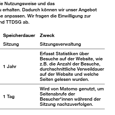
die Nutzungsweise und das
u erhalten. Dadurch können wir unser Angebot
se anpassen. Wir fragen die Einwilligung zur
und TTDSG ab.
zu laden
Speicherdauer
Zweck
Sitzung
Sitzungsverwaltung
mit Ihrem Auswahl-Klick anzeigen
Erfasst Statistiken über
mittelt werden können. Sie können Ihre
Besuche auf der Website, wie
z.B. die Anzahl der Besuche,
tenschutzerklärung
.
1 Jahr
durchschnittliche Verweildauer
auf der Website und welche
Seiten gelesen wurden.
Wird von Matomo genutzt, um
Seitenabrufe der
1 Tag
Besucher*innen während der
Sitzung nachzuverfolgen.