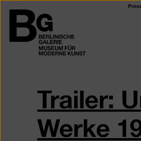
Zum
Pres
Seiteninhalt
Logo
springen
der
Berlinischen
Galerie
Trailer: 
Werke 19