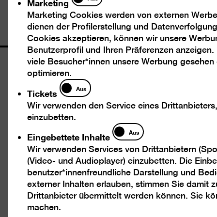
Marketing
Marketing Cookies werden von externen Werbed
dienen der Profilerstellung und Datenverfolgu
Cookies akzeptieren, können wir unsere Werbu
Benutzerprofil und Ihren Präferenzen anzeigen.
viele Besucher*innen unsere Werbung gesehen
Öffnungszeiten
optimieren.
Tickets
Mi – Mo 10 – 18 Uhr
Aus
Tickets
Dienstags geschlossen
Wir verwenden den Service eines Drittanbieters
einzubetten.
Eintritt
Eingebettete
Aus
Eingebettete Inhalte
Inhalte
Tageskarte 12 €
Wir verwenden Services von Drittanbietern (Spo
Ermäßigt 7 €
(Video- und Audioplayer) einzubetten. Die Einbet
Happy Wednesday: Ermäßigter Eintritt (7 €)
benutzer*innenfreundliche Darstellung und Bedi
für alle an jedem 1. Mittwoch des Monats
externer Inhalten erlauben, stimmen Sie damit
Drittanbieter übermittelt werden können. Sie k
Freier Eintritt bis 18 Jahre
machen.
Freier Eintritt für Geflüchtete