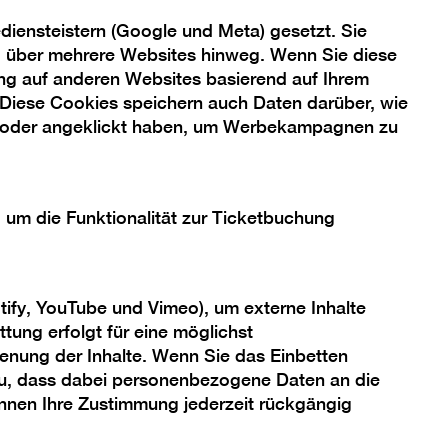
iensteistern (Google und Meta) gesetzt. Sie
ng über mehrere Websites hinweg. Wenn Sie diese
Nach
ng auf anderen Websites basierend auf Ihrem
oben
 Diese Cookies speichern auch Daten darüber, wie
scrollen
 oder angeklickt haben, um Werbekampagnen zu
Berlinische Galerie
Landesmuseum für Moderne Kunst,
Fotografie und Architektur
, um die Funktionalität zur Ticketbuchung
Stiftung Öffentlichen Rechts
Alte Jakobstraße 124 – 128
10969 Berlin
tify, YouTube und Vimeo), um externe Inhalte
bg@berlinischegalerie.de
tung erfolgt für eine möglichst
Tel +49 (0)30-789 02-600
enung der Inhalte. Wenn Sie das Einbetten
Fax +49 (0)30-789 02-700
 zu, dass dabei personenbezogene Daten an die
önnen Ihre Zustimmung jederzeit rückgängig