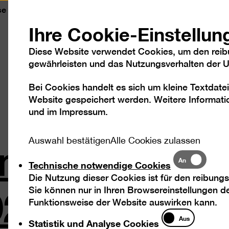
se
Kontakt
Leichte Sprache
DGS
Sc
Ihre Cookie-Einstellun
Diese Website verwendet Cookies, um den reib
gewährleisten und das Nutzungsverhalten der Us
Bei Cookies handelt es sich um kleine Textdatei
Besuch
Ausstellungen
Program
Website gespeichert werden. Weitere Informatio
und im
Impressum
.
Umbo. Fotogr
Auswahl bestätigen
Alle Cookies zulassen
Technische
An
Technische notwendige Cookies
notwendige
26 – 1956
Die Nutzung dieser Cookies ist für den reibungs
Cookies
Sie können nur in Ihren Browsereinstellungen de
Funktionsweise der Website auswirken kann.
Statistik
Aus
Statistik und Analyse Cookies
und