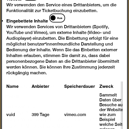
Kontakt
Wir verwenden den Service eines Drittanbieters, um die
Funktionalität zur Ticketbuchung einzubetten.
Impressum
Eingebettete
Aus
Eingebettete Inhalte
Inhalte
Digitale Barrierefreiheit
Wir verwenden Services von Drittanbietern (Spotify,
Datenschutz
YouTube und Vimeo), um externe Inhalte (Video- und
Audioplayer) einzubetten. Die Einbettung erfolgt für eine
Jobs
möglichst benutzer*innenfreundliche Darstellung und
Bedienung der Inhalte. Wenn Sie das Einbetten externer
Cookie-Einstellungen
Inhalten erlauben, stimmen Sie damit zu, dass dabei
personenbezogene Daten an die Drittanbieter übermittelt
Öffnungszeiten
werden können. Sie können Ihre Zustimmung jederzeit
rückgängig machen.
Mi – Mo 10 – 18 Uhr
Name
Anbieter
Speicherdauer
Zweck
Dienstags geschlossen
Eintritt
Sammelt
Daten über
Besuche auf
Tageskarte 12 €
der Website,
Ermäßigt 7 €
vuid
399 Tage
vimeo.com
wie zum
Beispiel
Happy Wednesday: Ermäßigter Eintritt (7 €) für alle an
welche Seiten
jedem 1. Mittwoch des Monats