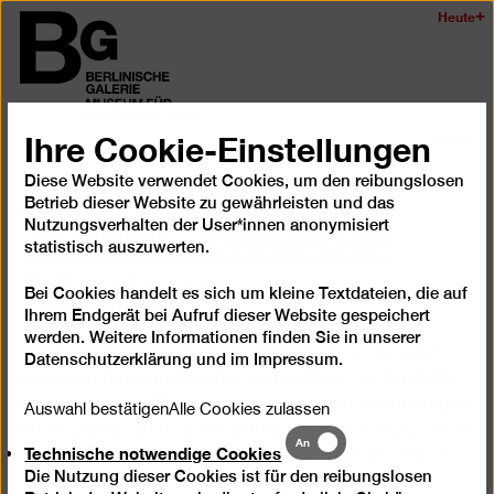
Zum
Heute
Logo
Seiteninhalt
der
springen
Berlinischen
Galerie
Ihre Cookie-Einstellungen
Navi
auf-
Diese Website verwendet Cookies, um den reibungslosen
Trailer: Radikal
und
Betrieb dieser Website zu gewährleisten und das
zukl
Nutzungsverhalten der User*innen anonymisiert
Modern
statistisch auszuwerten.
Bei Cookies handelt es sich um kleine Textdateien, die auf
Ihrem Endgerät bei Aufruf dieser Website gespeichert
werden. Weitere Informationen finden Sie in unserer
Trailer zur Ausstellung Radikal Modern. Planen und
Datenschutzerklärung
und im
Impressum
.
Bauen im Berlin der 1960er-Jahre (29.05.–26.10.2015).
Architektur und Städtebau der sechziger Jahre prägen
Auswahl bestätigen
Alle Cookies zulassen
bis heute das Berliner Stadtbild. Die Ausstellung ist die
Technische
An
erste nähere Betrachtung der in Ost- und West-Berlin
Technische notwendige Cookies
notwendige
entwickelten Planungen und Bauten.
Die Nutzung dieser Cookies ist für den reibungslosen
Cookies