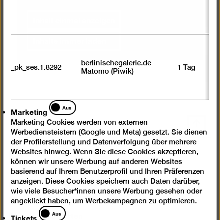
Inhalt einmal anzeigen
Inhalte immer laden
berlinischegalerie.de
_pk_ses.1.8292
1 Tag
Matomo (Piwik)
Marketing
Aus
Marketing
Nach
Marketing Cookies werden von externen
Werbediensteistern (Google und Meta) gesetzt. Sie dienen
oben
der Profilerstellung und Datenverfolgung über mehrere
scrolle
Websites hinweg. Wenn Sie diese Cookies akzeptieren,
Instagram
Facebook
Spotify
YouTube
können wir unsere Werbung auf anderen Websites
basierend auf Ihrem Benutzerprofil und Ihren Präferenzen
Presse
anzeigen. Diese Cookies speichern auch Daten darüber,
wie viele Besucher*innen unsere Werbung gesehen oder
Newsletter
angeklickt haben, um Werbekampagnen zu optimieren.
Tickets
Fragen & Antworten
Aus
Tickets