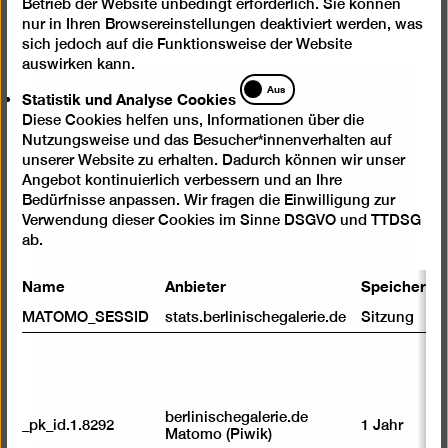
Betrieb der Website unbedingt erforderlich. Sie können
nur in Ihren Browsereinstellungen deaktiviert werden, was
sich jedoch auf die Funktionsweise der Website
auswirken kann.
Statistik
Aus
Wir benötigen Ihre
Statistik und Analyse Cookies
und
Diese Cookies helfen uns, Informationen über die
Analyse
Zustimmung, um Videos von
Nutzungsweise und das Besucher*innenverhalten auf
Cookies
unserer Website zu erhalten. Dadurch können wir unser
YouTube zu laden
Angebot kontinuierlich verbessern und an Ihre
Bedürfnisse anpassen. Wir fragen die Einwilligung zur
Verwendung dieser Cookies im Sinne DSGVO und TTDSG
Wir verwenden einen Service von YouTube,
ab.
um Videos einzubetten. Wenn Sie den Inhalt
mit Ihrem Auswahl-Klick anzeigen lassen,
Name
Anbieter
Speicherda
stimmen Sie damit zu, dass dabei
MATOMO_SESSID
stats.berlinischegalerie.de
Sitzung
personenbezogene Daten an Drittanbieter
übermittelt werden können. Sie können Ihre
Auswahl jederzeit rückgängig machen. Mehr
Informationen dazu finden Sie in unserer
Datenschutzerklärung
.
berlinischegalerie.de
_pk_id.1.8292
1 Jahr
Matomo (Piwik)