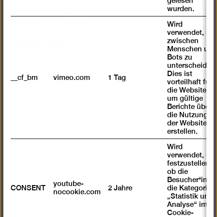
gelesen
wurden.
Freier Eintritt bis 18 Jahre
Freier Eintritt für Geflüchtete
Wird
verwendet, um
Tickets kaufen
zwischen
Menschen und
Bots zu
Ticketkooperation Jüdisches Museum Berlin:
unterscheiden.
Ermäßigter Eintritt gegen Vorlage eines Tickets des
Dies ist
__cf_bm
vimeo.com
1 Tag
vorteilhaft für
Jüdischen Museums. Dieses Angebot gilt auch
die Website,
umgekehrt.
um gültige
Berichte über
mit
mit
mit
die Nutzung
eingeschränkter
eingeschränkter
eingeschränkter
der Website zu
erstellen.
Mobilität
Mobilität
Mobilität
(P)
(WC)
Berlinische Galerie
Wird
verwendet, um
Landesmuseum für Moderne Kunst, Fotografie und
festzustellen ,
Architektur
ob die
Besucher*in
Stiftung Öffentlichen Rechts
youtube-
CONSENT
2 Jahre
die Kategorie
nocookie.com
„Statistik und
Alte Jakobstraße 124 – 128
Analyse“ im
10969 Berlin
Cookie-