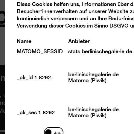
llowrib_RAL10
Diese Cookies helfen uns, Informationen über 
Analyse
Besucher*innenverhalten auf unserer Website z
Cookies
kontinuierlich verbessern und an Ihre Bedürfnis
Verwendung dieser Cookies im Sinne DSGVO 
Name
Anbieter
MATOMO_SESSID
stats.berlinischegalerie.de
mmung, um Videos von Vimeo zu
berlinischegalerie.de
_pk_id.1.8292
Matomo (Piwik)
 um Videos einzubetten. Wenn Sie den Inhalt mit
nenbezogene Daten an Drittanbieter übermittelt
berlinischegalerie.de
ehr Informationen dazu finden Sie in unserer
Da
_pk_ses.1.8292
Matomo (Piwik)
Marketing
Aus