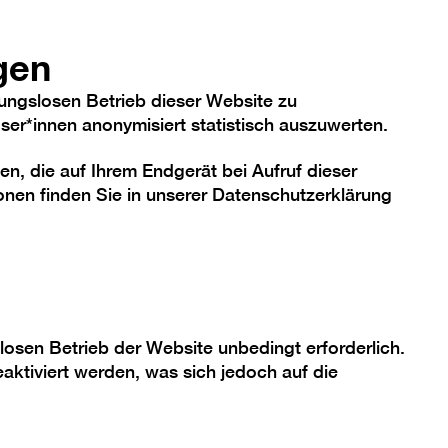
hriftgröße
Kontrast
De
En
Heute
gen
ungslosen Betrieb dieser Website zu
er*innen anonymisiert statistisch auszuwerten.
en, die auf Ihrem Endgerät bei Aufruf dieser
me
Sammlung
Berlinische Galerie
nen finden Sie in unserer
Datenschutzerklärung
ber „Mngrv
losen Betrieb der Website unbedingt erforderlich.
aktiviert werden, was sich jedoch auf die