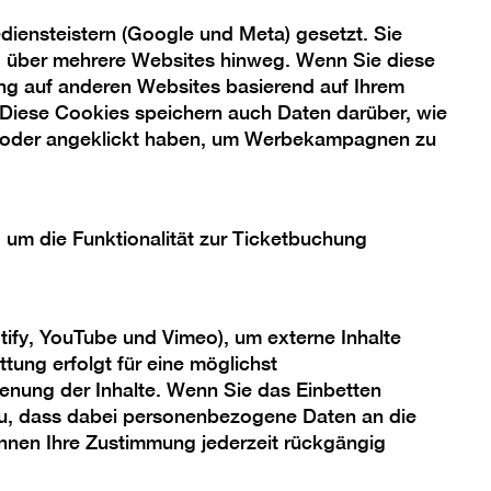
iensteistern (Google und Meta) gesetzt. Sie
ng über mehrere Websites hinweg. Wenn Sie diese
ng auf anderen Websites basierend auf Ihrem
 Diese Cookies speichern auch Daten darüber, wie
 oder angeklickt haben, um Werbekampagnen zu
Nach
oben
, um die Funktionalität zur Ticketbuchung
scrollen
Berlinische Galerie
Landesmuseum für Moderne Kunst,
tify, YouTube und Vimeo), um externe Inhalte
Fotografie und Architektur
tung erfolgt für eine möglichst
Stiftung Öffentlichen Rechts
enung der Inhalte. Wenn Sie das Einbetten
Alte Jakobstraße 124 – 128
 zu, dass dabei personenbezogene Daten an die
10969 Berlin
önnen Ihre Zustimmung jederzeit rückgängig
bg@berlinischegalerie.de