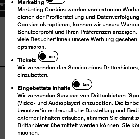
Marketing
er laden
Marketing Cookies werden von externen Werbed
dienen der Profilerstellung und Datenverfolgu
Cookies akzeptieren, können wir unsere Werbu
Benutzerprofil und Ihren Präferenzen anzeigen.
viele Besucher*innen unsere Werbung gesehen
optimieren.
Tickets
Aus
Tickets
Wir verwenden den Service eines Drittanbieters
einzubetten.
Öffnungszeiten
Eingebettete
Aus
Eingebettete Inhalte
Inhalte
Mi – Mo 10 – 18 Uhr
Wir verwenden Services von Drittanbietern (Spo
(Video- und Audioplayer) einzubetten. Die Einbet
Dienstags geschlossen
benutzer*innenfreundliche Darstellung und Bedi
Eintritt
externer Inhalten erlauben, stimmen Sie damit
Drittanbieter übermittelt werden können. Sie k
Tageskarte 12 €
machen.
Ermäßigt 7 €