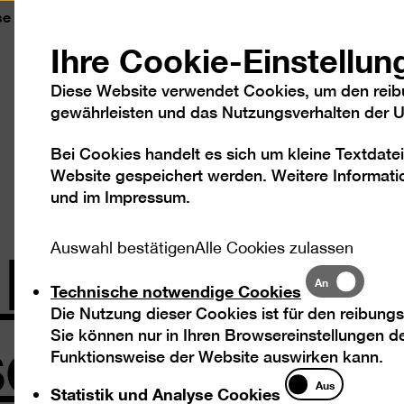
se
Kontakt
Leichte Sprache
DGS
Sc
Ihre Cookie-Einstellun
Diese Website verwendet Cookies, um den reib
gewährleisten und das Nutzungsverhalten der Us
Bei Cookies handelt es sich um kleine Textdatei
Besuch
Ausstellungen
Program
Website gespeichert werden. Weitere Informatio
und im
Impressum
.
 Kriemann ü
Auswahl bestätigen
Alle Cookies zulassen
Technische
An
Technische notwendige Cookies
notwendige
sday
Die Nutzung dieser Cookies ist für den reibungs
Cookies
Sie können nur in Ihren Browsereinstellungen de
Funktionsweise der Website auswirken kann.
Statistik
Aus
Statistik und Analyse Cookies
und