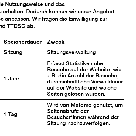
20), 2020“
die Nutzungsweise und das
u erhalten. Dadurch können wir unser Angebot
se anpassen. Wir fragen die Einwilligung zur
und TTDSG ab.
Speicherdauer
Zweck
Sitzung
Sitzungsverwaltung
Erfasst Statistiken über
Besuche auf der Website, wie
 laden
z.B. die Anzahl der Besuche,
1 Jahr
durchschnittliche Verweildauer
auf der Website und welche
Seiten gelesen wurden.
 Ihrem Auswahl-Klick anzeigen lassen,
 werden können. Sie können Ihre
Wird von Matomo genutzt, um
Seitenabrufe der
tenschutzerklärung
.
1 Tag
Besucher*innen während der
Sitzung nachzuverfolgen.