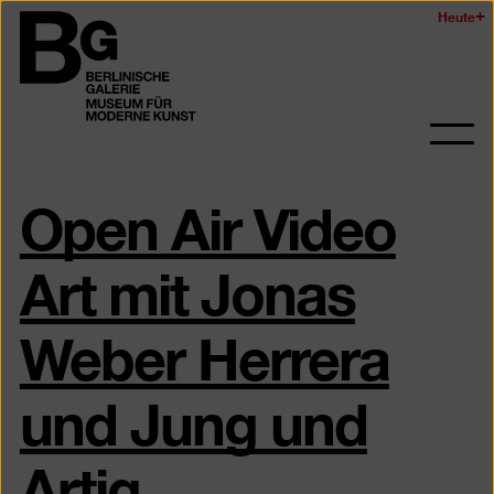
Zum
Heute
Logo
Seiteninhalt
der
springen
Berlinischen
Galerie
Navi
auf-
Open Air Video
und
zukl
Art mit Jonas
Weber Herrera
und Jung und
Artig