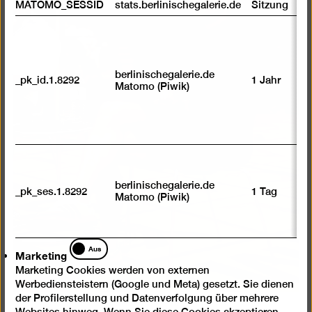
MATOMO_SESSID
stats.berlinischegalerie.de
Sitzung
berlinischegalerie.de
_pk_id.1.8292
1 Jahr
Matomo (Piwik)
berlinischegalerie.de
_pk_ses.1.8292
1 Tag
Matomo (Piwik)
Marketing
Aus
Marketing
Marketing Cookies werden von externen
Werbediensteistern (Google und Meta) gesetzt. Sie dienen
der Profilerstellung und Datenverfolgung über mehrere
Websites hinweg. Wenn Sie diese Cookies akzeptieren,