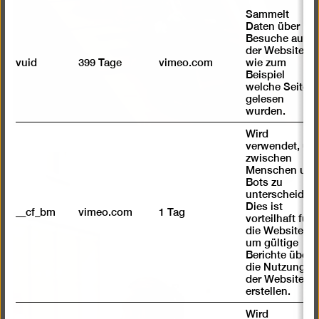
Sammelt
Daten über
Besuche auf
der Website,
vuid
399 Tage
vimeo.com
wie zum
Beispiel
welche Seiten
gelesen
wurden.
Wird
verwendet, um
zwischen
Menschen und
Bild
Bots zu
in
unterscheiden.
Dies ist
einer
__cf_bm
vimeo.com
1 Tag
vorteilhaft für
Lightb
die Website,
öffnen
um gültige
Berichte über
die Nutzung
der Website zu
erstellen.
Wird