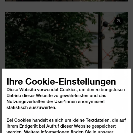
Bild
in
einer
Lightb
öffnen
Ihre Cookie-Einstellungen
Diese Website verwendet Cookies, um den reibungslosen
Betrieb dieser Website zu gewährleisten und das
Nutzungsverhalten der User*innen anonymisiert
statistisch auszuwerten.
Bei Cookies handelt es sich um kleine Textdateien, die auf
Ihrem Endgerät bei Aufruf dieser Website gespeichert
werden. Weitere Informationen finden Sie in unserer