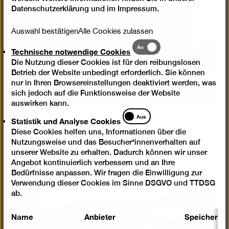
Datenschutzerklärung
und im
Impressum
.
Auswahl bestätigen
Alle Cookies zulassen
Technische
An
Technische notwendige Cookies
notwendige
Die Nutzung dieser Cookies ist für den reibungslosen
Cookies
Betrieb der Website unbedingt erforderlich. Sie können
nur in Ihren Browsereinstellungen deaktiviert werden, was
sich jedoch auf die Funktionsweise der Website
auswirken kann.
Statistik
Aus
Statistik und Analyse Cookies
und
Diese Cookies helfen uns, Informationen über die
Analyse
Nutzungsweise und das Besucher*innenverhalten auf
Cookies
Bild
unserer Website zu erhalten. Dadurch können wir unser
in
Angebot kontinuierlich verbessern und an Ihre
einer
Bedürfnisse anpassen. Wir fragen die Einwilligung zur
Lightb
Verwendung dieser Cookies im Sinne DSGVO und TTDSG
öffnen
ab.
Name
Anbieter
Speicherda