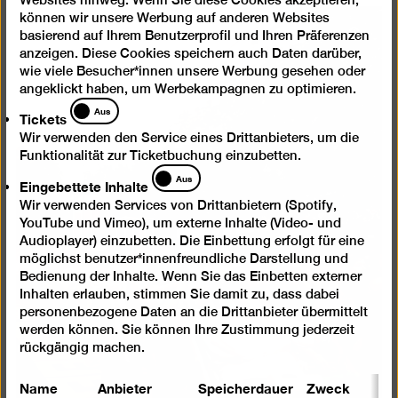
können wir unsere Werbung auf anderen Websites
basierend auf Ihrem Benutzerprofil und Ihren Präferenzen
Bild
anzeigen. Diese Cookies speichern auch Daten darüber,
in
wie viele Besucher*innen unsere Werbung gesehen oder
einer
angeklickt haben, um Werbekampagnen zu optimieren.
Lightb
Tickets
Aus
Tickets
öffnen
Wir verwenden den Service eines Drittanbieters, um die
Funktionalität zur Ticketbuchung einzubetten.
Eingebettete
Aus
Eingebettete Inhalte
Inhalte
Wir verwenden Services von Drittanbietern (Spotify,
YouTube und Vimeo), um externe Inhalte (Video- und
Audioplayer) einzubetten. Die Einbettung erfolgt für eine
möglichst benutzer*innenfreundliche Darstellung und
Bedienung der Inhalte. Wenn Sie das Einbetten externer
Inhalten erlauben, stimmen Sie damit zu, dass dabei
personenbezogene Daten an die Drittanbieter übermittelt
werden können. Sie können Ihre Zustimmung jederzeit
rückgängig machen.
Name
Anbieter
Speicherdauer
Zweck