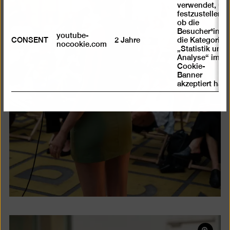
verwendet, um
festzustellen ,
ob die
Besucher*in
youtube-
CONSENT
2 Jahre
die Kategorie
nocookie.com
„Statistik und
Analyse“ im
Cookie-
Banner
akzeptiert hat