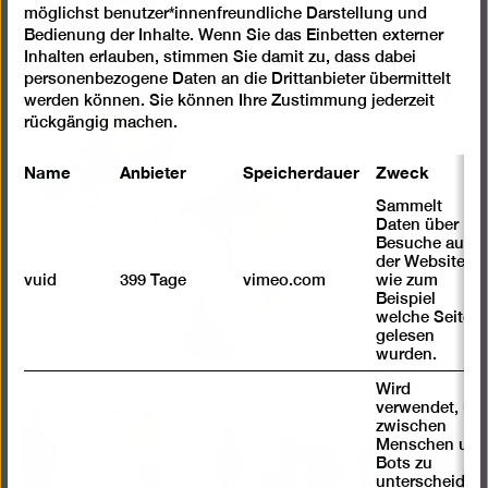
möglichst benutzer*innenfreundliche Darstellung und
Bedienung der Inhalte. Wenn Sie das Einbetten externer
Inhalten erlauben, stimmen Sie damit zu, dass dabei
personenbezogene Daten an die Drittanbieter übermittelt
Bild
werden können. Sie können Ihre Zustimmung jederzeit
rückgängig machen.
in
einer
Name
Anbieter
Speicherdauer
Zweck
Lightb
öffnen
Sammelt
Daten über
Besuche auf
der Website,
vuid
399 Tage
vimeo.com
wie zum
Beispiel
welche Seiten
gelesen
wurden.
Wird
verwendet, um
zwischen
Bild
Menschen und
in
Bots zu
unterscheiden.