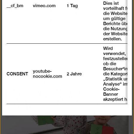
einer
Dies ist
__cf_bm
vimeo.com
1 Tag
Lightb
vorteilhaft für
öffnen
die Website,
um gültige
Berichte über
die Nutzung
der Website zu
erstellen.
Wird
verwendet, um
festzustellen ,
ob die
Besucher*in
youtube-
CONSENT
2 Jahre
die Kategorie
nocookie.com
Bild
„Statistik und
Analyse“ im
in
Cookie-
einer
Banner
akzeptiert hat
Lightb
öffnen