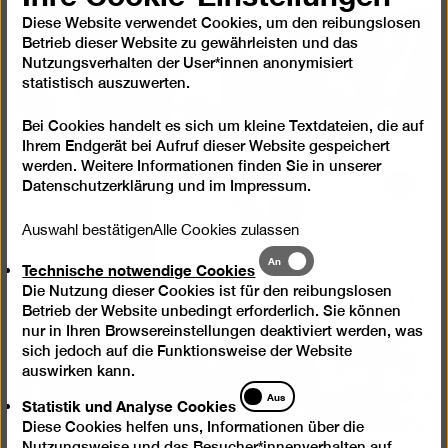
Diese Website verwendet Cookies, um den reibungslosen
Betrieb dieser Website zu gewährleisten und das
Nutzungsverhalten der User*innen anonymisiert
statistisch auszuwerten.
Bei Cookies handelt es sich um kleine Textdateien, die auf
Ihrem Endgerät bei Aufruf dieser Website gespeichert
werden. Weitere Informationen finden Sie in unserer
Datenschutzerklärung
und im
Impressum
.
Bild
in
Auswahl bestätigen
Alle Cookies zulassen
einer
Technische
Lightb
An
Technische notwendige Cookies
notwendige
öffnen
Die Nutzung dieser Cookies ist für den reibungslosen
Cookies
Betrieb der Website unbedingt erforderlich. Sie können
nur in Ihren Browsereinstellungen deaktiviert werden, was
sich jedoch auf die Funktionsweise der Website
auswirken kann.
Statistik
Aus
Statistik und Analyse Cookies
und
Diese Cookies helfen uns, Informationen über die
Analyse
Nutzungsweise und das Besucher*innenverhalten auf