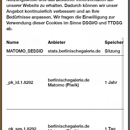
Cookies
unserer Website zu erhalten. Dadurch können wir unser
Angebot kontinuierlich verbessern und an Ihre
Bild
Bedürfnisse anpassen. Wir fragen die Einwilligung zur
in
Verwendung dieser Cookies im Sinne DSGVO und TTDSG
einer
ab.
Lightb
Name
Anbieter
Speicherda
öffnen
MATOMO_SESSID
stats.berlinischegalerie.de
Sitzung
berlinischegalerie.de
_pk_id.1.8292
1 Jahr
Matomo (Piwik)
Bild
in
einer
Lightb
berlinischegalerie.de
_pk_ses.1.8292
1 Tag