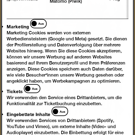
Matomo (Piwik)
öffnen
Marketing
Aus
Marketing
Marketing Cookies werden von externen
Werbediensteistern (Google und Meta) gesetzt. Sie dienen
der Profilerstellung und Datenverfolgung über mehrere
Websites hinweg. Wenn Sie diese Cookies akzeptieren,
können wir unsere Werbung auf anderen Websites
basierend auf Ihrem Benutzerprofil und Ihren Präferenzen
Bild
anzeigen. Diese Cookies speichern auch Daten darüber,
wie viele Besucher*innen unsere Werbung gesehen oder
in
angeklickt haben, um Werbekampagnen zu optimieren.
einer
Tickets
Aus
Lightb
Tickets
öffnen
Wir verwenden den Service eines Drittanbieters, um die
Funktionalität zur Ticketbuchung einzubetten.
Eingebettete
Aus
Eingebettete Inhalte
Inhalte
Wir verwenden Services von Drittanbietern (Spotify,
YouTube und Vimeo), um externe Inhalte (Video- und
Audioplayer) einzubetten. Die Einbettung erfolgt für eine