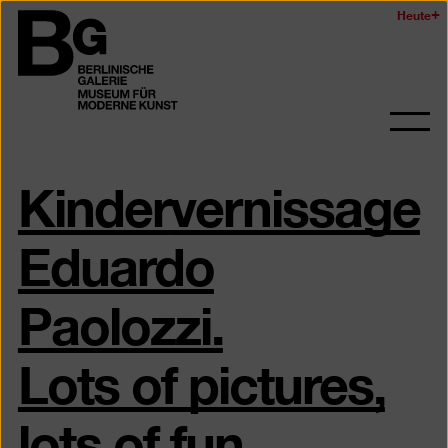
Zum
Heute
Logo
Seiteninhalt
der
springen
Berlinischen
Galerie
Navi
auf-
Kinder
vernissage
und
zukl
Eduardo
Paolozzi.
Lots of pictures,
lots of fun