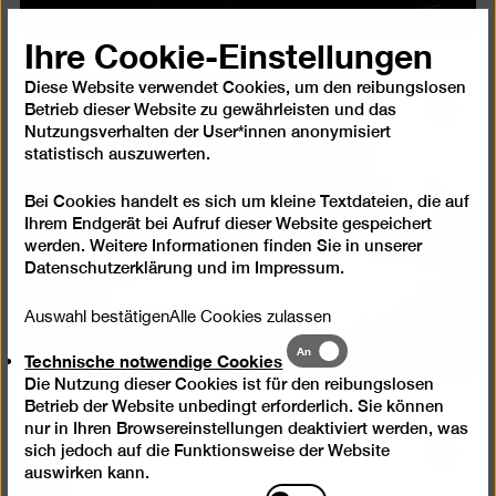
Ihre Cookie-Einstellungen
Diese Website verwendet Cookies, um den reibungslosen
Betrieb dieser Website zu gewährleisten und das
Bild
Nutzungsverhalten der User*innen anonymisiert
in
statistisch auszuwerten.
einer
Lightb
Bei Cookies handelt es sich um kleine Textdateien, die auf
öffnen
Ihrem Endgerät bei Aufruf dieser Website gespeichert
werden. Weitere Informationen finden Sie in unserer
Datenschutzerklärung
und im
Impressum
.
Auswahl bestätigen
Alle Cookies zulassen
Technische
An
Technische notwendige Cookies
notwendige
Die Nutzung dieser Cookies ist für den reibungslosen
Cookies
Betrieb der Website unbedingt erforderlich. Sie können
nur in Ihren Browsereinstellungen deaktiviert werden, was
sich jedoch auf die Funktionsweise der Website
Bild
auswirken kann.
in
Statistik