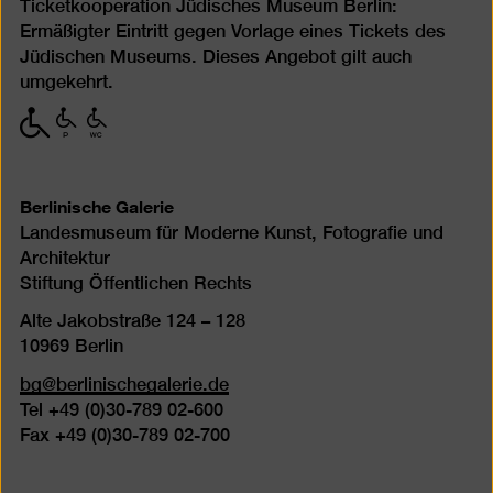
Ticketkooperation Jüdisches Museum Berlin:
Ermäßigter Eintritt gegen Vorlage eines Tickets des
Jüdischen Museums. Dieses Angebot gilt auch
umgekehrt.
mit
mit
mit
eingeschränkter
eingeschränkter
eingeschränkter
Mobilität
Mobilität
Mobilität
(P)
(WC)
Berlinische Galerie
Landesmuseum für Moderne Kunst, Fotografie und
Architektur
Stiftung Öffentlichen Rechts
Alte Jakobstraße 124 – 128
10969 Berlin
bg@berlinischegalerie.de
Tel +49 (0)30-789 02-600
Fax +49 (0)30-789 02-700