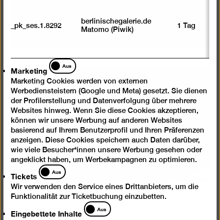
berlinischegalerie.de
_pk_ses.1.8292
1 Tag
Matomo (Piwik)
Marketing
Aus
Marketing
Marketing Cookies werden von externen
Bild
Werbediensteistern (Google und Meta) gesetzt. Sie dienen
in
der Profilerstellung und Datenverfolgung über mehrere
einer
Websites hinweg. Wenn Sie diese Cookies akzeptieren,
Lightb
können wir unsere Werbung auf anderen Websites
öffnen
basierend auf Ihrem Benutzerprofil und Ihren Präferenzen
anzeigen. Diese Cookies speichern auch Daten darüber,
wie viele Besucher*innen unsere Werbung gesehen oder
angeklickt haben, um Werbekampagnen zu optimieren.
Tickets
Aus
Tickets
Wir verwenden den Service eines Drittanbieters, um die
Funktionalität zur Ticketbuchung einzubetten.
Eingebettete
Aus
Eingebettete Inhalte
Inhalte