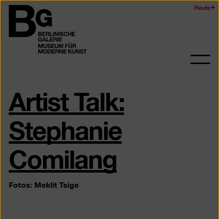
Zum
Heute
Logo
Seiteninhalt
der
springen
Berlinischen
Galerie
Navi
auf-
Artist Talk:
und
zukl
Stephanie
Comilang
Fotos: Meklit Tsige