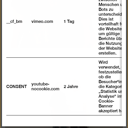
Menschen und
Bots zu
unterscheiden.
Dies ist
__cf_bm
vimeo.com
1 Tag
vorteilhaft für
die Website,
um gültige
Berichte über
die Nutzung
der Website zu
erstellen.
Wird
verwendet, um
Bild
festzustellen ,
in
ob die
einer
Besucher*in
youtube-
CONSENT
2 Jahre
die Kategorie
Lightb
nocookie.com
„Statistik und
öffnen
Analyse“ im
Cookie-
Banner
akzeptiert hat