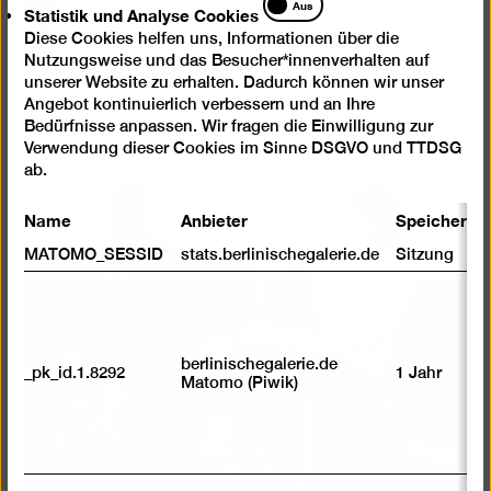
Aus
Statistik und Analyse Cookies
einer
und
Lightb
Diese Cookies helfen uns, Informationen über die
Analyse
Nutzungsweise und das Besucher*innenverhalten auf
öffnen
Cookies
unserer Website zu erhalten. Dadurch können wir unser
Angebot kontinuierlich verbessern und an Ihre
Bedürfnisse anpassen. Wir fragen die Einwilligung zur
Verwendung dieser Cookies im Sinne DSGVO und TTDSG
ab.
Name
Anbieter
Speicherda
MATOMO_SESSID
stats.berlinischegalerie.de
Sitzung
berlinischegalerie.de
_pk_id.1.8292
1 Jahr
Matomo (Piwik)