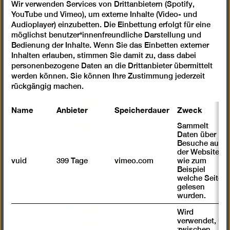
Wir verwenden Services von Drittanbietern (Spotify,
YouTube und Vimeo), um externe Inhalte (Video- und
Bild
Audioplayer) einzubetten. Die Einbettung erfolgt für eine
in
möglichst benutzer*innenfreundliche Darstellung und
einer
Bedienung der Inhalte. Wenn Sie das Einbetten externer
Lightb
Inhalten erlauben, stimmen Sie damit zu, dass dabei
öffnen
personenbezogene Daten an die Drittanbieter übermittelt
werden können. Sie können Ihre Zustimmung jederzeit
rückgängig machen.
Name
Anbieter
Speicherdauer
Zweck
Sammelt
Daten über
Besuche auf
der Website,
vuid
399 Tage
vimeo.com
wie zum
Beispiel
welche Seiten
gelesen
wurden.
Wird
verwendet, um
zwischen