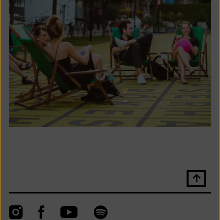
Nach
oben
scrolle
Instagram
Facebook
Spotify
YouTube