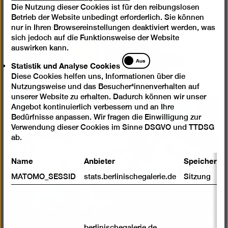
Die Nutzung dieser Cookies ist für den reibungslosen
Cookies
Betrieb der Website unbedingt erforderlich. Sie können
nur in Ihren Browsereinstellungen deaktiviert werden, was
sich jedoch auf die Funktionsweise der Website
auswirken kann.
Statistik
Aus
Statistik und Analyse Cookies
und
Diese Cookies helfen uns, Informationen über die
Analyse
Nutzungsweise und das Besucher*innenverhalten auf
Cookies
unserer Website zu erhalten. Dadurch können wir unser
Angebot kontinuierlich verbessern und an Ihre
Bild
Bedürfnisse anpassen. Wir fragen die Einwilligung zur
in
Verwendung dieser Cookies im Sinne DSGVO und TTDSG
ab.
einer
Lightb
Name
Anbieter
Speicherda
öffnen
MATOMO_SESSID
stats.berlinischegalerie.de
Sitzung
berlinischegalerie.de