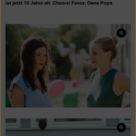
ist jetzt 10 Jahre alt. Cheers! Fotos: Oana Popa
Bild
in
einer
Lightb
öffnen
Bild