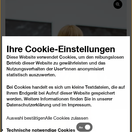
Bild
in
einer
Lightb
öffnen
Ihre Cookie-Einstellungen
Diese Website verwendet Cookies, um den reibungslosen
Betrieb dieser Website zu gewährleisten und das
Nutzungsverhalten der User*innen anonymisiert
statistisch auszuwerten.
Bei Cookies handelt es sich um kleine Textdateien, die auf
Ihrem Endgerät bei Aufruf dieser Website gespeichert
werden. Weitere Informationen finden Sie in unserer
Datenschutzerklärung
und im
Impressum
.
Auswahl bestätigen
Alle Cookies zulassen
Technische
An
Technische notwendige Cookies
notwendige