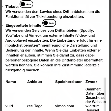
einer
Tickets
Aus
Lightb
Tickets
öffnen
Wir verwenden den Service eines Drittanbieters, um die
Funktionalität zur Ticketbuchung einzubetten.
Eingebettete
Aus
Eingebettete Inhalte
Inhalte
Wir verwenden Services von Drittanbietern (Spotify,
YouTube und Vimeo), um externe Inhalte (Video- und
Audioplayer) einzubetten. Die Einbettung erfolgt für eine
möglichst benutzer*innenfreundliche Darstellung und
Bedienung der Inhalte. Wenn Sie das Einbetten externer
Inhalten erlauben, stimmen Sie damit zu, dass dabei
personenbezogene Daten an die Drittanbieter übermittelt
werden können. Sie können Ihre Zustimmung jederzeit
rückgängig machen.
Name
Anbieter
Speicherdauer
Zweck
Sammelt
Daten über
Besuche auf
der Website,
vuid
399 Tage
vimeo.com
wie zum
Beispiel