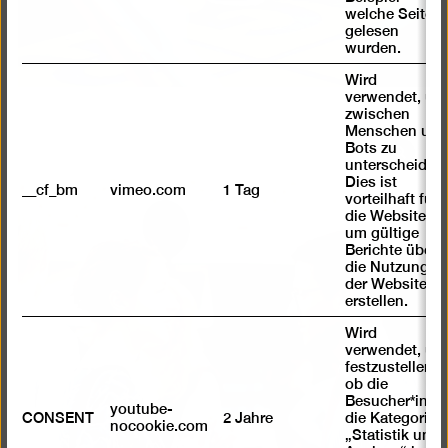
welche Seiten
gelesen
wurden.
Wird
verwendet, um
zwischen
Menschen und
Bots zu
Bild
unterscheiden.
in
Dies ist
__cf_bm
vimeo.com
1 Tag
vorteilhaft für
einer
die Website,
Lightb
um gültige
öffnen
Berichte über
die Nutzung
der Website zu
erstellen.
Wird
verwendet, um
festzustellen ,
ob die
Besucher*in
youtube-
CONSENT
2 Jahre
die Kategorie
nocookie.com
„Statistik und