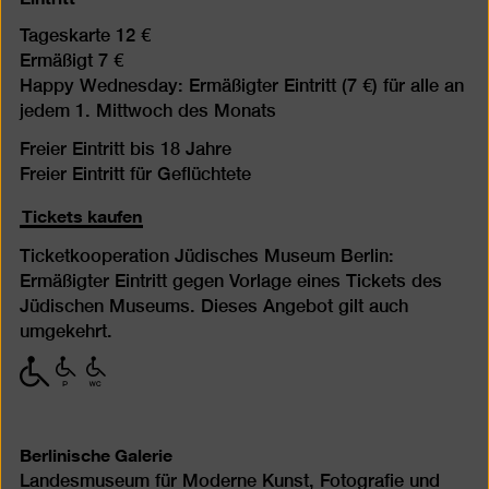
Tageskarte 12 €
Ermäßigt 7 €
Happy Wednesday: Ermäßigter Eintritt (7 €) für alle an
jedem 1. Mittwoch des Monats
Freier Eintritt bis 18 Jahre
Freier Eintritt für Geflüchtete
Tickets kaufen
Ticketkooperation Jüdisches Museum Berlin:
Ermäßigter Eintritt gegen Vorlage eines Tickets des
Jüdischen Museums. Dieses Angebot gilt auch
umgekehrt.
mit
mit
mit
eingeschränkter
eingeschränkter
eingeschränkter
Mobilität
Mobilität
Mobilität
(P)
(WC)
Berlinische Galerie
Landesmuseum für Moderne Kunst, Fotografie und