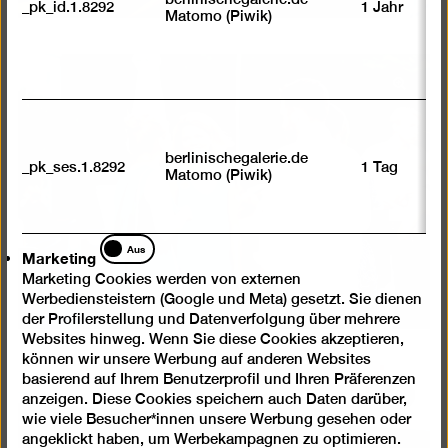
_pk_id.1.8292
1 Jahr
Matomo (Piwik)
Bild
in
einer
Lightb
berlinischegalerie.de
_pk_ses.1.8292
1 Tag
Matomo (Piwik)
öffnen
Marketing
Aus
Marketing
Marketing Cookies werden von externen
Werbediensteistern (Google und Meta) gesetzt. Sie dienen
der Profilerstellung und Datenverfolgung über mehrere
Websites hinweg. Wenn Sie diese Cookies akzeptieren,
können wir unsere Werbung auf anderen Websites
basierend auf Ihrem Benutzerprofil und Ihren Präferenzen
anzeigen. Diese Cookies speichern auch Daten darüber,
Bild
wie viele Besucher*innen unsere Werbung gesehen oder
in
angeklickt haben, um Werbekampagnen zu optimieren.