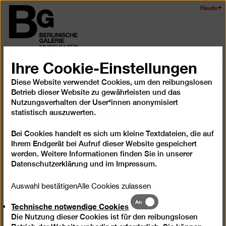
Zum
Heute
Logo
Seiteninhalt
der
springen
Berlinischen
Galerie
Ihre Cookie-Einstellungen
Navi
auf-
Diese Website verwendet Cookies, um den reibungslosen
Manifesto
Rückblick
und
Betrieb dieser Website zu gewährleisten und das
zukl
Nutzungsverhalten der User*innen anonymisiert
statistisch auszuwerten.
Collage
Bei Cookies handelt es sich um kleine Textdateien, die auf
Ihrem Endgerät bei Aufruf dieser Website gespeichert
werden. Weitere Informationen finden Sie in unserer
23.5.12
–
17.9.12
Datenschutzerklärung
und im
Impressum
.
Die About Change, Collection zu
Auswahl bestätigen
Alle Cookies zulassen
Gast in der Berlinischen Galerie
Technische
An
Technische notwendige Cookies
notwendige
Die Collage wurde im frühen 20. Jahrhundert in
Die Nutzung dieser Cookies ist für den reibungslosen
Cookies