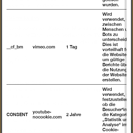
wurden.
Freier Eintritt für Geflüchtete
Wird
Tickets kaufen
verwendet, um
zwischen
Ticketkooperation Jüdisches Museum Berlin:
Menschen und
Bots zu
Ermäßigter Eintritt gegen Vorlage eines Tickets des
unterscheiden.
Jüdischen Museums. Dieses Angebot gilt auch
Dies ist
__cf_bm
vimeo.com
1 Tag
umgekehrt.
vorteilhaft für
die Website,
mit
mit
mit
um gültige
Berichte über
eingeschränkter
eingeschränkter
eingeschränkter
die Nutzung
Mobilität
Mobilität
Mobilität
der Website zu
(P)
(WC)
erstellen.
Berlinische Galerie
Wird
Landesmuseum für Moderne Kunst, Fotografie und
verwendet, um
Architektur
festzustellen ,
Stiftung Öffentlichen Rechts
ob die
Besucher*in
youtube-
Alte Jakobstraße 124 – 128
CONSENT
2 Jahre
die Kategorie
nocookie.com
„Statistik und
10969 Berlin
Analyse“ im
Cookie-
bg@berlinischegalerie.de