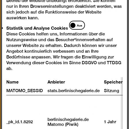
die Moderne eingeführt und hat mit DADA in
Betrieb der Website unbedingt erforderlich. Sie können
nur in Ihren Browsereinstellungen deaktiviert werden, was
den 1920er Jahren eine besondere, Berlinische,
sich jedoch auf die Funktionsweise der Website
Ausprägung erfahren.
auswirken kann.
Statistik
Aus
Statistik und Analyse Cookies
und
Diese Cookies helfen uns, Informationen über die
Analyse
Nutzungsweise und das Besucher*innenverhalten auf
Cookies
In der zeitgenössischen Kunst beobachten wir seit
unserer Website zu erhalten. Dadurch können wir unser
einiger Zeit, wie Künstler die Collagetechnik aufs
Angebot kontinuierlich verbessern und an Ihre
Neue verwenden, um ihrer jeweiligen Wahrnehmung
Bedürfnisse anpassen. Wir fragen die Einwilligung zur
von Realität den adäquaten Ausdruck zu verleihen.
Verwendung dieser Cookies im Sinne DSGVO und TTDSG
Dies geschieht sowohl in der klassischen Art und
ab.
Weise des Klebens, Übermalens und Verfremdens
Name
Anbieter
Speicherda
vorgefundener Bilder, als auch mit Hilfe neuer,
computergestützter Medien.
MATOMO_SESSID
stats.berlinischegalerie.de
Sitzung
Die About Change, Collection hat diese Form
künstlerischer Wirklichkeitsaneignung in den
Mittelpunkt ihrer Sammlung gestellt. Anlässlich der
berlinischegalerie.de
Publikation Manifesto Collage: Collage in den Künsten
_pk_id.1.8292
1 Jahr
Matomo (Piwik)
und Wissenschaften, zeigt die Berlinische Galerie