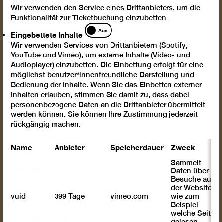
Wir verwenden den Service eines Drittanbieters, um die
Impressum
Funktionalität zur Ticketbuchung einzubetten.
Digitale Barrierefreiheit
Eingebettete
Aus
Eingebettete Inhalte
Inhalte
Datenschutz
Wir verwenden Services von Drittanbietern (Spotify,
YouTube und Vimeo), um externe Inhalte (Video- und
Jobs
Audioplayer) einzubetten. Die Einbettung erfolgt für eine
Cookie-Einstellungen
möglichst benutzer*innenfreundliche Darstellung und
Bedienung der Inhalte. Wenn Sie das Einbetten externer
Inhalten erlauben, stimmen Sie damit zu, dass dabei
Öffnungszeiten
personenbezogene Daten an die Drittanbieter übermittelt
werden können. Sie können Ihre Zustimmung jederzeit
Mi – Mo 10 – 18 Uhr
rückgängig machen.
Dienstags geschlossen
Name
Anbieter
Speicherdauer
Zweck
Eintritt
Sammelt
Tageskarte 12 €
Daten über
Besuche auf
Ermäßigt 7 €
der Website,
Happy Wednesday: Ermäßigter Eintritt (7 €) für alle an
vuid
399 Tage
vimeo.com
wie zum
jedem 1. Mittwoch des Monats
Beispiel
welche Seiten
Freier Eintritt bis 18 Jahre
gelesen