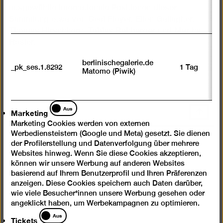
ausgewählte internationale Positionen dieser
Sammlung etwa von Ceal Floyer, Ellen Gallagher,
Thomas Hirschhorn, Tobias Rehberger und Martha
Rosler.
berlinischegalerie.de
_pk_ses.1.8292
1 Tag
Matomo (Piwik)
Marketing
Aus
Nach
Marketing
oben
Marketing Cookies werden von externen
scrolle
Werbediensteistern (Google und Meta) gesetzt. Sie dienen
der Profilerstellung und Datenverfolgung über mehrere
Instagram
Facebook
Spotify
YouTube
Websites hinweg. Wenn Sie diese Cookies akzeptieren,
können wir unsere Werbung auf anderen Websites
Presse
basierend auf Ihrem Benutzerprofil und Ihren Präferenzen
anzeigen. Diese Cookies speichern auch Daten darüber,
Newsletter
wie viele Besucher*innen unsere Werbung gesehen oder
Fragen & Antworten
angeklickt haben, um Werbekampagnen zu optimieren.
Tickets
Aus
Kontakt
Tickets