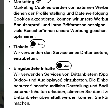
Marketing
Marketing Cookies werden von externen Werbed
dienen der Profilerstellung und Datenverfolgu
Cookies akzeptieren, können wir unsere Werbu
Benutzerprofil und Ihren Präferenzen anzeigen.
viele Besucher*innen unsere Werbung gesehen
optimieren.
Tickets
Aus
Tickets
Wir verwenden den Service eines Drittanbieters
einzubetten.
Eingebettete
Aus
Eingebettete Inhalte
Inhalte
Wir verwenden Services von Drittanbietern (Spo
(Video- und Audioplayer) einzubetten. Die Einbet
benutzer*innenfreundliche Darstellung und Bedi
externer Inhalten erlauben, stimmen Sie damit
Drittanbieter übermittelt werden können. Sie k
machen.