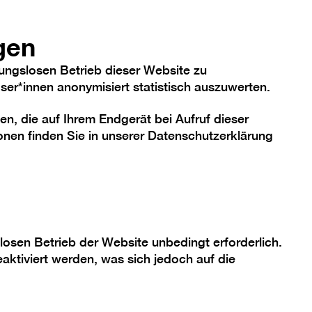
anzeigen/verbergen
hriftgröße
Kontrast
De
En
Heute
gen
ungslosen Betrieb dieser Website zu
er*innen anonymisiert statistisch auszuwerten.
en, die auf Ihrem Endgerät bei Aufruf dieser
me
Sammlung
Berlinische Galerie
nen finden Sie in unserer
Datenschutzerklärung
nd
losen Betrieb der Website unbedingt erforderlich.
aktiviert werden, was sich jedoch auf die