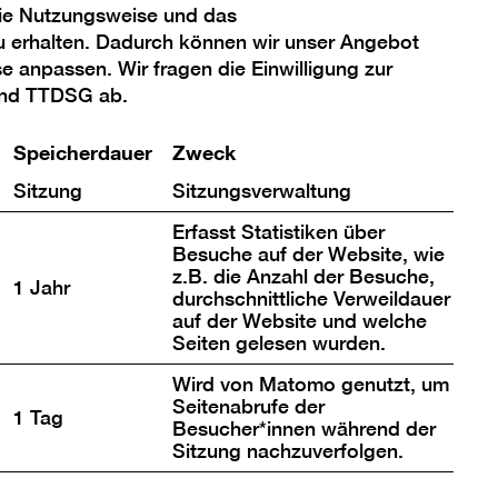
ngen
die Nutzungsweise und das
u erhalten. Dadurch können wir unser Angebot
se anpassen. Wir fragen die Einwilligung zur
und TTDSG ab.
pannende und
Speicherdauer
Zweck
der Berlinischen
Sitzung
Sitzungsverwaltung
Erfasst Statistiken über
Marie Panckow
Besuche auf der Website, wie
z.B. die Anzahl der Besuche,
Jeanne Mammen & Julie Wolfthorn
1 Jahr
durchschnittliche Verweildauer
auf der Website und welche
Hannah Höch
Seiten gelesen wurden.
Großbauvorhaben der NS-Zeit
Wird von Matomo genutzt, um
Seitenabrufe der
1 Tag
nossin Architekt, Kollegin Architekt
Besucher*innen während der
Sitzung nachzuverfolgen.
Cornelia Schleime & Gülden Artun