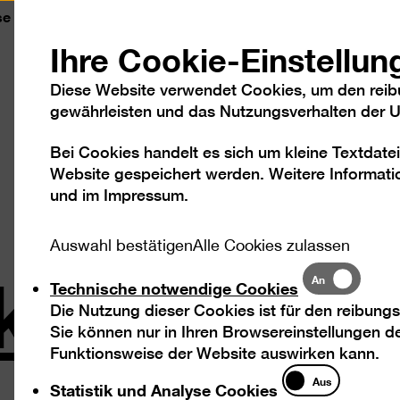
se
Kontakt
Leichte Sprache
DGS
Sc
Ihre Cookie-Einstellun
Diese Website verwendet Cookies, um den reib
gewährleisten und das Nutzungsverhalten der Us
Bei Cookies handelt es sich um kleine Textdatei
Besuch
Ausstellungen
Program
Website gespeichert werden. Weitere Informatio
und im
Impressum
.
kungen u
Auswahl bestätigen
Alle Cookies zulassen
Technische
An
Technische notwendige Cookies
notwendige
Die Nutzung dieser Cookies ist für den reibungs
Cookies
Sie können nur in Ihren Browsereinstellungen de
Funktionsweise der Website auswirken kann.
Statistik
Aus
Statistik und Analyse Cookies
und