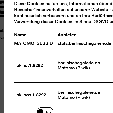
entdecku
Diese Cookies helfen uns, Informationen über 
Analyse
Besucher*innenverhalten auf unserer Website z
Cookies
kontinuierlich verbessern und an Ihre Bedürfnis
Verwendung dieser Cookies im Sinne DSGVO 
biläums ergänzen wir die Dauerausstellung: S
Name
Anbieter
hlen dabei, wie die Arbeiten in die Sammlung 
MATOMO_SESSID
stats.berlinischegalerie.de
berlinischegalerie.de
_pk_id.1.8292
Matomo (Piwik)
berlinischegalerie.de
_pk_ses.1.8292
Ge
Matomo (Piwik)
Marketing
Aus