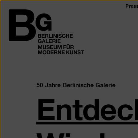
Zum
Pres
Seiteninhalt
Logo
springen
der
Berlinischen
Galerie
Entdec
50 Jahre Berlinische Galerie