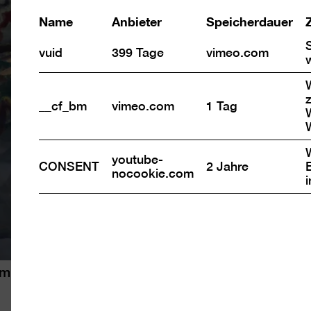
Name
Anbieter
Speicherdauer
vuid
399 Tage
vimeo.com
z
__cf_bm
vimeo.com
1 Tag
youtube-
CONSENT
2 Jahre
nocookie.com
um 1913