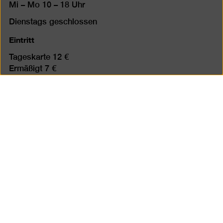
Mi – Mo 10 – 18 Uhr
Dienstags geschlossen
Eintritt
Tageskarte 12 €
Ermäßigt 7 €
Happy Wednesday: Ermäßigter Eintritt (7 €) für alle an
jedem 1. Mittwoch des Monats
Freier Eintritt bis 18 Jahre
Freier Eintritt für Geflüchtete
Tickets kaufen
Ticketkooperation Jüdisches Museum Berlin:
Ermäßigter Eintritt gegen Vorlage eines Tickets des
Jüdischen Museums. Dieses Angebot gilt auch
umgekehrt.
mit
mit
mit
eingeschränkter
eingeschränkter
eingeschränkter