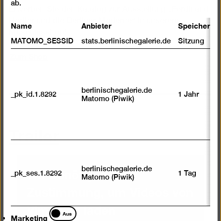
ab.
Erwerben Sie den Katalog zur Ausstellung „Ferdinand
Hodler und die Berliner Moderne“ in unserem
Name
Anbieter
Speicherda
Museumsshop!
MATOMO_SESSID
stats.berlinischegalerie.de
Sitzung
Zum Shop
berlinischegalerie.de
_pk_id.1.8292
1 Jahr
Matomo (Piwik)
Trailer
Wir benötigen Ihre
berlinischegalerie.de
_pk_ses.1.8292
1 Tag
Matomo (Piwik)
Zustimmung, um Videos von
Vimeo zu laden
Marketing
Aus
Marketing