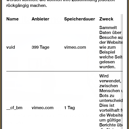
rückgängig machen.
Digitale Angebote
Name
Anbieter
Speicherdauer
Zweck
Sammelt
Daten über
Besuche auf
der Website,
vuid
399 Tage
vimeo.com
wie zum
Beispiel
welche Seiten
gelesen
wurden.
Wird
verwendet, um
zwischen
Menschen und
Bots zu
unterscheiden.
Virtueller Rundgang
Dies ist
__cf_bm
vimeo.com
1 Tag
vorteilhaft für
die Website,
Mit Stefanie Heckmann, Thomas Köhler und Janina
um gültige
Nentwig
Berichte über