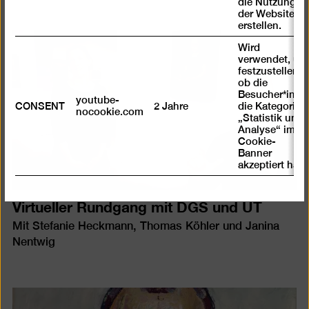
die Nutzung
der Website zu
erstellen.
Wird
verwendet, um
festzustellen ,
ob die
Besucher*in
youtube-
CONSENT
2 Jahre
die Kategorie
nocookie.com
„Statistik und
Analyse“ im
Cookie-
Banner
akzeptiert hat
Virtueller Rundgang mit DGS und UT
Mit Stefanie Heckmann, Thomas Köhler und Janina
Nentwig