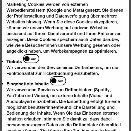
Marketing Cookies werden von externen
Wir verwenden einen Service von Vimeo, um
Werbediensteistern (Google und Meta) gesetzt. Sie dienen
Videos einzubetten. Wenn Sie den Inhalt mit
der Profilerstellung und Datenverfolgung über mehrere
Websites hinweg. Wenn Sie diese Cookies akzeptieren,
Ihrem Auswahl-Klick anzeigen lassen,
können wir unsere Werbung auf anderen Websites
stimmen Sie damit zu, dass dabei
basierend auf Ihrem Benutzerprofil und Ihren Präferenzen
personenbezogene Daten an Drittanbieter
anzeigen. Diese Cookies speichern auch Daten darüber,
übermittelt werden können. Sie können Ihre
wie viele Besucher*innen unsere Werbung gesehen oder
Auswahl jederzeit rückgängig machen. Mehr
angeklickt haben, um Werbekampagnen zu optimieren.
Informationen dazu finden Sie in unserer
Tickets
Aus
Tickets
Datenschutzerklärung
.
Wir verwenden den Service eines Drittanbieters, um die
Funktionalität zur Ticketbuchung einzubetten.
Eingebettete
Aus
Eingebettete Inhalte
Inhalt einmal anzeigen
Inhalte
Wir verwenden Services von Drittanbietern (Spotify,
Inhalte immer laden
YouTube und Vimeo), um externe Inhalte (Video- und
Audioplayer) einzubetten. Die Einbettung erfolgt für eine
möglichst benutzer*innenfreundliche Darstellung und
Bedienung der Inhalte. Wenn Sie das Einbetten externer
Inhalten erlauben, stimmen Sie damit zu, dass dabei
personenbezogene Daten an die Drittanbieter übermittelt
werden können. Sie können Ihre Zustimmung jederzeit