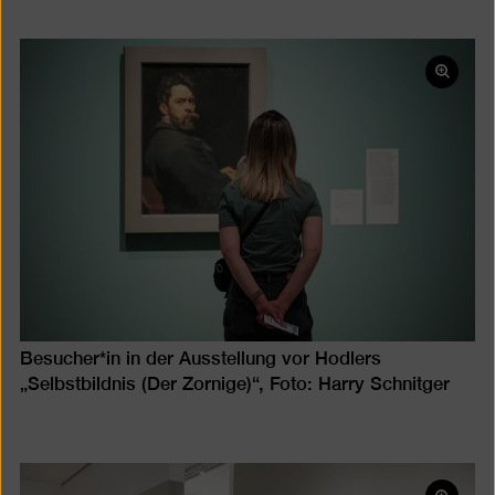
Bild
in
einer
Lightb
öffnen
Besucher*in in der Ausstellung vor Hodlers
„Selbstbildnis (Der Zornige)“, Foto: Harry Schnitger