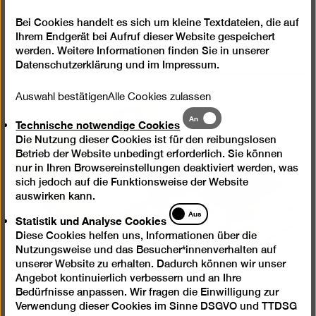
#FerdinandHodlerBG
Bei Cookies handelt es sich um kleine Textdateien, die auf
Ihrem Endgerät bei Aufruf dieser Website gespeichert
werden. Weitere Informationen finden Sie in unserer
Datenschutzerklärung
und im
Impressum
.
Auswahl bestätigen
Alle Cookies zulassen
Technische
An
Technische notwendige Cookies
notwendige
Die Nutzung dieser Cookies ist für den reibungslosen
Cookies
Betrieb der Website unbedingt erforderlich. Sie können
nur in Ihren Browsereinstellungen deaktiviert werden, was
sich jedoch auf die Funktionsweise der Website
auswirken kann.
Statistik
Aus
Statistik und Analyse Cookies
und
Diese Cookies helfen uns, Informationen über die
Analyse
Nutzungsweise und das Besucher*innenverhalten auf
Cookies
unserer Website zu erhalten. Dadurch können wir unser
Angebot kontinuierlich verbessern und an Ihre
Bedürfnisse anpassen. Wir fragen die Einwilligung zur
Katalog zur Ausstellung
Verwendung dieser Cookies im Sinne DSGVO und TTDSG