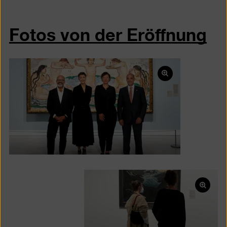
Fotos von der Eröffnung
Bild
in
einer
Lightbox
öffnen
Bild
in
einer
Lightb