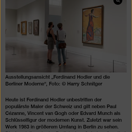
Bild
in
einer
Lightb
öffnen
Ausstellungsansicht „Ferdinand Hodler und die
Berliner Moderne“, Foto: © Harry Schnitger
Heute ist Ferdinand Hodler unbestritten der
populärste Maler der Schweiz und gilt neben Paul
Cézanne, Vincent van Gogh oder Edvard Munch als
Schlüsselfigur der modernen Kunst. Zuletzt war sein
Werk 1983 in größerem Umfang in Berlin zu sehen.