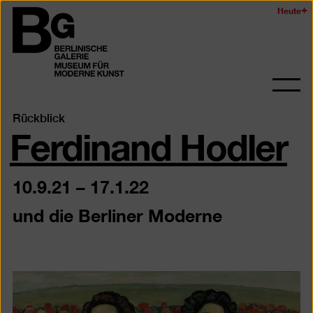
Zum
Heute
Logo
Seiteninhalt
der
springen
Berlinischen
Galerie
Navi
auf-
Ferdinand Hodler
Rückblick
und
zukl
10.9.21
–
17.1.22
und die Berliner Moderne