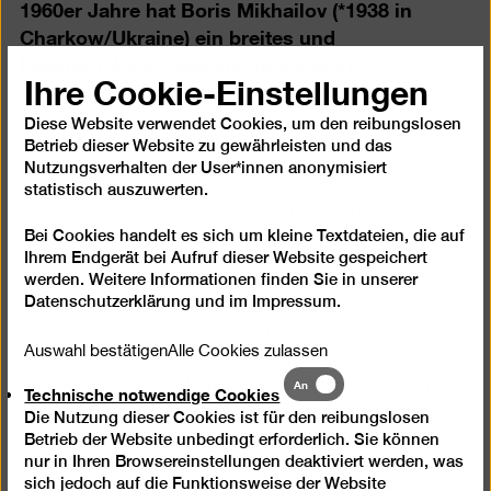
1960er Jahre hat Boris Mikhailov (*1938 in
Charkow/Ukraine) ein breites und
beeindruckend vielschichtiges Werk
Ihre Cookie-Einstellungen
geschaffen.
Diese Website verwendet Cookies, um den reibungslosen
Betrieb dieser Website zu gewährleisten und das
Nutzungsverhalten der User*innen anonymisiert
Virtuos hat er in den Jahren verschiedenste
statistisch auszuwerten.
Möglichkeiten des Mediums ausgeschöpft und ein
ebenso schonungsloses wie humorvoll-ironisches
Bei Cookies handelt es sich um kleine Textdateien, die auf
Ihrem Endgerät bei Aufruf dieser Website gespeichert
Bild seiner unmittelbaren Umgebung gezeichnet.
werden. Weitere Informationen finden Sie in unserer
Seine immer neue Auseinandersetzung mit
Datenschutzerklärung
und im
Impressum
.
fotografischen Techniken sowie die Arbeit mit
verschiedensten Kameras und Stilmitteln, aber auch
Auswahl bestätigen
Alle Cookies zulassen
das Changieren zwischen konzeptuellen Arbeiten und
Technische
An
dokumentarischen Herangehensweisen machen ihn zu
Technische notwendige Cookies
notwendige
einem der interessantesten Künstler der Gegenwart.
Die Nutzung dieser Cookies ist für den reibungslosen
Cookies
Betrieb der Website unbedingt erforderlich. Sie können
Die Ausstellung ist als Werkschau konzipiert und
nur in Ihren Browsereinstellungen deaktiviert werden, was
sich jedoch auf die Funktionsweise der Website
vereint eine Auswahl von Arbeiten, die ebenso die