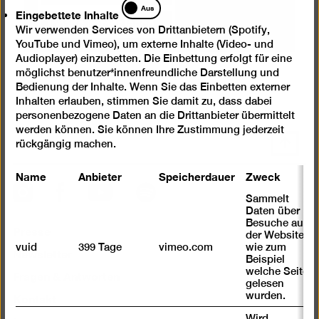
Eingebettete
Aus
Eingebettete Inhalte
Inhalte
Inhalte immer laden
Wir verwenden Services von Drittanbietern (Spotify,
YouTube und Vimeo), um externe Inhalte (Video- und
Audioplayer) einzubetten. Die Einbettung erfolgt für eine
möglichst benutzer*innenfreundliche Darstellung und
Bedienung der Inhalte. Wenn Sie das Einbetten externer
Inhalten erlauben, stimmen Sie damit zu, dass dabei
personenbezogene Daten an die Drittanbieter übermittelt
werden können. Sie können Ihre Zustimmung jederzeit
Nach
rückgängig machen.
oben
Name
Anbieter
Speicherdauer
Zweck
scrolle
Instagram
Facebook
Spotify
YouTube
Sammelt
Daten über
Besuche auf
Presse
der Website,
vuid
399 Tage
vimeo.com
wie zum
Newsletter
Beispiel
welche Seiten
Fragen & Antworten
gelesen
Kontakt
wurden.
Wird