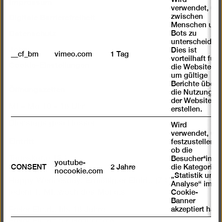
Impressum
verwendet, um
Digitale Barrierefreiheit
zwischen
Menschen und
Datenschutz
Bots zu
unterscheiden.
Jobs
Dies ist
__cf_bm
vimeo.com
1 Tag
vorteilhaft für
Cookie-Einstellungen
die Website,
um gültige
Berichte über
Öffnungszeiten
die Nutzung
der Website zu
Mi – Mo 10 – 18 Uhr
erstellen.
Dienstags geschlossen
Wird
verwendet, um
Eintritt
festzustellen ,
ob die
Tageskarte 12 €
Besucher*in
youtube-
CONSENT
2 Jahre
die Kategorie
Ermäßigt 7 €
nocookie.com
„Statistik und
Happy Wednesday: Ermäßigter Eintritt (7 €) für alle an
Analyse“ im
Cookie-
jedem 1. Mittwoch des Monats
Banner
akzeptiert hat
Freier Eintritt bis 18 Jahre
Freier Eintritt für Geflüchtete