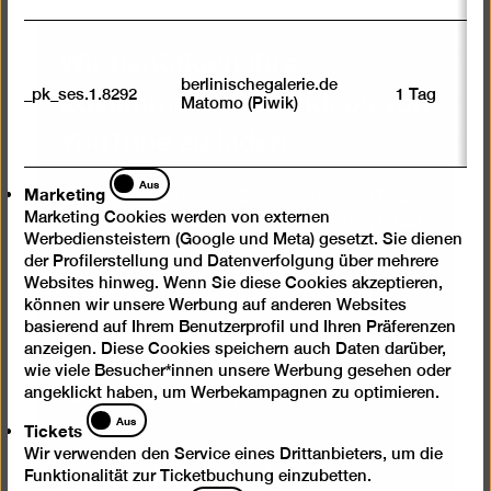
Wir benötigen Ihre
berlinischegalerie.de
Zustimmung, um Videos von
_pk_ses.1.8292
1 Tag
Matomo (Piwik)
YouTube zu laden
Marketing
Aus
Marketing
Wir verwenden einen Service von YouTube,
Marketing Cookies werden von externen
um Videos einzubetten. Wenn Sie den Inhalt
Werbediensteistern (Google und Meta) gesetzt. Sie dienen
mit Ihrem Auswahl-Klick anzeigen lassen,
der Profilerstellung und Datenverfolgung über mehrere
stimmen Sie damit zu, dass dabei
Websites hinweg. Wenn Sie diese Cookies akzeptieren,
personenbezogene Daten an Drittanbieter
können wir unsere Werbung auf anderen Websites
übermittelt werden können. Sie können Ihre
basierend auf Ihrem Benutzerprofil und Ihren Präferenzen
Auswahl jederzeit rückgängig machen. Mehr
anzeigen. Diese Cookies speichern auch Daten darüber,
wie viele Besucher*innen unsere Werbung gesehen oder
Informationen dazu finden Sie in unserer
angeklickt haben, um Werbekampagnen zu optimieren.
Datenschutzerklärung
.
Tickets
Aus
Tickets
Wir verwenden den Service eines Drittanbieters, um die
Inhalt einmal anzeigen
Funktionalität zur Ticketbuchung einzubetten.