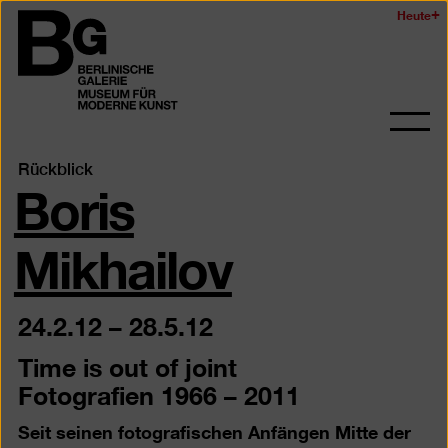
Zum
Heute
Logo
Seiteninhalt
der
springen
Berlinischen
Galerie
Navi
auf-
Boris
Rückblick
und
zukl
Mikhailov
24.2.12
–
28.5.12
Time is out of joint
Fotografien 1966 – 2011
Seit seinen fotografischen Anfängen Mitte der