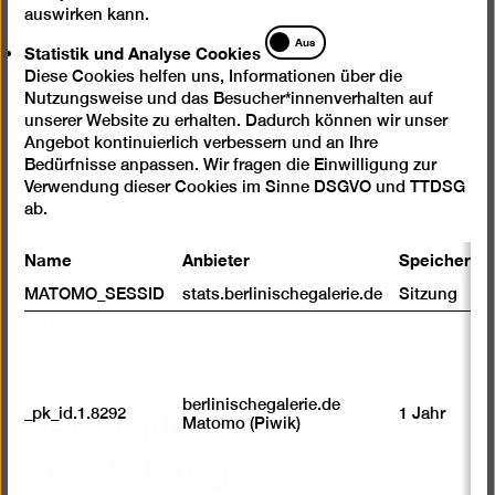
auswirken kann.
experimentellen Bilder früherer Jahre wie die zuletzt in
Statistik
Aus
Berlin entstandenen Werke umfasst. Es ist die bisher
Statistik und Analyse Cookies
und
erste umfassende Ausstellung des Künstlers in
Diese Cookies helfen uns, Informationen über die
Analyse
Deutschland.
Nutzungsweise und das Besucher*innenverhalten auf
Cookies
unserer Website zu erhalten. Dadurch können wir unser
Angebot kontinuierlich verbessern und an Ihre
Katalog und Ausstellung werden realisiert mit
Bedürfnisse anpassen. Wir fragen die Einwilligung zur
Unterstützung des Fördervereins Berlinische Galerie
Verwendung dieser Cookies im Sinne DSGVO und TTDSG
e.V.
ab.
Für die Ausstellungsarchitektur konnte wieder der
Name
Anbieter
Speicherda
Architekt David Saik gewonnen werden, der schon im
MATOMO_SESSID
stats.berlinischegalerie.de
Sitzung
Obergeschoss die ständige Sammlung der
Berlinischen Galerie räumlich neu geordnet hat.
Der Trailer zur
berlinischegalerie.de
_pk_id.1.8292
1 Jahr
Matomo (Piwik)
Ausstellung