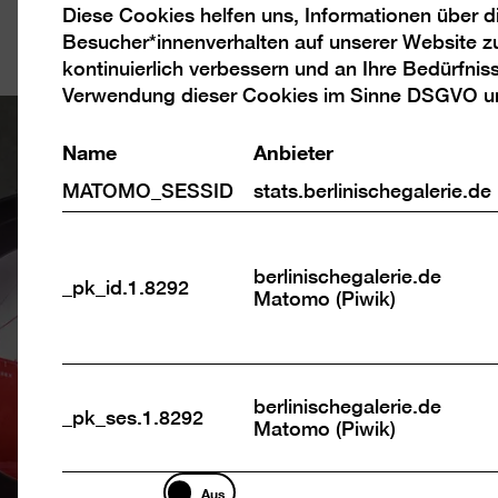
Diese Cookies helfen uns, Informationen über 
Analyse
Besucher*innenverhalten auf unserer Website z
Cookies
kontinuierlich verbessern und an Ihre Bedürfnis
Verwendung dieser Cookies im Sinne DSGVO 
Name
Anbieter
MATOMO_SESSID
stats.berlinischegalerie.de
berlinischegalerie.de
_pk_id.1.8292
Matomo (Piwik)
berlinischegalerie.de
_pk_ses.1.8292
Matomo (Piwik)
Marketing
Aus