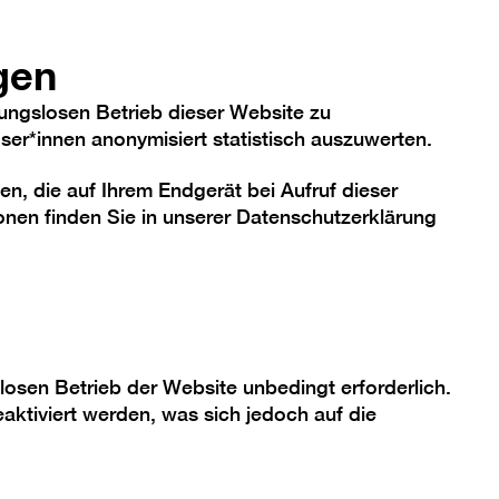
hriftgröße
Kontrast
De
En
Heute
gen
ungslosen Betrieb dieser Website zu
er*innen anonymisiert statistisch auszuwerten.
en, die auf Ihrem Endgerät bei Aufruf dieser
me
Sammlung
Berlinische Galerie
nen finden Sie in unserer
Datenschutzerklärung
 mit DGS:
losen Betrieb der Website unbedingt erforderlich.
aktiviert werden, was sich jedoch auf die