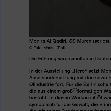
Monira Al Qadiri, SS Murex (series)
© Foto: Markus Trette
Die Führung wird simultan in Deut
In der Ausstellung „Hero“ setzt Moni
Auseinandersetzung mit den sozio-k
Ölindustrie fort. Für die Berlinische 
die aus einem großformatigen Wan
besteht. In diesen Werken ist Öl we
symbolisch für die Gewalt, die Eri
die mit seiner Gewinnung verbunden