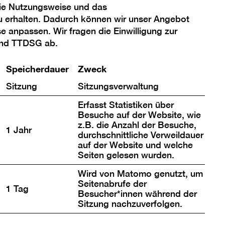
die Nutzungsweise und das
u erhalten. Dadurch können wir unser Angebot
se anpassen. Wir fragen die Einwilligung zur
und TTDSG ab.
Standort
Berlinische Galerie
Speicherdauer
Zweck
Alte Jakobstraße 124–128
Sitzung
Sitzungsverwaltung
10969 Berlin
Erfasst Statistiken über
Zielgruppe
Besuche auf der Website, wie
z.B. die Anzahl der Besuche,
Jugendliche & Erwachsene
1 Jahr
durchschnittliche Verweildauer
Menschen mit Behinderungen
auf der Website und welche
Seiten gelesen wurden.
Ticket
Wird von Matomo genutzt, um
Die Teilnahme ist im Museumseintritt
Seitenabrufe der
1 Tag
Besucher*innen während der
enthalten.
Sitzung nachzuverfolgen.
Anmeldung