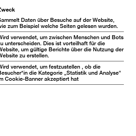
Zweck
Sammelt Daten über Besuche auf der Website,
wie zum Beispiel welche Seiten gelesen wurden.
Wird verwendet, um zwischen Menschen und Bots
u unterscheiden. Dies ist vorteilhaft für die
Nach
Website, um gültige Berichte über die Nutzung der
oben
Website zu erstellen.
scrollen
Berlinische Galerie
Wird verwendet, um festzustellen , ob die
Besucher*in die Kategorie „Statistik und Analyse“
Landesmuseum für Moderne Kunst,
im Cookie-Banner akzeptiert hat
Fotografie und Architektur
Stiftung Öffentlichen Rechts
Alte Jakobstraße 124 – 128
10969 Berlin
bg@berlinischegalerie.de
Tel +49 (0)30-789 02-600