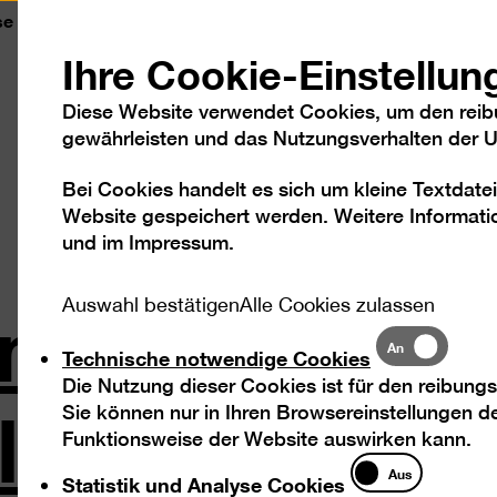
se
Kontakt
Leichte Sprache
DGS
Sc
Ihre Cookie-Einstellun
Diese Website verwendet Cookies, um den reib
gewährleisten und das Nutzungsverhalten der Us
Bei Cookies handelt es sich um kleine Textdatei
Besuch
Ausstellungen
Program
Website gespeichert werden. Weitere Informatio
und im
Impressum
.
innenführung
Auswahl bestätigen
Alle Cookies zulassen
Technische
An
Technische notwendige Cookies
notwendige
 Qadiri
Die Nutzung dieser Cookies ist für den reibungs
Cookies
Sie können nur in Ihren Browsereinstellungen de
Funktionsweise der Website auswirken kann.
Statistik
Aus
Statistik und Analyse Cookies
und