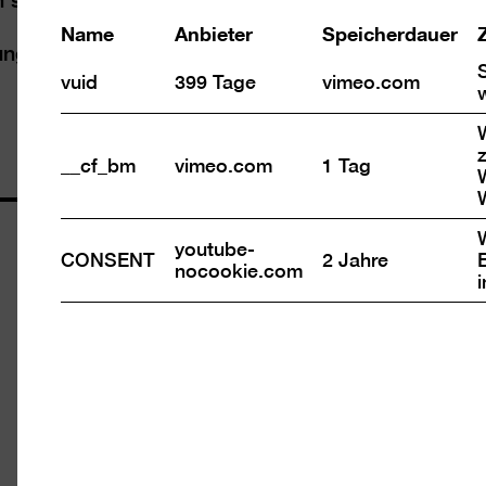
Name
Anbieter
Speicherdauer
lung
„Monira Al Qadiri. Hero“
vuid
399 Tage
vimeo.com
z
__cf_bm
vimeo.com
1 Tag
Öffnungszeiten
youtube-
CONSENT
2 Jahre
nocookie.com
Mi – Mo 10 – 18 Uhr
Dienstags geschlossen
Eintritt
Tageskarte 12 €
Ermäßigt 7 €
Happy Wednesday: Ermäßigter Eintritt (7 €)