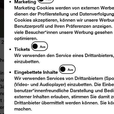
Marketing
Marketing Cookies werden von externen Werbed
dienen der Profilerstellung und Datenverfolgu
Cookies akzeptieren, können wir unsere Werbu
Benutzerprofil und Ihren Präferenzen anzeigen.
viele Besucher*innen unsere Werbung gesehen
optimieren.
, 2023
Tickets
Aus
Tickets
Wir verwenden den Service eines Drittanbieters
sche Gebärdensprache (DGS) gedolmetscht.
einzubetten.
Eingebettete
Aus
Eingebettete Inhalte
ra Al Qadiri (*1983 in Senegal) ihre langjährige
Inhalte
Wir verwenden Services von Drittanbietern (Spo
ulturellen und ökologischen Auswirkungen der
(Video- und Audioplayer) einzubetten. Die Einbet
Galerie entwickelt Al Qadiri eine Installation,
benutzer*innenfreundliche Darstellung und Bedi
dgemälde, Objekten und einer Videoarbeit
externer Inhalten erlauben, stimmen Sie damit
it mehr als eine „Ressource“. Es steht auch
Drittanbieter übermittelt werden können. Sie k
nnerungen und die persönlichen Geschichten,
machen.
 sind.