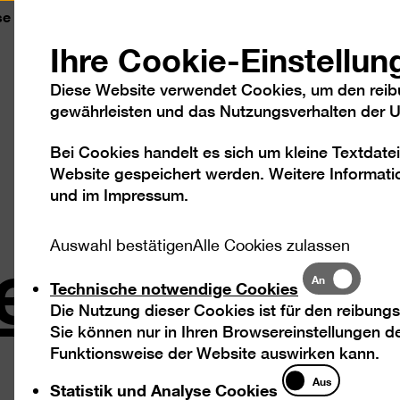
se
Kontakt
Leichte Sprache
DGS
Sc
Ihre Cookie-Einstellun
Diese Website verwendet Cookies, um den reib
gewährleisten und das Nutzungsverhalten der Us
Bei Cookies handelt es sich um kleine Textdatei
Besuch
Ausstellungen
Program
Website gespeichert werden. Weitere Informatio
und im
Impressum
.
espräch i
Auswahl bestätigen
Alle Cookies zulassen
Technische
An
Technische notwendige Cookies
notwendige
Die Nutzung dieser Cookies ist für den reibungs
Al Qadiri
Cookies
Sie können nur in Ihren Browsereinstellungen de
Funktionsweise der Website auswirken kann.
Statistik
Aus
Statistik und Analyse Cookies
und