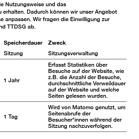
die Nutzungsweise und das
u erhalten. Dadurch können wir unser Angebot
se anpassen. Wir fragen die Einwilligung zur
und TTDSG ab.
Speicherdauer
Zweck
Standort
Sitzung
Sitzungsverwaltung
Berlinische Galerie
Alte Jakobstraße 124–128
Erfasst Statistiken über
Besuche auf der Website, wie
10969 Berlin
z.B. die Anzahl der Besuche,
1 Jahr
durchschnittliche Verweildauer
Zielgruppe
auf der Website und welche
Jugendliche & Erwachsene
Seiten gelesen wurden.
Menschen mit Behinderungen
Wird von Matomo genutzt, um
Seitenabrufe der
1 Tag
Ticket
Besucher*innen während der
Sitzung nachzuverfolgen.
Die Teilnahme an der Führung ist im
Museumseintritt enthalten.