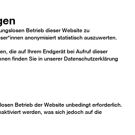
hriftgröße
Kontrast
De
En
Heute
gen
ungslosen Betrieb dieser Website zu
er*innen anonymisiert statistisch auszuwerten.
en, die auf Ihrem Endgerät bei Aufruf dieser
me
Sammlung
Berlinische Galerie
nen finden Sie in unserer
Datenschutzerklärung
n DGS:
losen Betrieb der Website unbedingt erforderlich.
aktiviert werden, was sich jedoch auf die