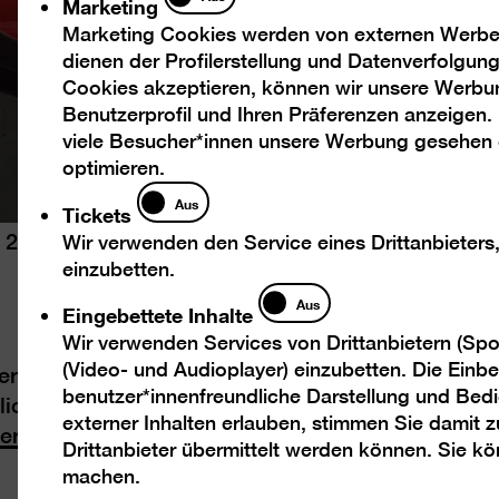
Marketing
Marketing Cookies werden von externen Werbed
dienen der Profilerstellung und Datenverfolgu
Cookies akzeptieren, können wir unsere Werbu
Benutzerprofil und Ihren Präferenzen anzeigen.
viele Besucher*innen unsere Werbung gesehen
optimieren.
Tickets
Aus
Tickets
, 2023
Wir verwenden den Service eines Drittanbieters
einzubetten.
Eingebettete
Aus
Eingebettete Inhalte
Inhalte
Wir verwenden Services von Drittanbietern (Spo
(Video- und Audioplayer) einzubetten. Die Einbet
ler und Anders Malmgren lädt zum
benutzer*innenfreundliche Darstellung und Bedi
ich in Deutscher Gebärdensprache (DGS) über
externer Inhalten erlauben, stimmen Sie damit
Hero“
ein.
Drittanbieter übermittelt werden können. Sie k
machen.