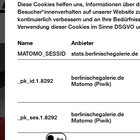
Diese Cookies helfen uns, Informationen über 
Analyse
Besucher*innenverhalten auf unserer Website z
Cookies
kontinuierlich verbessern und an Ihre Bedürfnis
Verwendung dieser Cookies im Sinne DSGVO 
Name
Anbieter
MATOMO_SESSID
stats.berlinischegalerie.de
berlinischegalerie.de
_pk_id.1.8292
Matomo (Piwik)
berlinischegalerie.de
_pk_ses.1.8292
Matomo (Piwik)
Marketing
Aus