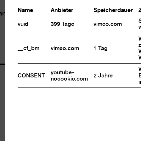
Name
Anbieter
Speicherdauer
g an Taube und gebärdensprachkompetente
vuid
399 Tage
vimeo.com
z
__cf_bm
vimeo.com
1 Tag
youtube-
Öffnungszeiten
CONSENT
2 Jahre
nocookie.com
Mi – Mo 10 – 18 Uhr
Dienstags geschlossen
Eintritt
Tageskarte 12 €
Ermäßigt 7 €