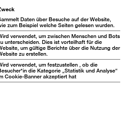
Zweck
Sammelt Daten über Besuche auf der Website,
wie zum Beispiel welche Seiten gelesen wurden.
Wird verwendet, um zwischen Menschen und Bots
u unterscheiden. Dies ist vorteilhaft für die
Website, um gültige Berichte über die Nutzung der
Nach
Website zu erstellen.
oben
Wird verwendet, um festzustellen , ob die
scrollen
Berlinische Galerie
Besucher*in die Kategorie „Statistik und Analyse“
im Cookie-Banner akzeptiert hat
Landesmuseum für Moderne Kunst,
Fotografie und Architektur
Stiftung Öffentlichen Rechts
Alte Jakobstraße 124 – 128
10969 Berlin
bg@berlinischegalerie.de