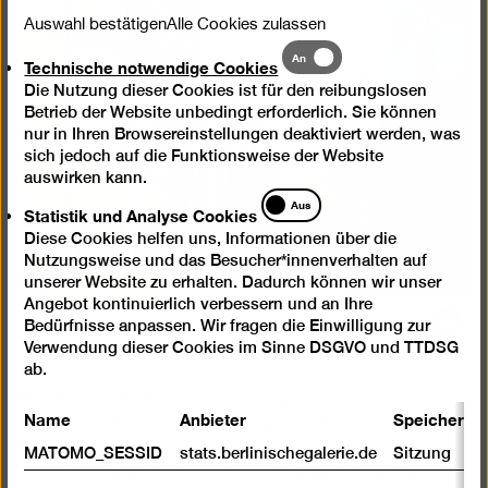
Auswahl bestätigen
Alle Cookies zulassen
Technische
An
Technische notwendige Cookies
notwendige
Die Nutzung dieser Cookies ist für den reibungslosen
Cookies
Betrieb der Website unbedingt erforderlich. Sie können
nur in Ihren Browsereinstellungen deaktiviert werden, was
sich jedoch auf die Funktionsweise der Website
auswirken kann.
Statistik
Aus
Statistik und Analyse Cookies
und
Diese Cookies helfen uns, Informationen über die
Analyse
Nutzungsweise und das Besucher*innenverhalten auf
Cookies
unserer Website zu erhalten. Dadurch können wir unser
Angebot kontinuierlich verbessern und an Ihre
© Berlinische Galerie, 2011, Foto: Ralph Hinterkeuser
Bil
Bedürfnisse anpassen. Wir fragen die Einwilligung zur
öff
Verwendung dieser Cookies im Sinne DSGVO und TTDSG
ab.
Das Archiv der Senatsverwaltung für
Name
Anbieter
Speicherda
Stadtentwicklung dokumentiert die öffentlichen
Bauwettbewerbe der ehemaligen Senatsverwaltung
MATOMO_SESSID
stats.berlinischegalerie.de
Sitzung
für Bau- und Wohnungswesen und der ehemaligen