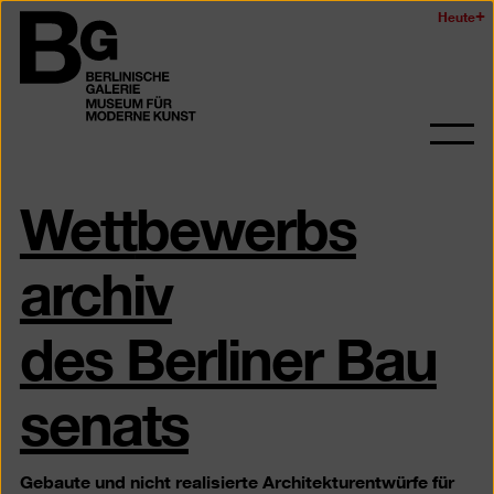
Zum
Heute
Logo
Seiteninhalt
der
springen
Berlinischen
Galerie
Navi
auf-
Wett
bewerbs
und
zukl
archiv
des Berliner Bau
senats
Gebaute und nicht realisierte Architekturentwürfe für