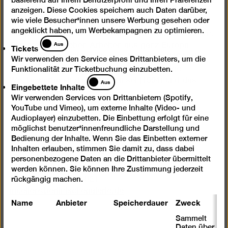
anzeigen. Diese Cookies speichern auch Daten darüber,
nach der Wiedervereinigung weltweit
wie viele Besucher*innen unsere Werbung gesehen oder
ausgeschriebenen und 1993 ausgelobten
angeklickt haben, um Werbekampagnen zu optimieren.
Hauptstadtwettbewerbs für den Spreebogen sichern.
Tickets
Aus
Darunter sind neben Arbeiten aus ganz Europa
Tickets
Vorschläge aus China, Japan, Australien, USA, der
Wir verwenden den Service eines Drittanbieters, um die
Türkei und Indien vertreten. Weitere wichtige
Funktionalität zur Ticketbuchung einzubetten.
Eingebettete
Wettbewerbe sind die Spreeinsel (1994) und das
Aus
Eingebettete Inhalte
Inhalte
Kulturforum (1998).
Wir verwenden Services von Drittanbietern (Spotify,
YouTube und Vimeo), um externe Inhalte (Video- und
Audioplayer) einzubetten. Die Einbettung erfolgt für eine
möglichst benutzer*innenfreundliche Darstellung und
Kontakt
Bedienung der Inhalte. Wenn Sie das Einbetten externer
Inhalten erlauben, stimmen Sie damit zu, dass dabei
Ursula Müller
personenbezogene Daten an die Drittanbieter übermittelt
Leiterin Architektursammlung
werden können. Sie können Ihre Zustimmung jederzeit
Tel +49 030-789 02-824
rückgängig machen.
mueller
@
berlinischegalerie.de
Name
Anbieter
Speicherdauer
Zweck
Sammelt
Daten über