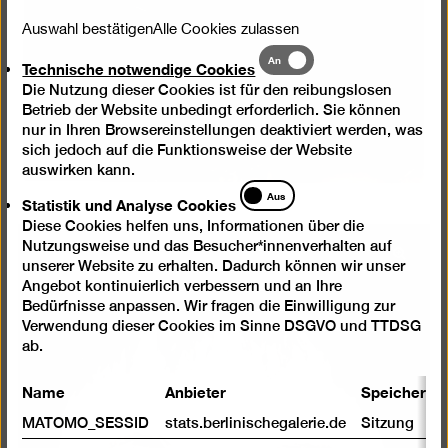
Auswahl bestätigen
Alle Cookies zulassen
Technische
An
Technische notwendige Cookies
notwendige
Die Nutzung dieser Cookies ist für den reibungslosen
Cookies
Betrieb der Website unbedingt erforderlich. Sie können
nur in Ihren Browsereinstellungen deaktiviert werden, was
sich jedoch auf die Funktionsweise der Website
auswirken kann.
Statistik
Aus
Statistik und Analyse Cookies
und
Diese Cookies helfen uns, Informationen über die
Analyse
Nutzungsweise und das Besucher*innenverhalten auf
Cookies
Bild
unserer Website zu erhalten. Dadurch können wir unser
in
Angebot kontinuierlich verbessern und an Ihre
einer
Bedürfnisse anpassen. Wir fragen die Einwilligung zur
Verwendung dieser Cookies im Sinne DSGVO und TTDSG
Lightb
ab.
öffnen
Name
Anbieter
Speicherda
MATOMO_SESSID
stats.berlinischegalerie.de
Sitzung