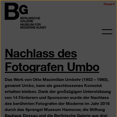
Zum
Heute
Logo
Seiteninhalt
der
springen
Berlinischen
Galerie
Navi
auf-
Nachlass des
und
zukl
Fotografen Umbo
Das Werk von Otto Maximilian Umbehr (1902 – 1980),
genannt Umbo, kann als geschlossenes Konvolut
erhalten bleiben. Dank der großzügigen Unterstützung
von 14 Förderern und Sponsoren wurde der Nachlass
des berühmten Fotografen der Moderne im Jahr 2016
durch das Sprengel Museum Hannover, die Stiftung
Bauhaus Dessau und die Berlinische Galerie aus drei