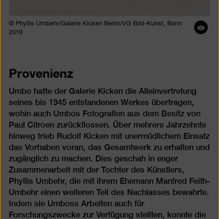
© Phyllis Umbehr/Galerie Kicken Berlin/VG Bild-Kunst, Bonn
Bil
2019
öff
Provenienz
Umbo hatte der Galerie Kicken die Alleinvertretung
seines bis 1945 entstandenen Werkes übertragen,
wohin auch Umbos Fotografien aus dem Besitz von
Paul Citroen zurückflossen. Über mehrere Jahrzehnte
hinweg trieb Rudolf Kicken mit unermüdlichem Einsatz
das Vorhaben voran, das Gesamtwerk zu erhalten und
zugänglich zu machen. Dies geschah in enger
Zusammenarbeit mit der Tochter des Künstlers,
Phyllis Umbehr, die mit ihrem Ehemann Manfred Feith-
Umbehr einen weiteren Teil des Nachlasses bewahrte.
Indem sie Umboss Arbeiten auch für
Forschungszwecke zur Verfügung stellten, konnte die