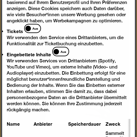
basierend auf Ihrem Benutzerprofil und Ihren Präferenzen
in
anzeigen. Diese Cookies speichern auch Daten darüber,
einer
wie viele Besucher*innen unsere Werbung gesehen oder
Lightb
angeklickt haben, um Werbekampagnen zu optimieren.
öffnen
Tickets
Aus
Tickets
Wir verwenden den Service eines Drittanbieters, um die
Funktionalität zur Ticketbuchung einzubetten.
Eingebettete
Aus
Eingebettete Inhalte
Inhalte
Wir verwenden Services von Drittanbietern (Spotify,
YouTube und Vimeo), um externe Inhalte (Video- und
Audioplayer) einzubetten. Die Einbettung erfolgt für eine
möglichst benutzer*innenfreundliche Darstellung und
Bedienung der Inhalte. Wenn Sie das Einbetten externer
Inhalten erlauben, stimmen Sie damit zu, dass dabei
personenbezogene Daten an die Drittanbieter übermittelt
werden können. Sie können Ihre Zustimmung jederzeit
rückgängig machen.
Name
Anbieter
Speicherdauer
Zweck
Sammelt