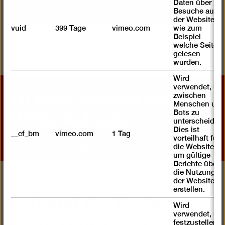
Daten über
Besuche auf
der Website,
vuid
399 Tage
vimeo.com
wie zum
Beispiel
welche Seiten
gelesen
wurden.
Wird
Zu allen Werken des
verwendet, um
zwischen
Menschen und
Umbo Ankaufs
Bots zu
unterscheiden.
Dies ist
__cf_bm
vimeo.com
1 Tag
vorteilhaft für
in unserer Sammlung Online
die Website,
um gültige
Berichte über
die Nutzung
der Website zu
erstellen.
Fotograf der Moderne
Wird
verwendet, um
festzustellen ,
Umbo steht für eine Art „Urknall“ der modernen