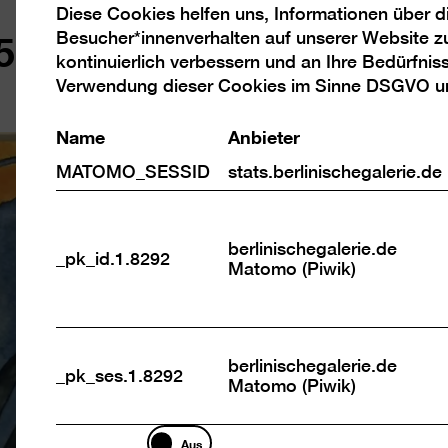
Diese Cookies helfen uns, Informationen über 
Analyse
5 – 1940)
Besucher*innenverhalten auf unserer Website z
Cookies
kontinuierlich verbessern und an Ihre Bedürfnis
Verwendung dieser Cookies im Sinne DSGVO 
Name
Anbieter
MATOMO_SESSID
stats.berlinischegalerie.de
berlinischegalerie.de
_pk_id.1.8292
Matomo (Piwik)
berlinischegalerie.de
_pk_ses.1.8292
Matomo (Piwik)
Marketing
Aus