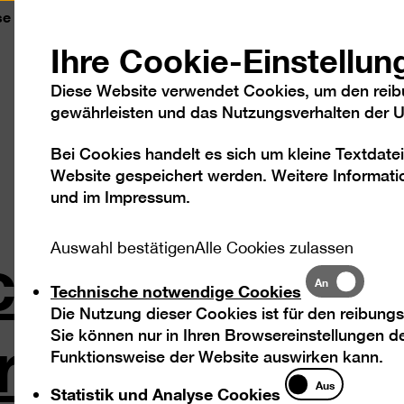
se
Kontakt
Leichte Sprache
DGS
Sc
Ihre Cookie-Einstellun
Diese Website verwendet Cookies, um den reib
gewährleisten und das Nutzungsverhalten der Us
Bei Cookies handelt es sich um kleine Textdatei
Besuch
Ausstellungen
Program
Website gespeichert werden. Weitere Informatio
und im
Impressum
.
cher Traum:
Auswahl bestätigen
Alle Cookies zulassen
Technische
An
Technische notwendige Cookies
notwendige
ell
Die Nutzung dieser Cookies ist für den reibungs
Cookies
Sie können nur in Ihren Browsereinstellungen de
Funktionsweise der Website auswirken kann.
Statistik
Aus
Statistik und Analyse Cookies
und