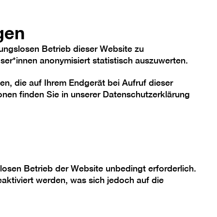
hriftgröße
Kontrast
De
En
Heute
gen
ungslosen Betrieb dieser Website zu
er*innen anonymisiert statistisch auszuwerten.
en, die auf Ihrem Endgerät bei Aufruf dieser
me
Sammlung
Berlinische Galerie
nen finden Sie in unserer
Datenschutzerklärung
losen Betrieb der Website unbedingt erforderlich.
aktiviert werden, was sich jedoch auf die