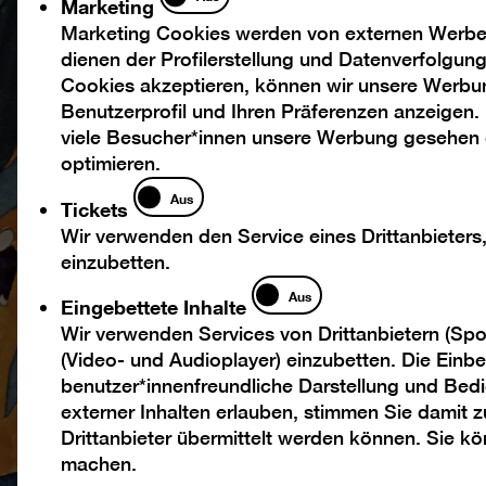
Marketing
Marketing Cookies werden von externen Werbed
dienen der Profilerstellung und Datenverfolgu
Cookies akzeptieren, können wir unsere Werbu
Benutzerprofil und Ihren Präferenzen anzeigen.
viele Besucher*innen unsere Werbung gesehen
optimieren.
Tickets
Aus
Tickets
Wir verwenden den Service eines Drittanbieters
einzubetten.
Eingebettete
Aus
Eingebettete Inhalte
Inhalte
Wir verwenden Services von Drittanbietern (Spo
(Video- und Audioplayer) einzubetten. Die Einbet
benutzer*innenfreundliche Darstellung und Bedi
externer Inhalten erlauben, stimmen Sie damit
Drittanbieter übermittelt werden können. Sie k
machen.