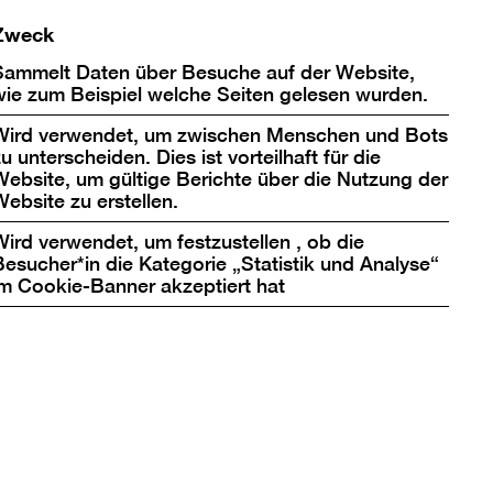
Zweck
Sammelt Daten über Besuche auf der Website,
wie zum Beispiel welche Seiten gelesen wurden.
Wird verwendet, um zwischen Menschen und Bots
u unterscheiden. Dies ist vorteilhaft für die
Website, um gültige Berichte über die Nutzung der
Website zu erstellen.
Wird verwendet, um festzustellen , ob die
Besucher*in die Kategorie „Statistik und Analyse“
im Cookie-Banner akzeptiert hat
Bild
öffn
erquert ein Kind mit
en. Beängstigend nah
es Stück Landschaft
achter*innen gerichtet.