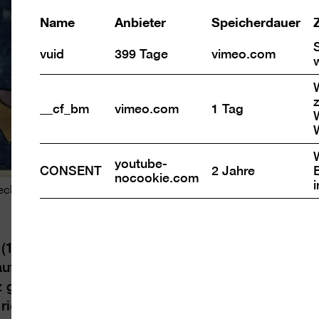
Name
Anbieter
Speicherdauer
vuid
399 Tage
vimeo.com
z
__cf_bm
vimeo.com
1 Tag
youtube-
CONSENT
2 Jahre
nocookie.com
ecker
1885 – 1940) wirkt beunruhigend. Ganz allein üb
auf eine Insel zu, auf der dunkle Bäume schwank
z gekleidete Figuren. Rechts schwebt ein weiter
riesiges Gesicht, den traurigen Blick auf die Betr