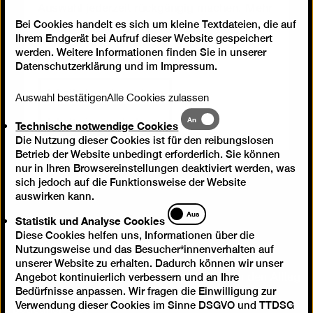
Auswahl jederzeit rückgängig machen. Mehr
Informationen dazu finden Sie in unserer
Bei Cookies handelt es sich um kleine Textdateien, die auf
Ihrem Endgerät bei Aufruf dieser Website gespeichert
Datenschutzerklärung
.
werden. Weitere Informationen finden Sie in unserer
Datenschutzerklärung
und im
Impressum
.
Inhalt einmal anzeigen
Auswahl bestätigen
Alle Cookies zulassen
Technische
Inhalte immer laden
An
Technische notwendige Cookies
notwendige
Die Nutzung dieser Cookies ist für den reibungslosen
Cookies
Betrieb der Website unbedingt erforderlich. Sie können
nur in Ihren Browsereinstellungen deaktiviert werden, was
sich jedoch auf die Funktionsweise der Website
auswirken kann.
Statistik
Aus
Statistik und Analyse Cookies
und
Stadtrundfahrt
Diese Cookies helfen uns, Informationen über die
Analyse
Nutzungsweise und das Besucher*innenverhalten auf
Cookies
unserer Website zu erhalten. Dadurch können wir unser
Angebot kontinuierlich verbessern und an Ihre
Der Film zeigt einen kurzweiligen Trip durch den Alltag
Bedürfnisse anpassen. Wir fragen die Einwilligung zur
der Beteiligten. Wie sind sie unterwegs? Wem
Verwendung dieser Cookies im Sinne DSGVO und TTDSG
begegnen sie?