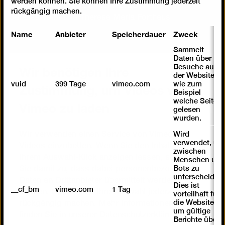
werden können. Sie können Ihre Zustimmung jederzeit
Lebenshilfe Berlin e.V. und POISON GmbH mit
rückgängig machen.
Saralisa Volm und Theresa Maria Forthaus
Name
Anbieter
Speicherdauer
Zweck
Sammelt
Daten über
Wir benötigen Ihre
Besuche auf
der Website,
Zustimmung, um Videos von
vuid
399 Tage
vimeo.com
wie zum
Beispiel
Vimeo zu laden
welche Seiten
gelesen
wurden.
Wird
Wir verwenden einen Service von Vimeo, um
verwendet, um
Videos einzubetten. Wenn Sie den Inhalt mit
zwischen
Ihrem Auswahl-Klick anzeigen lassen, stimmen
Menschen und
Bots zu
Sie damit zu, dass dabei personenbezogene
unterscheiden.
Daten an Drittanbieter übermittelt werden
Dies ist
__cf_bm
vimeo.com
1 Tag
können. Sie können Ihre Auswahl jederzeit
vorteilhaft für
die Website,
rückgängig machen. Mehr Informationen dazu
um gültige
finden Sie in unserer
Datenschutzerklärung
.
Berichte über