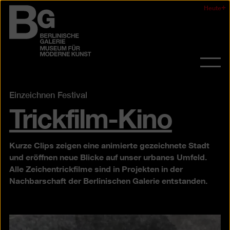
Zum
Heute
Logo
Seiteninhalt
der
springen
Berlinischen
Galerie
Navi
auf-
und
Einzeichnen Festival
Trickfilm-Kino
zukl
Kurze Clips zeigen eine animierte gezeichnete Stadt
und eröffnen neue Blicke auf unser urbanes Umfeld.
Alle Zeichentrickfilme sind in Projekten in der
Nachbarschaft der Berlinischen Galerie entstanden.