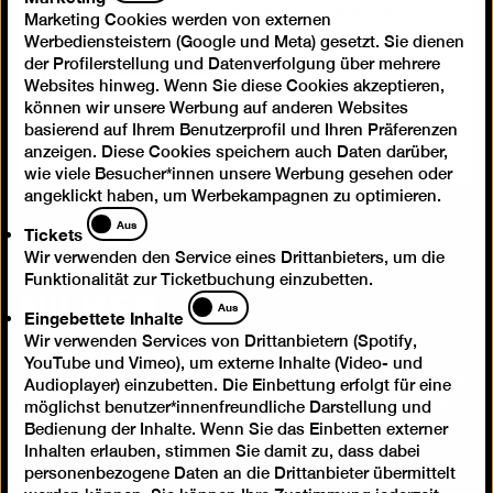
finden Sie in unserer
Datenschutzerklärung
.
Marketing Cookies werden von externen
Werbediensteistern (Google und Meta) gesetzt. Sie dienen
der Profilerstellung und Datenverfolgung über mehrere
Inhalt einmal anzeigen
Websites hinweg. Wenn Sie diese Cookies akzeptieren,
können wir unsere Werbung auf anderen Websites
basierend auf Ihrem Benutzerprofil und Ihren Präferenzen
Inhalte immer laden
anzeigen. Diese Cookies speichern auch Daten darüber,
wie viele Besucher*innen unsere Werbung gesehen oder
angeklickt haben, um Werbekampagnen zu optimieren.
Tickets
Aus
Tickets
Wir verwenden den Service eines Drittanbieters, um die
Funktionalität zur Ticketbuchung einzubetten.
NILREB
Eingebettete
Aus
Eingebettete Inhalte
Inhalte
Wir verwenden Services von Drittanbietern (Spotify,
Die Kunstwerkstatt Kreuzberg stellt ihr Zuhause Berlin
YouTube und Vimeo), um externe Inhalte (Video- und
auf den Kopf. Wie würde NILREB aussehen? Wie soll
Audioplayer) einzubetten. Die Einbettung erfolgt für eine
die Stadt riechen und schmecken? Was soll die Stadt
möglichst benutzer*innenfreundliche Darstellung und
uns schenken? Wofür brauchen wir mehr Platz in der
Bedienung der Inhalte. Wenn Sie das Einbetten externer
Inhalten erlauben, stimmen Sie damit zu, dass dabei
Stadt?
personenbezogene Daten an die Drittanbieter übermittelt
Produziert von: Kunstwerkstatt Kreuzberg der