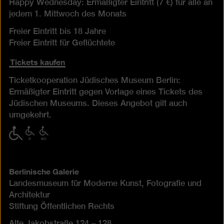
Happy Wednesday: Ermäßigter Eintritt (7 €) für alle an
jedem 1. Mittwoch des Monats
Freier Eintritt bis 18 Jahre
Freier Eintritt für Geflüchtete
Tickets kaufen
Ticketkooperation Jüdisches Museum Berlin:
Ermäßigter Eintritt gegen Vorlage eines Tickets des
Jüdischen Museums. Dieses Angebot gilt auch
umgekehrt.
mit
mit
mit
eingeschränkter
eingeschränkter
eingeschränkter
Mobilität
Mobilität
Mobilität
(P)
(WC)
Berlinische Galerie
Landesmuseum für Moderne Kunst, Fotografie und
Architektur
Stiftung Öffentlichen Rechts
Alte Jakobstraße 124 – 128