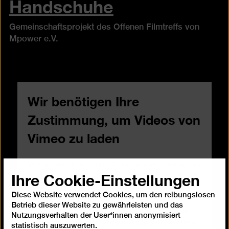
Handschuhe
Gemeinschaftsprojekt des Offenen Filmtreffs von
Mpower e.V.
Wir benötigen Ihre
Zustimmung, um Videos von
Vimeo zu laden
Wir verwenden einen Service von Vimeo, um
Ihre Cookie-Einstellungen
Videos einzubetten. Wenn Sie den Inhalt mit
Ihrem Auswahl-Klick anzeigen lassen,
Diese Website verwendet Cookies, um den reibungslosen
stimmen Sie damit zu, dass dabei
Betrieb dieser Website zu gewährleisten und das
personenbezogene Daten an Drittanbieter
Nutzungsverhalten der User*innen anonymisiert
übermittelt werden können. Sie können Ihre
statistisch auszuwerten.