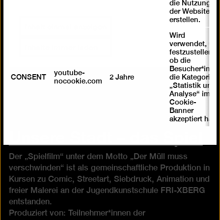
die Nutzung
der Website zu
erstellen.
Inhalt einmal anzeigen
Wird
verwendet, um
Inhalte immer laden
festzustellen ,
ob die
Besucher*in
youtube-
CONSENT
2 Jahre
die Kategorie
nocookie.com
„Statistik und
Analyse“ im
Cookie-
Banner
akzeptiert hat
Unsere Stadt – das Spiel
Der „Spielfilm“ unter dem Motto „Der Müll muss
verschwinden“ ist als gemeinschaftliche Produktion in
Kursen zu Comic, Streetart, Siebdruck, Animation und
freier Malerei an der Jugendkunstschule FRI-XBERG
entstanden.
Produziert von: Teilnehmer*innen der