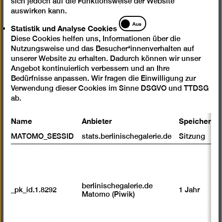
sich jedoch auf die Funktionsweise der Website
Newsletter
auswirken kann.
Statistik
Aus
Fragen & Antworten
Statistik und Analyse Cookies
und
Diese Cookies helfen uns, Informationen über die
Analyse
Kontakt
Nutzungsweise und das Besucher*innenverhalten auf
Cookies
Impressum
unserer Website zu erhalten. Dadurch können wir unser
Angebot kontinuierlich verbessern und an Ihre
Digitale Barrierefreiheit
Bedürfnisse anpassen. Wir fragen die Einwilligung zur
Verwendung dieser Cookies im Sinne DSGVO und TTDSG
Datenschutz
ab.
Jobs
Name
Anbieter
Speicherda
Cookie-Einstellungen
MATOMO_SESSID
stats.berlinischegalerie.de
Sitzung
Öffnungszeiten
Mi – Mo 10 – 18 Uhr
Dienstags geschlossen
berlinischegalerie.de
_pk_id.1.8292
1 Jahr
Matomo (Piwik)
Eintritt
Tageskarte 12 €