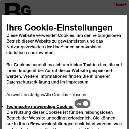
Zum
Heute
Logo
Seiteninhalt
der
springen
Berlinischen
Ihre Cookie-Einstellungen
Galerie
Diese Website verwendet Cookies, um den reibungslosen
Navi
Betrieb dieser Website zu gewährleisten und das
auf-
Text
Nutzungsverhalten der User*innen anonymisiert
und
statistisch auszuwerten.
zukl
Standortwechsel_Kunst_der_Ernte.pdf (PDF, 152 K
Bei Cookies handelt es sich um kleine Textdateien, die auf
B)
Ihrem Endgerät bei Aufruf dieser Website gespeichert
werden. Weitere Informationen finden Sie in unserer
Datenschutzerklärung
und im
Impressum
.
Nach
Auswahl bestätigen
Alle Cookies zulassen
oben
Technische
An
scrolle
Technische notwendige Cookies
notwendige
Instagram
Facebook
Spotify
YouTube
Die Nutzung dieser Cookies ist für den reibungslosen
Cookies
Betrieb der Website unbedingt erforderlich. Sie können
nur in Ihren Browsereinstellungen deaktiviert werden, was
Presse