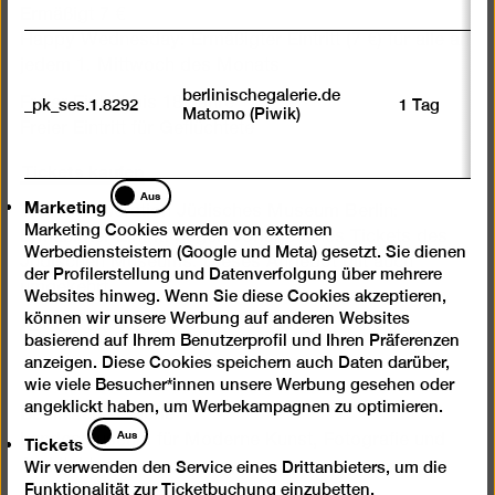
Ermäßigt 7 €
Happy Wednesday: Ermäßigter Eintritt (7 €) für alle an
jedem 1. Mittwoch des Monats
berlinischegalerie.de
Freier Eintritt bis 18 Jahre
_pk_ses.1.8292
1 Tag
Matomo (Piwik)
Freier Eintritt für Geflüchtete
Tickets kaufen
Marketing
Aus
Marketing
Ticketkooperation Jüdisches Museum Berlin:
Marketing Cookies werden von externen
Ermäßigter Eintritt gegen Vorlage eines Tickets des
Werbediensteistern (Google und Meta) gesetzt. Sie dienen
Jüdischen Museums. Dieses Angebot gilt auch
der Profilerstellung und Datenverfolgung über mehrere
umgekehrt.
Websites hinweg. Wenn Sie diese Cookies akzeptieren,
können wir unsere Werbung auf anderen Websites
mit
mit
mit
basierend auf Ihrem Benutzerprofil und Ihren Präferenzen
eingeschränkter
eingeschränkter
eingeschränkter
anzeigen. Diese Cookies speichern auch Daten darüber,
Mobilität
Mobilität
Mobilität
wie viele Besucher*innen unsere Werbung gesehen oder
(P)
(WC)
Berlinische Galerie
angeklickt haben, um Werbekampagnen zu optimieren.
Tickets
Aus
Tickets
Landesmuseum für Moderne Kunst, Fotografie und
Architektur
Wir verwenden den Service eines Drittanbieters, um die
Funktionalität zur Ticketbuchung einzubetten.
Stiftung Öffentlichen Rechts