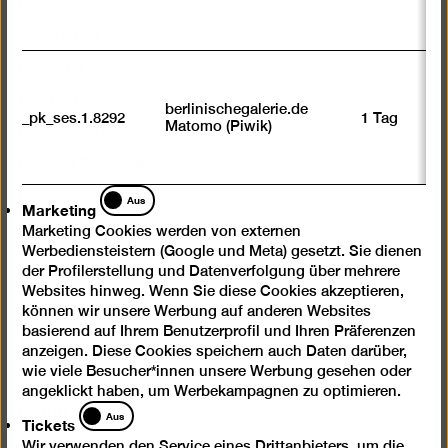
Presse
Newsletter
Fragen & Antworten
Kontakt
berlinischegalerie.de
_pk_ses.1.8292
1 Tag
Impressum
Matomo (Piwik)
Digitale Barrierefreiheit
Datenschutz
Marketing
Aus
Marketing
Jobs
Marketing Cookies werden von externen
Cookie-Einstellungen
Werbediensteistern (Google und Meta) gesetzt. Sie dienen
der Profilerstellung und Datenverfolgung über mehrere
Websites hinweg. Wenn Sie diese Cookies akzeptieren,
Öffnungszeiten
können wir unsere Werbung auf anderen Websites
basierend auf Ihrem Benutzerprofil und Ihren Präferenzen
Mi – Mo 10 – 18 Uhr
anzeigen. Diese Cookies speichern auch Daten darüber,
wie viele Besucher*innen unsere Werbung gesehen oder
Dienstags geschlossen
angeklickt haben, um Werbekampagnen zu optimieren.
Eintritt
Tickets
Aus
Tickets
Tageskarte 12 €
Wir verwenden den Service eines Drittanbieters, um die