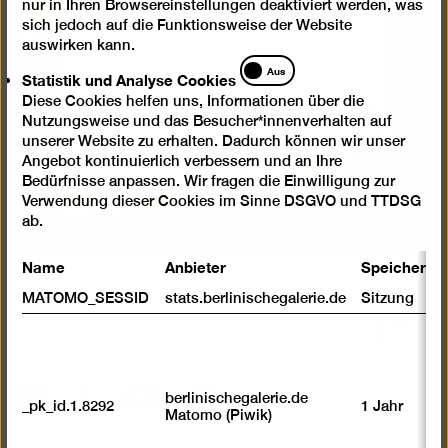
nur in Ihren Browsereinstellungen deaktiviert werden, was
sich jedoch auf die Funktionsweise der Website
auswirken kann.
Statistik
Aus
Statistik und Analyse Cookies
und
Diese Cookies helfen uns, Informationen über die
Analyse
Nutzungsweise und das Besucher*innenverhalten auf
Cookies
unserer Website zu erhalten. Dadurch können wir unser
Angebot kontinuierlich verbessern und an Ihre
Bedürfnisse anpassen. Wir fragen die Einwilligung zur
Verwendung dieser Cookies im Sinne DSGVO und TTDSG
ab.
Name
Anbieter
Speicherda
MATOMO_SESSID
stats.berlinischegalerie.de
Sitzung
Nach
oben
scrolle
Instagram
Facebook
Spotify
YouTube
berlinischegalerie.de
_pk_id.1.8292
1 Jahr
Matomo (Piwik)