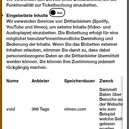
Funktionalität zur Ticketbuchung einzubetten.
Ermäßigt 7 €
Eingebettete
Aus
Happy Wednesday: Ermäßigter Eintritt (7 €) für alle an
Eingebettete Inhalte
Inhalte
jedem 1. Mittwoch des Monats
Wir verwenden Services von Drittanbietern (Spotify,
YouTube und Vimeo), um externe Inhalte (Video- und
Freier Eintritt bis 18 Jahre
Audioplayer) einzubetten. Die Einbettung erfolgt für eine
Freier Eintritt für Geflüchtete
möglichst benutzer*innenfreundliche Darstellung und
Bedienung der Inhalte. Wenn Sie das Einbetten externer
Tickets kaufen
Inhalten erlauben, stimmen Sie damit zu, dass dabei
personenbezogene Daten an die Drittanbieter übermittelt
Ticketkooperation Jüdisches Museum Berlin:
werden können. Sie können Ihre Zustimmung jederzeit
Ermäßigter Eintritt gegen Vorlage eines Tickets des
rückgängig machen.
Jüdischen Museums. Dieses Angebot gilt auch
umgekehrt.
Name
Anbieter
Speicherdauer
Zweck
mit
mit
mit
Sammelt
eingeschränkter
eingeschränkter
eingeschränkter
Daten über
Besuche auf
Mobilität
Mobilität
Mobilität
der Website,
(P)
(WC)
Berlinische Galerie
vuid
399 Tage
vimeo.com
wie zum
Beispiel
Landesmuseum für Moderne Kunst, Fotografie und
welche Seiten
Architektur
gelesen
wurden.