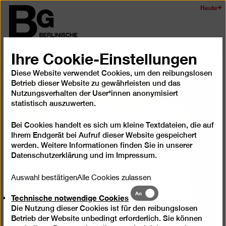
Zum
Heute
Logo
Seiteninhalt
der
springen
Berlinischen
Galerie
Ihre Cookie-Einstellungen
Navi
Diese Website verwendet Cookies, um den reibungslosen
auf-
Betrieb dieser Website zu gewährleisten und das
und
Nutzungsverhalten der User*innen anonymisiert
Bild
zukl
statistisch auszuwerten.
in
einer
Bei Cookies handelt es sich um kleine Textdateien, die auf
Lightb
Ihrem Endgerät bei Aufruf dieser Website gespeichert
öffnen
werden. Weitere Informationen finden Sie in unserer
Datenschutzerklärung
und im
Impressum
.
Auswahl bestätigen
Alle Cookies zulassen
Technische
An
Technische notwendige Cookies
notwendige
Die Nutzung dieser Cookies ist für den reibungslosen
Cookies
Betrieb der Website unbedingt erforderlich. Sie können