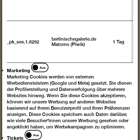
Inhalte immer laden
berlinischegalerie.de
_pk_ses.1.8292
1 Tag
Matomo (Piwik)
Nach
Marketing
oben
Aus
Marketing
scrolle
Marketing Cookies werden von externen
Instagram
Facebook
Spotify
YouTube
Werbediensteistern (Google und Meta) gesetzt. Sie dienen
der Profilerstellung und Datenverfolgung über mehrere
Websites hinweg. Wenn Sie diese Cookies akzeptieren,
Presse
können wir unsere Werbung auf anderen Websites
Newsletter
basierend auf Ihrem Benutzerprofil und Ihren Präferenzen
anzeigen. Diese Cookies speichern auch Daten darüber,
Fragen & Antworten
wie viele Besucher*innen unsere Werbung gesehen oder
angeklickt haben, um Werbekampagnen zu optimieren.
Kontakt
Tickets
Aus
Tickets
Impressum