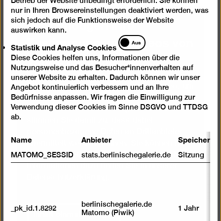
Betrieb der Website unbedingt erforderlich. Sie können
nur in Ihren Browsereinstellungen deaktiviert werden, was
Wir benötigen Ihre
sich jedoch auf die Funktionsweise der Website
auswirken kann.
Zustimmung, um Videos von
Statistik
Aus
Statistik und Analyse Cookies
und
Vimeo zu laden
Diese Cookies helfen uns, Informationen über die
Analyse
Nutzungsweise und das Besucher*innenverhalten auf
Cookies
unserer Website zu erhalten. Dadurch können wir unser
Wir verwenden einen Service von Vimeo, um
Angebot kontinuierlich verbessern und an Ihre
Bedürfnisse anpassen. Wir fragen die Einwilligung zur
Videos einzubetten. Wenn Sie den Inhalt mit
Verwendung dieser Cookies im Sinne DSGVO und TTDSG
Ihrem Auswahl-Klick anzeigen lassen,
ab.
stimmen Sie damit zu, dass dabei
personenbezogene Daten an Drittanbieter
Name
Anbieter
Speicherda
übermittelt werden können. Sie können Ihre
Auswahl jederzeit rückgängig machen. Mehr
MATOMO_SESSID
stats.berlinischegalerie.de
Sitzung
Informationen dazu finden Sie in unserer
Datenschutzerklärung
.
berlinischegalerie.de
_pk_id.1.8292
1 Jahr
Inhalt einmal anzeigen
Matomo (Piwik)