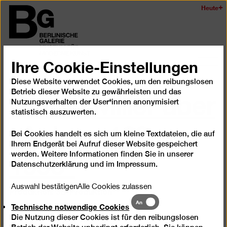
Zum
Heute
Logo
Seiteninhalt
der
springen
Berlinischen
Galerie
Ihre Cookie-Einstellungen
Navi
auf-
Diese Website verwendet Cookies, um den reibungslosen
Gerold Miller über
und
Betrieb dieser Website zu gewährleisten und das
zukl
Nutzungsverhalten der User*innen anonymisiert
statistisch auszuwerten.
„Anlage 129,
Bei Cookies handelt es sich um kleine Textdateien, die auf
1996“
Ihrem Endgerät bei Aufruf dieser Website gespeichert
werden. Weitere Informationen finden Sie in unserer
Datenschutzerklärung
und im
Impressum
.
Auswahl bestätigen
Alle Cookies zulassen
Produktion: 3B-Produktion
Technische
An
Technische notwendige Cookies
notwendige
Die Nutzung dieser Cookies ist für den reibungslosen
Cookies