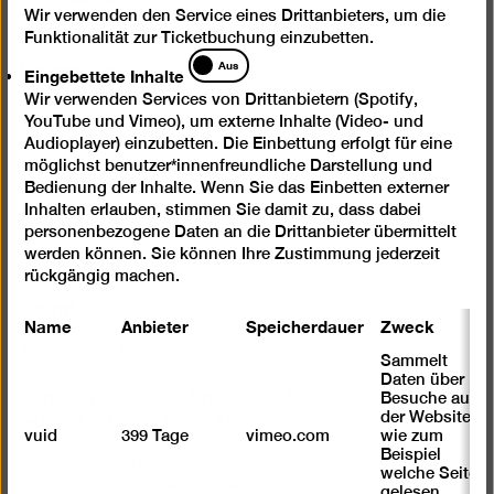
Wir verwenden den Service eines Drittanbieters, um die
Digitale Barrierefreiheit
Funktionalität zur Ticketbuchung einzubetten.
Eingebettete
Datenschutz
Aus
Eingebettete Inhalte
Inhalte
Jobs
Wir verwenden Services von Drittanbietern (Spotify,
YouTube und Vimeo), um externe Inhalte (Video- und
Cookie-Einstellungen
Audioplayer) einzubetten. Die Einbettung erfolgt für eine
möglichst benutzer*innenfreundliche Darstellung und
Öffnungszeiten
Bedienung der Inhalte. Wenn Sie das Einbetten externer
Inhalten erlauben, stimmen Sie damit zu, dass dabei
Mi – Mo 10 – 18 Uhr
personenbezogene Daten an die Drittanbieter übermittelt
werden können. Sie können Ihre Zustimmung jederzeit
Dienstags geschlossen
rückgängig machen.
Eintritt
Name
Anbieter
Speicherdauer
Zweck
Tageskarte 12 €
Sammelt
Ermäßigt 7 €
Daten über
Happy Wednesday: Ermäßigter Eintritt (7 €) für alle an
Besuche auf
der Website,
jedem 1. Mittwoch des Monats
vuid
399 Tage
vimeo.com
wie zum
Beispiel
Freier Eintritt bis 18 Jahre
welche Seiten
Freier Eintritt für Geflüchtete
gelesen