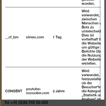
wurden.
Tickets kaufen
Wird
verwendet, um
Ticketkooperation Jüdisches Museum Berlin:
zwischen
Ermäßigter Eintritt gegen Vorlage eines Tickets des
Menschen und
Jüdischen Museums. Dieses Angebot gilt auch
Bots zu
unterscheiden.
umgekehrt.
Dies ist
__cf_bm
vimeo.com
1 Tag
vorteilhaft für
mit
mit
mit
die Website,
eingeschränkter
eingeschränkter
eingeschränkter
um gültige
Mobilität
Mobilität
Mobilität
Berichte über
die Nutzung
(P)
(WC)
Berlinische Galerie
der Website zu
erstellen.
Landesmuseum für Moderne Kunst, Fotografie und
Architektur
Wird
verwendet, um
Stiftung Öffentlichen Rechts
festzustellen ,
ob die
Alte Jakobstraße 124 – 128
Besucher*in
youtube-
10969 Berlin
CONSENT
2 Jahre
die Kategorie
nocookie.com
„Statistik und
bg@berlinischegalerie.de
Analyse“ im
Tel +49 (0)30-789 02-600
Cookie-