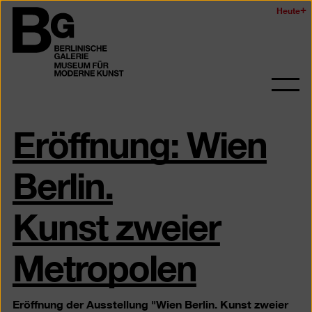
Zum
Heute
Logo
Seiteninhalt
der
springen
Berlinischen
Galerie
Navi
auf-
Eröffnung: Wien
und
zukl
Berlin.
Kunst zweier
Metropolen
Eröffnung der Ausstellung "Wien Berlin. Kunst zweier