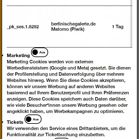
öffnen
berlinischegalerie.de
_pk_ses.1.8292
1 Tag
Matomo (Piwik)
Marketing
Aus
Marketing
Marketing Cookies werden von externen
Werbediensteistern (Google und Meta) gesetzt. Sie dienen
Bild
der Profilerstellung und Datenverfolgung über mehrere
in
Websites hinweg. Wenn Sie diese Cookies akzeptieren,
einer
können wir unsere Werbung auf anderen Websites
basierend auf Ihrem Benutzerprofil und Ihren Präferenzen
Lightb
anzeigen. Diese Cookies speichern auch Daten darüber,
öffnen
wie viele Besucher*innen unsere Werbung gesehen oder
angeklickt haben, um Werbekampagnen zu optimieren.
Tickets
Aus
Tickets
Wir verwenden den Service eines Drittanbieters, um die
Funktionalität zur Ticketbuchung einzubetten.