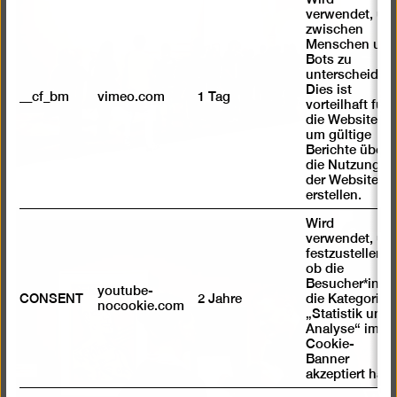
einer
verwendet, um
Lightb
zwischen
öffnen
Menschen und
Bots zu
unterscheiden.
Dies ist
__cf_bm
vimeo.com
1 Tag
vorteilhaft für
die Website,
um gültige
Berichte über
die Nutzung
der Website zu
erstellen.
Wird
Bild
verwendet, um
festzustellen ,
in
ob die
einer
Besucher*in
youtube-
CONSENT
2 Jahre
die Kategorie
Lightb
nocookie.com
„Statistik und
öffnen
Analyse“ im
Cookie-
Banner
akzeptiert hat