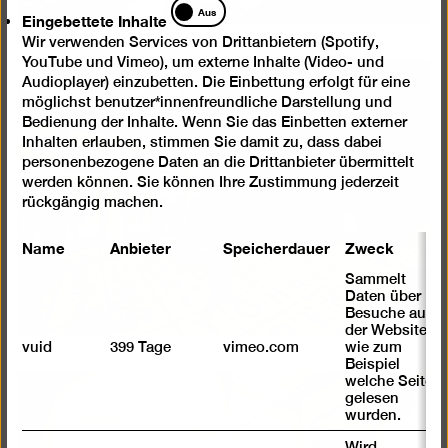
Eingebettete
Aus
Eingebettete Inhalte
Inhalte
Wir verwenden Services von Drittanbietern (Spotify,
YouTube und Vimeo), um externe Inhalte (Video- und
Audioplayer) einzubetten. Die Einbettung erfolgt für eine
Bild
möglichst benutzer*innenfreundliche Darstellung und
in
Bedienung der Inhalte. Wenn Sie das Einbetten externer
einer
Inhalten erlauben, stimmen Sie damit zu, dass dabei
personenbezogene Daten an die Drittanbieter übermittelt
Lightb
werden können. Sie können Ihre Zustimmung jederzeit
öffnen
rückgängig machen.
Name
Anbieter
Speicherdauer
Zweck
Sammelt
Daten über
Besuche auf
der Website,
vuid
399 Tage
vimeo.com
wie zum
Beispiel
welche Seiten
gelesen
Bild
wurden.
in
Wird