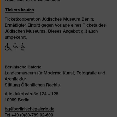
Tickets kaufen
Ticketkooperation Jüdisches Museum Berlin:
Ermäßigter Eintritt gegen Vorlage eines Tickets des
Jüdischen Museums. Dieses Angebot gilt auch
umgekehrt.
mit
mit
mit
eingeschränkter
eingeschränkter
eingeschränkter
Mobilität
Mobilität
Mobilität
(P)
(WC)
Berlinische Galerie
Landesmuseum für Moderne Kunst, Fotografie und
Architektur
Stiftung Öffentlichen Rechts
Alte Jakobstraße 124 – 128
10969 Berlin
bg@berlinischegalerie.de
Tel +49 (0)30-789 02-600