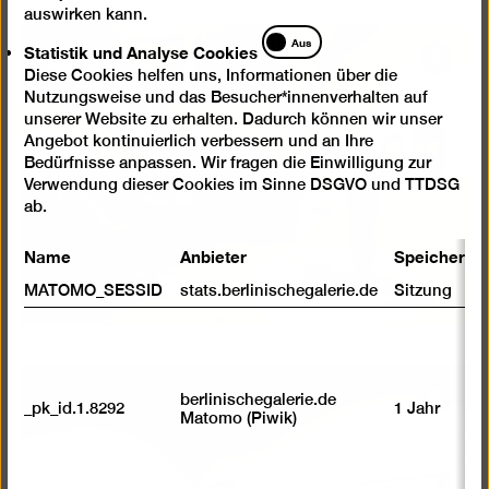
auswirken kann.
Statistik
Aus
Statistik und Analyse Cookies
und
Bild
Diese Cookies helfen uns, Informationen über die
Analyse
in
Nutzungsweise und das Besucher*innenverhalten auf
Cookies
einer
unserer Website zu erhalten. Dadurch können wir unser
Lightb
Angebot kontinuierlich verbessern und an Ihre
Bedürfnisse anpassen. Wir fragen die Einwilligung zur
öffnen
Verwendung dieser Cookies im Sinne DSGVO und TTDSG
ab.
Name
Anbieter
Speicherda
MATOMO_SESSID
stats.berlinischegalerie.de
Sitzung
berlinischegalerie.de
Bild
_pk_id.1.8292
1 Jahr
Matomo (Piwik)
in
einer
Lightb