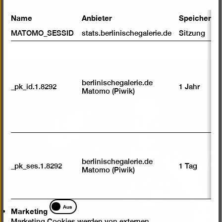
Name
Anbieter
Speicherda
MATOMO_SESSID
stats.berlinischegalerie.de
Sitzung
Bild
berlinischegalerie.de
_pk_id.1.8292
1 Jahr
in
Matomo (Piwik)
einer
Lightb
öffnen
berlinischegalerie.de
_pk_ses.1.8292
1 Tag
Matomo (Piwik)
Marketing
Aus
Marketing
Marketing Cookies werden von externen