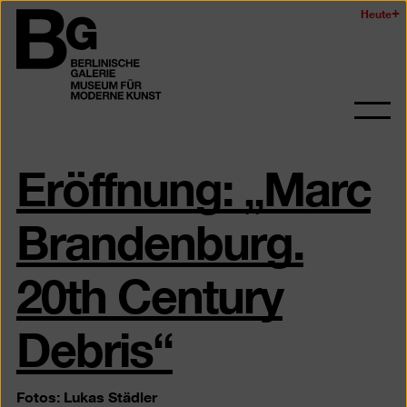
Zum
Heute
Logo
Seiteninhalt
der
springen
Berlinischen
Galerie
Navi
auf-
Eröffnung: „Marc
und
zukl
Brandenburg.
20th Century
Debris“
Fotos: Lukas Städler