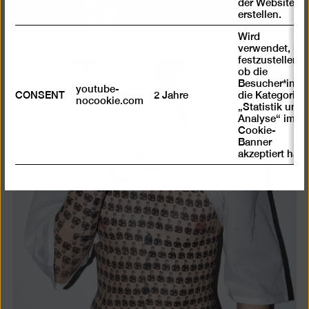
der Website zu
erstellen.
Wird
verwendet, um
festzustellen ,
ob die
Bild
Besucher*in
youtube-
CONSENT
2 Jahre
die Kategorie
in
nocookie.com
„Statistik und
einer
Analyse“ im
Lightb
Cookie-
Banner
öffnen
akzeptiert hat