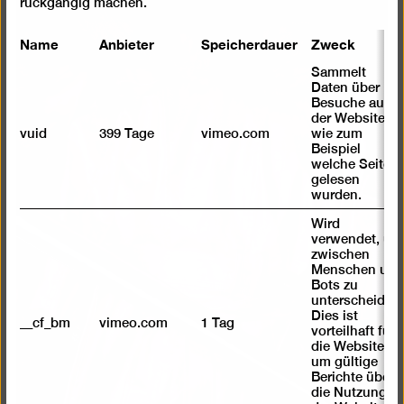
rückgängig machen.
öffnen
Name
Anbieter
Speicherdauer
Zweck
Sammelt
Daten über
Besuche auf
der Website,
vuid
399 Tage
vimeo.com
wie zum
Beispiel
welche Seiten
gelesen
wurden.
Wird
verwendet, um
zwischen
Menschen und
Bots zu
unterscheiden.
Dies ist
__cf_bm
vimeo.com
1 Tag
vorteilhaft für
die Website,
um gültige
Berichte über
die Nutzung