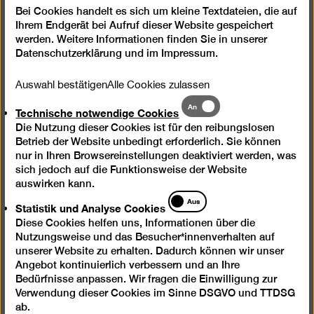
einer
Bei Cookies handelt es sich um kleine Textdateien, die auf
Lightb
Ihrem Endgerät bei Aufruf dieser Website gespeichert
öffnen
werden. Weitere Informationen finden Sie in unserer
Datenschutzerklärung
und im
Impressum
.
Auswahl bestätigen
Alle Cookies zulassen
Technische
An
Technische notwendige Cookies
notwendige
Die Nutzung dieser Cookies ist für den reibungslosen
Cookies
Betrieb der Website unbedingt erforderlich. Sie können
nur in Ihren Browsereinstellungen deaktiviert werden, was
sich jedoch auf die Funktionsweise der Website
auswirken kann.
Statistik
Aus
Statistik und Analyse Cookies
und
Diese Cookies helfen uns, Informationen über die
Analyse
Nutzungsweise und das Besucher*innenverhalten auf
Cookies
unserer Website zu erhalten. Dadurch können wir unser
Angebot kontinuierlich verbessern und an Ihre
Bedürfnisse anpassen. Wir fragen die Einwilligung zur
Verwendung dieser Cookies im Sinne DSGVO und TTDSG
ab.