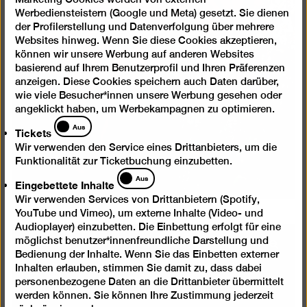
Werbediensteistern (Google und Meta) gesetzt. Sie dienen
der Profilerstellung und Datenverfolgung über mehrere
Websites hinweg. Wenn Sie diese Cookies akzeptieren,
können wir unsere Werbung auf anderen Websites
basierend auf Ihrem Benutzerprofil und Ihren Präferenzen
anzeigen. Diese Cookies speichern auch Daten darüber,
wie viele Besucher*innen unsere Werbung gesehen oder
angeklickt haben, um Werbekampagnen zu optimieren.
Tickets
Aus
Tickets
Wir verwenden den Service eines Drittanbieters, um die
Funktionalität zur Ticketbuchung einzubetten.
Eingebettete
Aus
Eingebettete Inhalte
Inhalte
Wir verwenden Services von Drittanbietern (Spotify,
YouTube und Vimeo), um externe Inhalte (Video- und
Audioplayer) einzubetten. Die Einbettung erfolgt für eine
möglichst benutzer*innenfreundliche Darstellung und
Bild
Bedienung der Inhalte. Wenn Sie das Einbetten externer
in
Inhalten erlauben, stimmen Sie damit zu, dass dabei
einer
personenbezogene Daten an die Drittanbieter übermittelt
Lightb
werden können. Sie können Ihre Zustimmung jederzeit