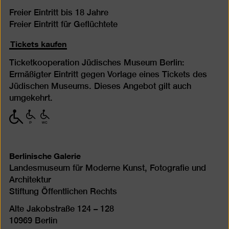
Freier Eintritt bis 18 Jahre
Freier Eintritt für Geflüchtete
Tickets kaufen
Ticketkooperation Jüdisches Museum Berlin:
Ermäßigter Eintritt gegen Vorlage eines Tickets des
Jüdischen Museums. Dieses Angebot gilt auch
umgekehrt.
mit
mit
mit
eingeschränkter
eingeschränkter
eingeschränkter
Mobilität
Mobilität
Mobilität
(P)
(WC)
Berlinische Galerie
Landesmuseum für Moderne Kunst, Fotografie und
Architektur
Stiftung Öffentlichen Rechts
Alte Jakobstraße 124 – 128
10969 Berlin