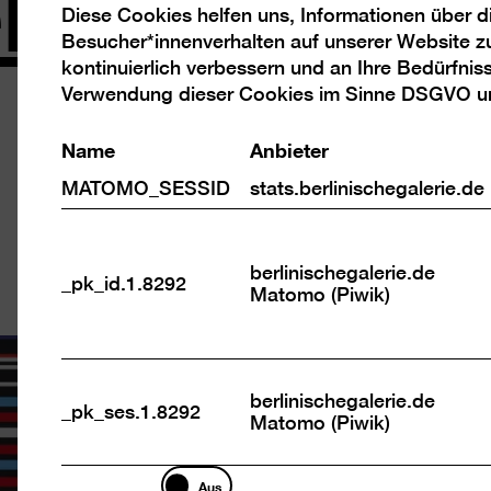
eme
Diese Cookies helfen uns, Informationen über 
Analyse
Besucher*innenverhalten auf unserer Website z
Cookies
kontinuierlich verbessern und an Ihre Bedürfnis
Piracy
Verwendung dieser Cookies im Sinne DSGVO 
Name
Anbieter
Leuchtkräftige
präsentiert di
MATOMO_SESSID
stats.berlinischegalerie.de
Ronald de Bloe
Kunstpreis Ene
berlinischegalerie.de
_pk_id.1.8292
Matomo (Piwik)
berlinischegalerie.de
_pk_ses.1.8292
Matomo (Piwik)
Marketing
Aus