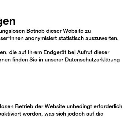
hriftgröße
Kontrast
De
En
Heute
gen
ungslosen Betrieb dieser Website zu
er*innen anonymisiert statistisch auszuwerten.
en, die auf Ihrem Endgerät bei Aufruf dieser
me
Sammlung
Berlinische Galerie
nen finden Sie in unserer
Datenschutzerklärung
losen Betrieb der Website unbedingt erforderlich.
aktiviert werden, was sich jedoch auf die