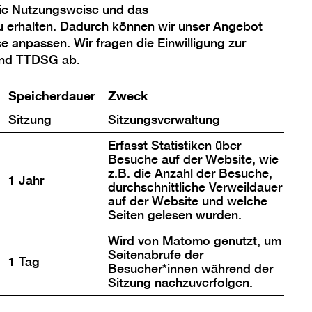
die Nutzungsweise und das
u erhalten. Dadurch können wir unser Angebot
se anpassen. Wir fragen die Einwilligung zur
und TTDSG ab.
Speicherdauer
Zweck
 Farbgewalt auf riesigen Formaten
e Ausstellung des Niederländers
Sitzung
Sitzungsverwaltung
me, der 2007 mit dem Vattenfall
Erfasst Statistiken über
rgie 2007 ausgezeichnet wurde.
Besuche auf der Website, wie
z.B. die Anzahl der Besuche,
1 Jahr
durchschnittliche Verweildauer
auf der Website und welche
Seiten gelesen wurden.
Wird von Matomo genutzt, um
Seitenabrufe der
1 Tag
Besucher*innen während der
Sitzung nachzuverfolgen.