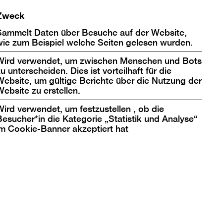
Zweck
Sammelt Daten über Besuche auf der Website,
wie zum Beispiel welche Seiten gelesen wurden.
Wird verwendet, um zwischen Menschen und Bots
u unterscheiden. Dies ist vorteilhaft für die
Website, um gültige Berichte über die Nutzung der
Website zu erstellen.
aus dem Alltag. Auf
Wird verwendet, um festzustellen , ob die
youts aus der
Besucher*in die Kategorie „Statistik und Analyse“
keit und extreme
im Cookie-Banner akzeptiert hat
gestaffelten
enwilligen
und Blickfallen
erfremdend neu
s entwickelte