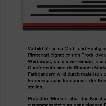
Vorbild für seine Matt- und Hochgl
Piratenart eignet er sich Produktv
Werbewelt, um sie verfremdet in ei
Querformate sind de Bloemes Marken
Farbbändern wird durch malerisch b
Formensprache komponiert der Künst
stellen.
Prof. Jörn Merkert über den Künstl
zusammensetzt zum ganz eigenen B