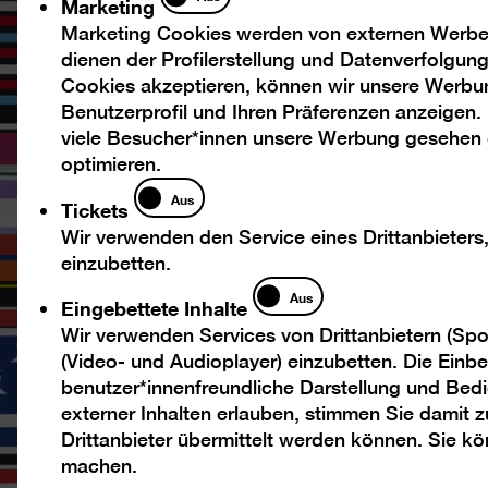
Marketing
Marketing Cookies werden von externen Werbed
dienen der Profilerstellung und Datenverfolgu
Cookies akzeptieren, können wir unsere Werbu
Benutzerprofil und Ihren Präferenzen anzeigen.
viele Besucher*innen unsere Werbung gesehen
optimieren.
Tickets
Aus
Tickets
Wir verwenden den Service eines Drittanbieters
einzubetten.
Eingebettete
Aus
Eingebettete Inhalte
Inhalte
Wir verwenden Services von Drittanbietern (Spo
(Video- und Audioplayer) einzubetten. Die Einbet
benutzer*innenfreundliche Darstellung und Bedi
externer Inhalten erlauben, stimmen Sie damit
Drittanbieter übermittelt werden können. Sie k
machen.