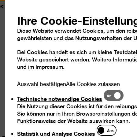
se
Kontakt
Leichte Sprache
DGS
Sc
Ihre Cookie-Einstellun
Diese Website verwendet Cookies, um den reib
gewährleisten und das Nutzungsverhalten der Us
Bei Cookies handelt es sich um kleine Textdatei
Besuch
Ausstellungen
Program
Website gespeichert werden. Weitere Informatio
und im
Impressum
.
Auswahl bestätigen
Alle Cookies zulassen
Technische
An
Technische notwendige Cookies
notwendige
Die Nutzung dieser Cookies ist für den reibungs
Cookies
Sie können nur in Ihren Browsereinstellungen de
Funktionsweise der Website auswirken kann.
Statistik
Aus
Statistik und Analyse Cookies
und