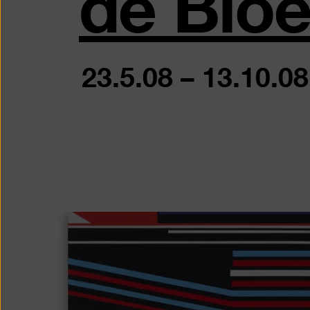
de Blo
23.5.08
–
13.10.08