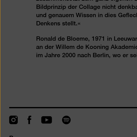
Bildprinzip der Collage nicht denkba
und genauem Wissen in dies Geflech
Denkens stellt.«
Ronald de Bloeme, 1971 in Leeuward
an der Willem de Kooning Akademie 
im Jahre 2000 nach Berlin, wo er se
Instagram
Facebook
Spotify
YouTube
Presse