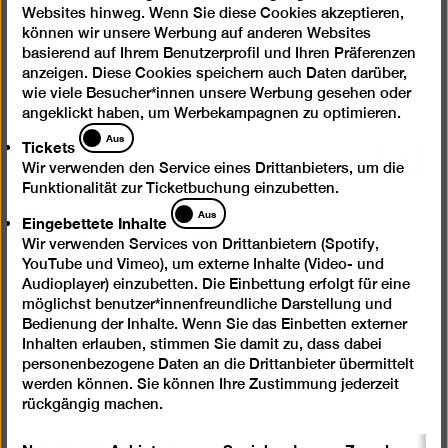
Websites hinweg. Wenn Sie diese Cookies akzeptieren,
breite) Berliner Szene beschränkt.
können wir unsere Werbung auf anderen Websites
basierend auf Ihrem Benutzerprofil und Ihren Präferenzen
anzeigen. Diese Cookies speichern auch Daten darüber,
wie viele Besucher*innen unsere Werbung gesehen oder
angeklickt haben, um Werbekampagnen zu optimieren.
Tickets
Aus
Tickets
Nach
Wir verwenden den Service eines Drittanbieters, um die
oben
Funktionalität zur Ticketbuchung einzubetten.
scrolle
Eingebettete
Aus
Eingebettete Inhalte
Instagram
Facebook
Spotify
YouTube
Inhalte
Wir verwenden Services von Drittanbietern (Spotify,
YouTube und Vimeo), um externe Inhalte (Video- und
Presse
Audioplayer) einzubetten. Die Einbettung erfolgt für eine
möglichst benutzer*innenfreundliche Darstellung und
Newsletter
Bedienung der Inhalte. Wenn Sie das Einbetten externer
Fragen & Antworten
Inhalten erlauben, stimmen Sie damit zu, dass dabei
personenbezogene Daten an die Drittanbieter übermittelt
Kontakt
werden können. Sie können Ihre Zustimmung jederzeit
Impressum
rückgängig machen.
Digitale Barrierefreiheit