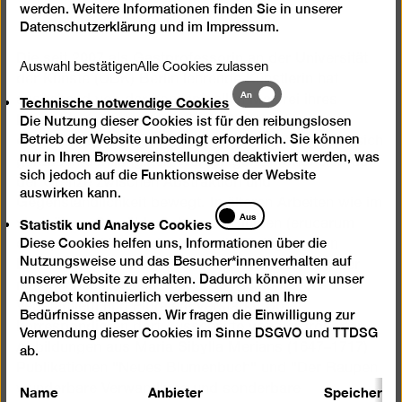
werden. Weitere Informationen finden Sie in unserer
Datenschutzerklärung
und im
Impressum
.
Die seit 2007 als Gastprofessorin an der Universität
Auswahl bestätigen
Alle Cookies zulassen
der Künste (UDK) Berlin lehrende Künstlerin hat
Technische
An
Technische notwendige Cookies
ausgehend von der konzeptuellen Malerei ihres
notwendige
Düsseldorfer Lehrers Gerhard Richter eine
Die Nutzung dieser Cookies ist für den reibungslosen
Cookies
Betrieb der Website unbedingt erforderlich. Sie können
eigenständige malerische Position entwickelt, die sich
nur in Ihren Browsereinstellungen deaktiviert werden, was
gerade in den jüngsten Werken ganz prononciert auf
sich jedoch auf die Funktionsweise der Website
der Grenze zwischen Abstraktion und
auswirken kann.
Gegenständlichkeit bewegt. In älteren Arbeiten wie im
Statistik
Aus
Statistik und Analyse Cookies
vierteiligen Gemälde Schwarze Blumen (erucarum
und
Diese Cookies helfen uns, Informationen über die
ortus) von 2005 wurde durch die Einfügung von
Analyse
Nutzungsweise und das Besucher*innenverhalten auf
Cookies
Bildfragmenten die gegenständliche Anmutung der
unserer Website zu erhalten. Dadurch können wir unser
malerischen Setzungen noch in Richtung von
Angebot kontinuierlich verbessern und an Ihre
Vegetabilem und Floralem verstärkt: So
Bedürfnisse anpassen. Wir fragen die Einwilligung zur
korrespondieren dort Ausschnitte von vergrößerten
Verwendung dieser Cookies im Sinne DSGVO und TTDSG
Abbildungen aus Maria Sibylla Merians (1647–1717)
ab.
Publikationen "Neues Blumenbuch" und "Der Raupen
Name
Anbieter
Speicherda
wunderbare Verwandlung und sonderbare