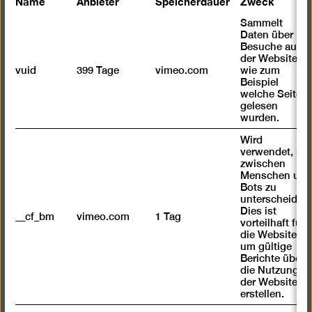
Name
Anbieter
Speicherdauer
Zweck
Datenschutz
Sammelt
Jobs
Daten über
Besuche auf
Cookie-Einstellungen
der Website,
vuid
399 Tage
vimeo.com
wie zum
Beispiel
Öffnungszeiten
welche Seiten
gelesen
wurden.
Mi – Mo 10 – 18 Uhr
Wird
Dienstags geschlossen
verwendet, um
Eintritt
zwischen
Menschen und
Bots zu
Tageskarte 12 €
unterscheiden.
Ermäßigt 7 €
Dies ist
__cf_bm
vimeo.com
1 Tag
vorteilhaft für
Happy Wednesday: Ermäßigter Eintritt (7 €) für alle an
die Website,
jedem 1. Mittwoch des Monats
um gültige
Berichte über
Freier Eintritt bis 18 Jahre
die Nutzung
Freier Eintritt für Geflüchtete
der Website zu
erstellen.
Tickets kaufen