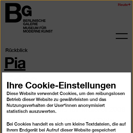
Zum
Heute
Logo
Seiteninhalt
der
springen
Berlinischen
Galerie
Navi
auf-
Pia
Rückblick
und
zukl
Fries
Ihre Cookie-Einstellungen
18.3.09
–
11.5.09
Diese Website verwendet Cookies, um den reibungslosen
Betrieb dieser Website zu gewährleisten und das
Fred Thieler Preis für Malerei 2009
Nutzungsverhalten der User*innen anonymisiert
statistisch auszuwerten.
Preisträgerin des diesjährigen Fred-Thieler
Bei Cookies handelt es sich um kleine Textdateien, die auf
Preises für Malerei ist Pia Fries.
Ihrem Endgerät bei Aufruf dieser Website gespeichert