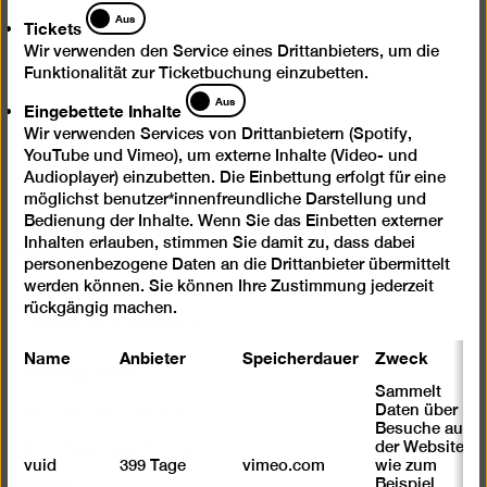
Tickets
Aus
Tickets
Presse
Wir verwenden den Service eines Drittanbieters, um die
Newsletter
Funktionalität zur Ticketbuchung einzubetten.
Eingebettete
Aus
Fragen & Antworten
Eingebettete Inhalte
Inhalte
Wir verwenden Services von Drittanbietern (Spotify,
Kontakt
YouTube und Vimeo), um externe Inhalte (Video- und
Impressum
Audioplayer) einzubetten. Die Einbettung erfolgt für eine
möglichst benutzer*innenfreundliche Darstellung und
Digitale Barrierefreiheit
Bedienung der Inhalte. Wenn Sie das Einbetten externer
Datenschutz
Inhalten erlauben, stimmen Sie damit zu, dass dabei
personenbezogene Daten an die Drittanbieter übermittelt
Jobs
werden können. Sie können Ihre Zustimmung jederzeit
rückgängig machen.
Cookie-Einstellungen
Name
Anbieter
Speicherdauer
Zweck
Öffnungszeiten
Sammelt
Daten über
Mi – Mo 10 – 18 Uhr
Besuche auf
der Website,
Dienstags geschlossen
vuid
399 Tage
vimeo.com
wie zum
Eintritt
Beispiel