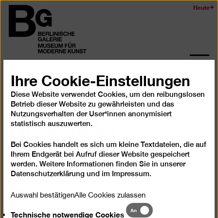
Zum
Heute
Logo
Seiteninhalt
der
springen
Berlinischen
Galerie
Navi
Ihre Cookie-Einstellungen
auf-
John
Rückblick
und
zukl
Diese Website verwendet Cookies, um den reibungslosen
Betrieb dieser Website zu gewährleisten und das
Heartfield
Nutzungsverhalten der User*innen anonymisiert
statistisch auszuwerten.
Bei Cookies handelt es sich um kleine Textdateien, die auf
29.5.09
–
31.8.09
Ihrem Endgerät bei Aufruf dieser Website gespeichert
werden. Weitere Informationen finden Sie in unserer
Zeitausschnitte. Fotomontagen
Datenschutzerklärung
und im
Impressum
.
1918–1938
Auswahl bestätigen
Alle Cookies zulassen
John Heartfield schuf in den Jahren zwischen
Technische
An
Technische notwendige Cookies
notwendige