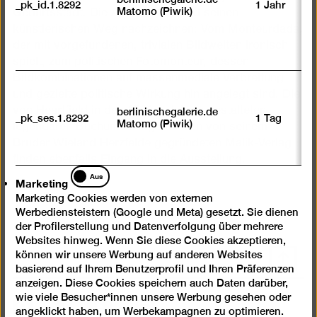
_pk_id.1.8292
1 Jahr
Matomo (Piwik)
Geburtsstadt. Die Ausstellung wird seinen
künstlerischen Weg nachzeichnen: Vom Monteurdada,
der mit vorgefundenen, trivialen Bildwelten ironisch
spielt, zum politischen Fotomonteur, dessen
Bildkombinationen auf massenmediale Verbreitung
und gezielte politische Wirkung hin angelegt sind. Die
von Heartfield in den 1920er-Jahren gestalteten,
berlinischegalerie.de
_pk_ses.1.8292
1 Tag
Matomo (Piwik)
legendären Buchumschläge für den von seinem
Bruder Wieland Herzfelde gegründeten Malik-Verlag
finden ebenfalls Eingang in die Ausstellung.
Marketing
Aus
Marketing
Marketing Cookies werden von externen
Werbediensteistern (Google und Meta) gesetzt. Sie dienen
der Profilerstellung und Datenverfolgung über mehrere
Websites hinweg. Wenn Sie diese Cookies akzeptieren,
können wir unsere Werbung auf anderen Websites
Nach
basierend auf Ihrem Benutzerprofil und Ihren Präferenzen
oben
anzeigen. Diese Cookies speichern auch Daten darüber,
scrolle
wie viele Besucher*innen unsere Werbung gesehen oder
Instagram
Facebook
Spotify
YouTube
angeklickt haben, um Werbekampagnen zu optimieren.