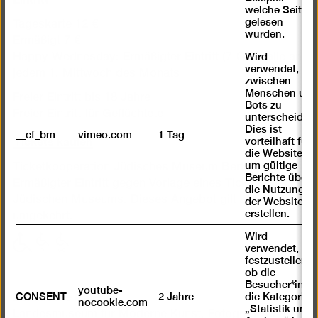
welche Seiten
gelesen
Tageskarte 12 €
wurden.
Ermäßigt 7 €
Wird
Happy Wednesday: Ermäßigter Eintritt (7 €) für alle an
verwendet, um
jedem 1. Mittwoch des Monats
zwischen
Menschen und
Freier Eintritt bis 18 Jahre
Bots zu
Freier Eintritt für Geflüchtete
unterscheiden.
Dies ist
__cf_bm
vimeo.com
1 Tag
Tickets kaufen
vorteilhaft für
die Website,
um gültige
Ticketkooperation Jüdisches Museum Berlin:
Berichte über
Ermäßigter Eintritt gegen Vorlage eines Tickets des
die Nutzung
Jüdischen Museums. Dieses Angebot gilt auch
der Website zu
erstellen.
umgekehrt.
Wird
mit
mit
mit
verwendet, um
eingeschränkter
eingeschränkter
eingeschränkter
festzustellen ,
Mobilität
Mobilität
Mobilität
ob die
Besucher*in
(P)
(WC)
youtube-
Berlinische Galerie
CONSENT
2 Jahre
die Kategorie
nocookie.com
„Statistik und
Landesmuseum für Moderne Kunst, Fotografie und