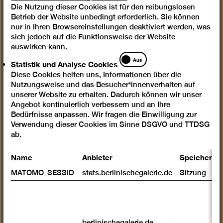
1930 und 1938 politische Fotomontagen, die
Die Nutzung dieser Cookies ist für den reibungslosen
Cookies
heute als Symbole des Untergangs der
Betrieb der Website unbedingt erforderlich. Sie können
Weimarer Republik und der Hitler-Diktatur
nur in Ihren Browsereinstellungen deaktiviert werden, was
sich jedoch auf die Funktionsweise der Website
gelten können.
auswirken kann.
Statistik
Aus
Statistik und Analyse Cookies
und
Diese Cookies helfen uns, Informationen über die
Analyse
Als ein erbitterter Gegner der Nationalsozialisten fand
Nutzungsweise und das Besucher*innenverhalten auf
Cookies
unserer Website zu erhalten. Dadurch können wir unser
der virtuose Fotomonteur für die Titelseiten der
Angebot kontinuierlich verbessern und an Ihre
Arbeiter Illustrierten Zeitung oft erstaunlich hellsichtige
Bedürfnisse anpassen. Wir fragen die Einwilligung zur
und zugleich schlagkräftige Bilder.
Verwendung dieser Cookies im Sinne DSGVO und TTDSG
ab.
Die Aussstellung bietet einen aktuellen, unverstellten
Blick auf diese Werkgruppe Heartfields, die in seinem
Name
Anbieter
Speicherda
Schaffen zu den herausragenden künstlerischen wie
MATOMO_SESSID
stats.berlinischegalerie.de
Sitzung
zeitgeschichtlichen Zeugnissen gehört.
John Heartfield, eigentlich Helmut Herzfeld, wurde
1891 in Berlin geboren und starb, nach Jahren des
erzwungenen Exils in Prag und London, 1968 in seiner
berlinischegalerie.de