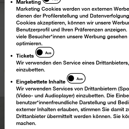
Marketing
Marketing Cookies werden von externen Werbed
dienen der Profilerstellung und Datenverfolgu
Cookies akzeptieren, können wir unsere Werbu
Benutzerprofil und Ihren Präferenzen anzeigen.
viele Besucher*innen unsere Werbung gesehen
optimieren.
Tickets
Aus
Tickets
Wir verwenden den Service eines Drittanbieters
einzubetten.
Eingebettete
Aus
Eingebettete Inhalte
Inhalte
Wir verwenden Services von Drittanbietern (Spo
(Video- und Audioplayer) einzubetten. Die Einbet
benutzer*innenfreundliche Darstellung und Bedi
externer Inhalten erlauben, stimmen Sie damit
Drittanbieter übermittelt werden können. Sie k
machen.