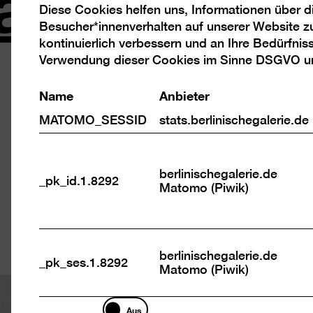
andt
Diese Cookies helfen uns, Informationen über 
Analyse
Besucher*innenverhalten auf unserer Website z
Cookies
kontinuierlich verbessern und an Ihre Bedürfnis
Der Him
Verwendung dieser Cookies im Sinne DSGVO 
Name
Anbieter
Hauptmaterial 
Hildebrandt si
MATOMO_SESSID
stats.berlinischegalerie.de
und Videokasset
Detailarbeit Ze
berlinischegalerie.de
Leinwand klebt
_pk_id.1.8292
Matomo (Piwik)
weitgespannte,
im Raum monti
berlinischegalerie.de
_pk_ses.1.8292
Matomo (Piwik)
Marketing
Aus