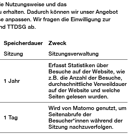
die Nutzungsweise und das
u erhalten. Dadurch können wir unser Angebot
se anpassen. Wir fragen die Einwilligung zur
mel im Raum
und TTDSG ab.
Speicherdauer
Zweck
der Arbeiten von Gregor
nd bespielte Bänder von Audio-
Sitzung
Sitzungsverwaltung
ten, die er in akribischer
Erfasst Statistiken über
ile für Zeile nebeneinander auf die
Besuche auf der Website, wie
z.B. die Anzahl der Besuche,
 oder gelegentlich auch als
1 Jahr
durchschnittliche Verweildauer
 schwarz-flirrende Membrane frei
auf der Website und welche
Seiten gelesen wurden.
ert.
Wird von Matomo genutzt, um
Seitenabrufe der
1 Tag
Besucher*innen während der
Sitzung nachzuverfolgen.