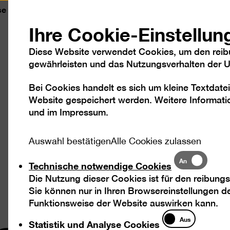
se
Kontakt
Leichte Sprache
DGS
Sc
Ihre Cookie-Einstellun
Diese Website verwendet Cookies, um den reib
gewährleisten und das Nutzungsverhalten der Us
Bei Cookies handelt es sich um kleine Textdatei
Besuch
Ausstellungen
Program
Website gespeichert werden. Weitere Informatio
und im
Impressum
.
Auswahl bestätigen
Alle Cookies zulassen
Technische
An
Technische notwendige Cookies
notwendige
Die Nutzung dieser Cookies ist für den reibungs
Cookies
Sie können nur in Ihren Browsereinstellungen de
Funktionsweise der Website auswirken kann.
Statistik
Aus
Statistik und Analyse Cookies
und