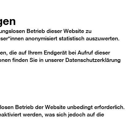
hriftgröße
Kontrast
De
En
Heute
gen
ungslosen Betrieb dieser Website zu
er*innen anonymisiert statistisch auszuwerten.
en, die auf Ihrem Endgerät bei Aufruf dieser
me
Sammlung
Berlinische Galerie
nen finden Sie in unserer
Datenschutzerklärung
losen Betrieb der Website unbedingt erforderlich.
aktiviert werden, was sich jedoch auf die