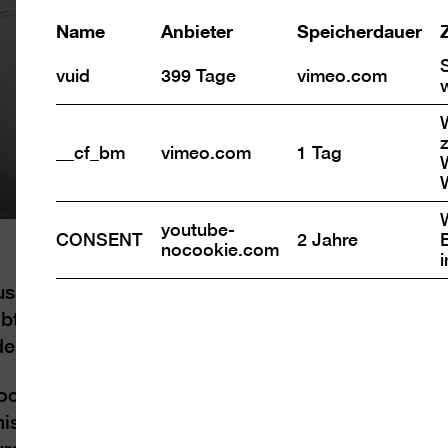
Name
Anbieter
Speicherdauer
vuid
399 Tage
vimeo.com
z
__cf_bm
vimeo.com
1 Tag
youtube-
CONSENT
2 Jahre
nocookie.com
ik materialisiert sich dabei zu visuellen Partit
ibt und das zeitliche Nacheinander im Hören von 
es Bilds überführt.
nochromen Flächen an Ansätze des Minimalismus
mische Strenge und der konzeptuelle Einsatz des 