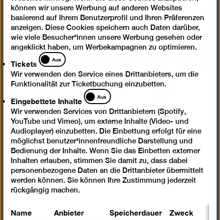
können wir unsere Werbung auf anderen Websites
Bild
basierend auf Ihrem Benutzerprofil und Ihren Präferenzen
in
anzeigen. Diese Cookies speichern auch Daten darüber,
einer
wie viele Besucher*innen unsere Werbung gesehen oder
angeklickt haben, um Werbekampagnen zu optimieren.
Lightb
Tickets
öffnen
Aus
Tickets
Wir verwenden den Service eines Drittanbieters, um die
Funktionalität zur Ticketbuchung einzubetten.
Eingebettete
Aus
Eingebettete Inhalte
Bild
Inhalte
Wir verwenden Services von Drittanbietern (Spotify,
in
YouTube und Vimeo), um externe Inhalte (Video- und
einer
Audioplayer) einzubetten. Die Einbettung erfolgt für eine
Lightbox
möglichst benutzer*innenfreundliche Darstellung und
öffnen
Bedienung der Inhalte. Wenn Sie das Einbetten externer
Inhalten erlauben, stimmen Sie damit zu, dass dabei
personenbezogene Daten an die Drittanbieter übermittelt
werden können. Sie können Ihre Zustimmung jederzeit
rückgängig machen.
Name
Anbieter
Speicherdauer
Zweck
Presseinformation