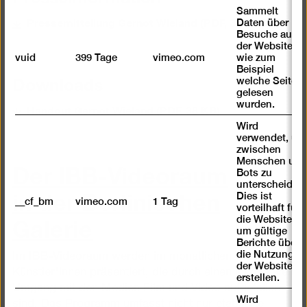
Sammelt
Pressemitteilung Gernot Wieland (PDF, 316 KB)
Daten über
Besuche auf
der Website,
vuid
399 Tage
vimeo.com
wie zum
Beispiel
Downloads
welche Seiten
gelesen
wurden.
Handout Gernot Wieland (PDF, 38 KB)
Wird
verwendet, um
zwischen
Der IBB-Videoraum
Menschen und
Bots zu
unterscheiden.
in der Berlinischen
Dies ist
__cf_bm
vimeo.com
1 Tag
vorteilhaft für
Galerie
die Website,
um gültige
Berichte über
die Nutzung
Im IBB-Videoraum werden im monatlichen Wechsel
der Website zu
Künstler*innen präsentiert, die durch einen innovativen
erstellen.
Umgang mit den Medien Film und Video aufgefallen
Wird
sind. Das Programm umfasst nicht nur etablierte