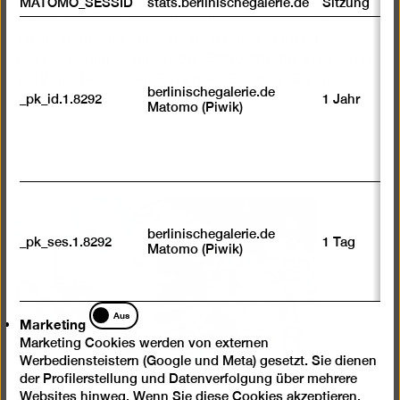
MATOMO_SESSID
stats.berlinischegalerie.de
Sitzung
Kunsthaus Graz und der Liverpool Biennale zu sehen.
Wieland erhielt neben verschiedenen anderen
Auszeichnungen zuletzt den EMAF Medienkunstpreis
2019 der Deutschen Filmkritik. Er lebt in Berlin.
berlinischegalerie.de
_pk_id.1.8292
1 Jahr
Matomo (Piwik)
Bild
berlinischegalerie.de
_pk_ses.1.8292
1 Tag
in
Matomo (Piwik)
einer
Lightbox
öffnen
Marketing
Aus
Marketing
Marketing Cookies werden von externen
Werbediensteistern (Google und Meta) gesetzt. Sie dienen
der Profilerstellung und Datenverfolgung über mehrere
Websites hinweg. Wenn Sie diese Cookies akzeptieren,