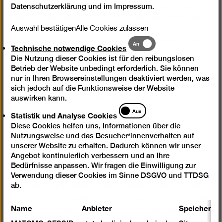
Datenschutzerklärung
und im
Impressum
.
Neben selbstgedrehten Performances sind adaptierte
Fotos, Knetmodelle und Zeichnungen zu sehen, die
Auswahl bestätigen
Alle Cookies zulassen
das Gehörte zum Teil visualisieren, zum Teil auf
Technische
absurde Weise brechen. Außer einer Reflexion über
An
Technische notwendige Cookies
notwendige
Österreich erlaubt der Film so auch eine
Die Nutzung dieser Cookies ist für den reibungslosen
Cookies
Auseinandersetzung mit grundsätzlicheren Fragen
Betrieb der Website unbedingt erforderlich. Sie können
nach Erinnerung, Geschichtsschreibung und
nur in Ihren Browsereinstellungen deaktiviert werden, was
Identitätsbildung. Er ist geprägt von einem leisen
sich jedoch auf die Funktionsweise der Website
Witz, der stets nah an der Melancholie liegt.
auswirken kann.
Statistik
Aus
Statistik und Analyse Cookies
und
Diese Cookies helfen uns, Informationen über die
Analyse
Nutzungsweise und das Besucher*innenverhalten auf
Cookies
unserer Website zu erhalten. Dadurch können wir unser
Biografie
Angebot kontinuierlich verbessern und an Ihre
Bedürfnisse anpassen. Wir fragen die Einwilligung zur
Gernot Wieland wurde 1968 in Horn (Österreich)
Verwendung dieser Cookies im Sinne DSGVO und TTDSG
ab.
geboren. Er studierte an der Universität der Künste,
Berlin, und der Akademie der bildenden Künste, Wien.
Name
Anbieter
Speicherda
Seine Filme waren u.a. auf dem Internationalen
Filmfestival Rotterdam, im Kasseler Kunstverein, im