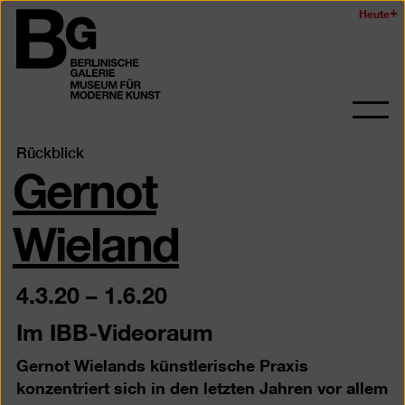
Zum
Heute
Logo
Seiteninhalt
der
springen
Berlinischen
Galerie
Navi
auf-
Gernot
Rückblick
und
zukl
Wieland
4.3.20
–
1.6.20
Im IBB-Videoraum
Gernot Wielands künstlerische Praxis
konzentriert sich in den letzten Jahren vor allem