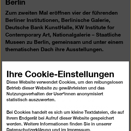
Berlin
Zum zweiten Mal eröffnen vier der führenden
Berliner Institutionen, Berlinische Galerie,
Deutsche Bank KunstHalle, KW Institute for
Contemporary Art, Nationalgalerie – Staatliche
Museen zu Berlin, gemeinsam und unter einem
thematischen Dach ihre Ausstellungen.
Ihre Cookie-Einstellungen
Die Ausstellung "The Dialogic City : Berlin wird
Berlin", konzipiert von Brandlhuber+ Hertweck,
Diese Website verwendet Cookies, um den reibungslosen
Mayfried, eröffnet in sieben Kapiteln Perspektiven
Betrieb dieser Website zu gewährleisten und das
zum dialogischen Handeln in der Stadt, die
Nutzungsverhalten der User*innen anonymisiert
statistisch auszuwerten.
gleichnamige Publikation ist ihr zentraler
Ausgangspunkt: Über Ansätze der Partizipation
Bei Cookies handelt es sich um kleine Textdateien, die auf
hinaus werden aus unterschiedlichen Blickwinkeln
Ihrem Endgerät bei Aufruf dieser Website gespeichert
Möglichkeiten skizziert, scheinbar unüberbrückbare
werden. Weitere Informationen finden Sie in unserer
Gegensätze zusammen zu denken. Die erste Ausgabe
Datenschutzerklärung
und im
Impressum
.