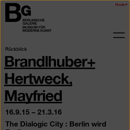
Zum
Heute
Logo
Seiteninhalt
der
springen
Berlinischen
Galerie
Navi
auf-
Brandlhuber+
Rückblick
und
zukl
Hertweck,
Mayfried
16.9.15
–
21.3.16
The Dialogic City : Berlin wird