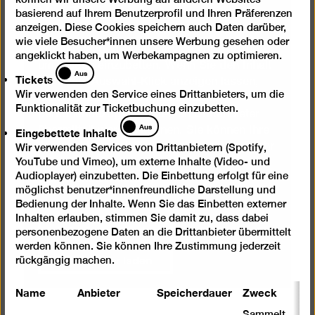
YouTube zu laden
basierend auf Ihrem Benutzerprofil und Ihren Präferenzen
anzeigen. Diese Cookies speichern auch Daten darüber,
wie viele Besucher*innen unsere Werbung gesehen oder
Wir verwenden einen Service von YouTube,
angeklickt haben, um Werbekampagnen zu optimieren.
um Videos einzubetten. Wenn Sie den Inhalt
Tickets
Aus
Tickets
mit Ihrem Auswahl-Klick anzeigen lassen,
Wir verwenden den Service eines Drittanbieters, um die
stimmen Sie damit zu, dass dabei
Funktionalität zur Ticketbuchung einzubetten.
personenbezogene Daten an Drittanbieter
Eingebettete
Aus
Eingebettete Inhalte
übermittelt werden können. Sie können Ihre
Inhalte
Auswahl jederzeit rückgängig machen. Mehr
Wir verwenden Services von Drittanbietern (Spotify,
YouTube und Vimeo), um externe Inhalte (Video- und
Informationen dazu finden Sie in unserer
Audioplayer) einzubetten. Die Einbettung erfolgt für eine
Datenschutzerklärung
.
möglichst benutzer*innenfreundliche Darstellung und
Bedienung der Inhalte. Wenn Sie das Einbetten externer
Inhalten erlauben, stimmen Sie damit zu, dass dabei
Inhalt einmal anzeigen
personenbezogene Daten an die Drittanbieter übermittelt
werden können. Sie können Ihre Zustimmung jederzeit
Inhalte immer laden
rückgängig machen.
Name
Anbieter
Speicherdauer
Zweck
Sammelt