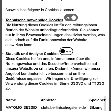
von Dialogic City ist Berlin gewidmet, wo diese
Antagonismen extremer als anderswo bestehen.
Auswahl bestätigen
Alle Cookies zulassen
Technische
An
Technische notwendige Cookies
Thematisch den Kapiteln der Publikation folgend,
notwendige
Die Nutzung dieser Cookies ist für den reibungslosen
werden in der großen Ausstellungshalle der
Cookies
Betrieb der Website unbedingt erforderlich. Sie können
Berlinischen Galerie sieben Kommentare realisiert.
nur in Ihren Browsereinstellungen deaktiviert werden, was
Die Präsentation umfasst etwa 500 Modelle der
sich jedoch auf die Funktionsweise der Website
Architektursammlung der Berlinischen Galerie, die als
auswirken kann.
Landesmuseum für Architektur unter anderem die
Statistik
Aus
Statistik und Analyse Cookies
Unterlagen und Modelle Berliner Bauwettbewerbe
und
Diese Cookies helfen uns, Informationen über die
aufbewahrt. Aufgrund mangelnder finanzieller und
Analyse
Nutzungsweise und das Besucher*innenverhalten auf
Cookies
personeller Ressourcen konnte bislang nur ein kleiner
unserer Website zu erhalten. Dadurch können wir unser
Teil des Materials digitalisiert werden. Die Ausstellung
Angebot kontinuierlich verbessern und an Ihre
greift diese Problematik auf, indem die Modelle aus
Bedürfnisse anpassen. Wir fragen die Einwilligung zur
dem Depot im Ausstellungsraum sichtbar gemacht
Verwendung dieser Cookies im Sinne DSGVO und TTDSG
werden. Ein zentraler, aber üblicherweise für die
ab.
Öffentlichkeit verborgener Teil des Museums wird so
Name
Anbieter
Speicherda
sichtbar. Anhand der Modelle lässt sich zum einen ein
alternatives Berlin imaginieren, das sich anhand der
MATOMO_SESSID
stats.berlinischegalerie.de
Sitzung
Wettbewerbsbeiträge rekonstruieren lässt; zum