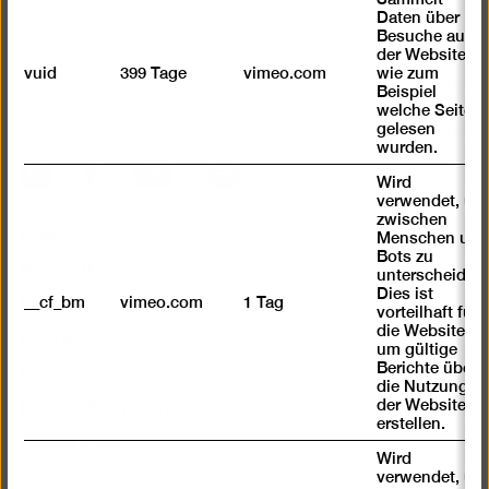
Daten über
Besuche auf
der Website,
vuid
399 Tage
vimeo.com
wie zum
Beispiel
Nach
welche Seiten
oben
gelesen
scrolle
wurden.
Instagram
Facebook
Spotify
YouTube
Wird
verwendet, um
zwischen
Presse
Menschen und
Bots zu
Newsletter
unterscheiden.
Dies ist
Fragen & Antworten
__cf_bm
vimeo.com
1 Tag
vorteilhaft für
Kontakt
die Website,
um gültige
Impressum
Berichte über
die Nutzung
Digitale Barrierefreiheit
der Website zu
erstellen.
Datenschutz
Wird
Jobs
verwendet, um