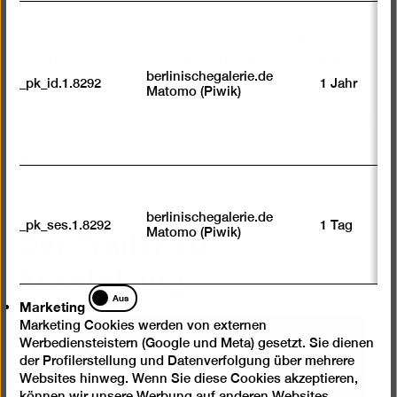
anderen zeigen sie eine Ideengeschichte, die auch in
unrealisierter Form weiterhin besteht und als
Inspiration für heutige Stadtdebatten genutzt werden
berlinischegalerie.de
kann.
_pk_id.1.8292
1 Jahr
Matomo (Piwik)
Das vom Senat initiierte und geförderte Projekt bildet
mit seinen Eröffnungen den Auftakt der Berlin Art
Week 2015.
berlinischegalerie.de
Der Trailer zur
_pk_ses.1.8292
1 Tag
Matomo (Piwik)
Ausstellung
Marketing
Aus
Marketing
Marketing Cookies werden von externen
Wir benötigen Ihre
Werbediensteistern (Google und Meta) gesetzt. Sie dienen
der Profilerstellung und Datenverfolgung über mehrere
Zustimmung, um Videos von
Websites hinweg. Wenn Sie diese Cookies akzeptieren,
können wir unsere Werbung auf anderen Websites