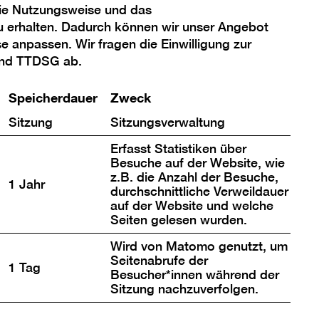
die Nutzungsweise und das
u erhalten. Dadurch können wir unser Angebot
se anpassen. Wir fragen die Einwilligung zur
und TTDSG ab.
Standort
Berlinische Galerie
Speicherdauer
Zweck
Alte Jakobstraße 124–128
Sitzung
Sitzungsverwaltung
10969 Berlin
Erfasst Statistiken über
Besuche auf der Website, wie
Treffpunkt im Foyer des JMB
z.B. die Anzahl der Besuche,
1 Jahr
durchschnittliche Verweildauer
Zielgruppe
auf der Website und welche
Jugendliche & Erwachsene
Seiten gelesen wurden.
Wird von Matomo genutzt, um
Ticket
Seitenabrufe der
1 Tag
Die Teilnahme ist kostenfrei.
Besucher*innen während der
Sitzung nachzuverfolgen.
Anmeldung