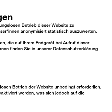
hriftgröße
Kontrast
De
En
Heute
gen
ungslosen Betrieb dieser Website zu
er*innen anonymisiert statistisch auszuwerten.
en, die auf Ihrem Endgerät bei Aufruf dieser
me
Sammlung
Berlinische Galerie
nen finden Sie in unserer
Datenschutzerklärung
uter
losen Betrieb der Website unbedingt erforderlich.
aktiviert werden, was sich jedoch auf die