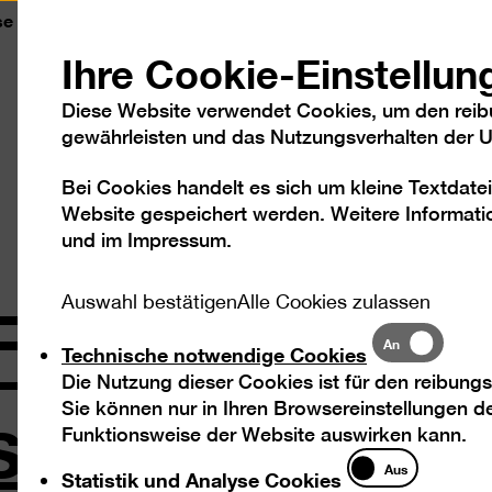
se
Kontakt
Leichte Sprache
DGS
Sc
Ihre Cookie-Einstellun
Diese Website verwendet Cookies, um den reib
gewährleisten und das Nutzungsverhalten der Us
Bei Cookies handelt es sich um kleine Textdatei
Besuch
Ausstellungen
Program
Website gespeichert werden. Weitere Informatio
und im
Impressum
.
ührung: In g
Auswahl bestätigen
Alle Cookies zulassen
Technische
An
Technische notwendige Cookies
notwendige
chaft
Die Nutzung dieser Cookies ist für den reibungs
Cookies
Sie können nur in Ihren Browsereinstellungen de
Funktionsweise der Website auswirken kann.
Statistik
Aus
Statistik und Analyse Cookies
und