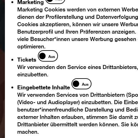
Marketing
Marketing Cookies werden von externen Werbed
dienen der Profilerstellung und Datenverfolgu
Cookies akzeptieren, können wir unsere Werbu
Benutzerprofil und Ihren Präferenzen anzeigen.
viele Besucher*innen unsere Werbung gesehen
optimieren.
Tickets
Aus
Tickets
Wir verwenden den Service eines Drittanbieters
einzubetten.
Eingebettete
Aus
Eingebettete Inhalte
Inhalte
Wir verwenden Services von Drittanbietern (Spo
(Video- und Audioplayer) einzubetten. Die Einbet
benutzer*innenfreundliche Darstellung und Bedi
externer Inhalten erlauben, stimmen Sie damit
Drittanbieter übermittelt werden können. Sie k
machen.