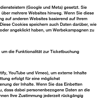
Anmeldung vor Ort. Wir empfehlen
iensteistern (Google und Meta) gesetzt. Sie
rechtzeitiges Erscheinen, da die
ng über mehrere Websites hinweg. Wenn Sie diese
Teilnehmer*innenzahl begrenzt ist.
ng auf anderen Websites basierend auf Ihrem
 Diese Cookies speichern auch Daten darüber, wie
 oder angeklickt haben, um Werbekampagnen zu
, um die Funktionalität zur Ticketbuchung
tify, YouTube und Vimeo), um externe Inhalte
tung erfolgt für eine möglichst
enung der Inhalte. Wenn Sie das Einbetten
 zu, dass dabei personenbezogene Daten an die
önnen Ihre Zustimmung jederzeit rückgängig