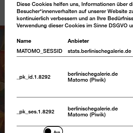
Diese Cookies helfen uns, Informationen über 
Analyse
Besucher*innenverhalten auf unserer Website z
Cookies
kontinuierlich verbessern und an Ihre Bedürfnis
Verwendung dieser Cookies im Sinne DSGVO 
Name
Anbieter
MATOMO_SESSID
stats.berlinischegalerie.de
berlinischegalerie.de
_pk_id.1.8292
Matomo (Piwik)
berlinischegalerie.de
_pk_ses.1.8292
Matomo (Piwik)
Marketing
Aus