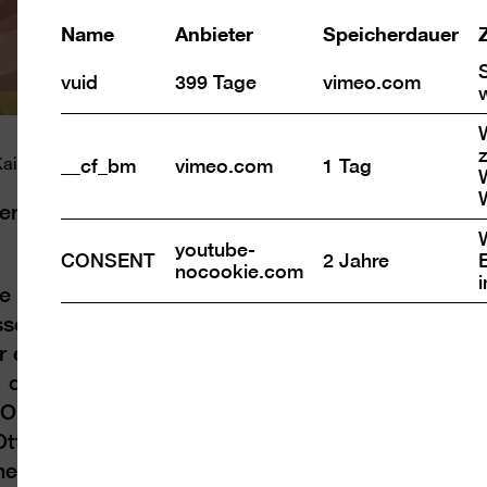
Name
Anbieter
Speicherdauer
vuid
399 Tage
vimeo.com
z
Kai-Annett Becker
__cf_bm
vimeo.com
1 Tag
 der Moderne im Jüdischen Museum Berlin und
youtube-
CONSENT
2 Jahre
nocookie.com
Berlinische Galerie befinden sich in unmittel­
sonntag laden sie gemein­sam zu einer dialo­
ein. Im Mittel­punkt steht die Aus­einander­
 die beide Samm­lungen eng mitein­ander
n Orten Werke von beispiels­weise Max Lieber­
tto Freund­lich oder Felix Nuss­baum. Sie
chei­dend mitge­prägt und wurden unter den