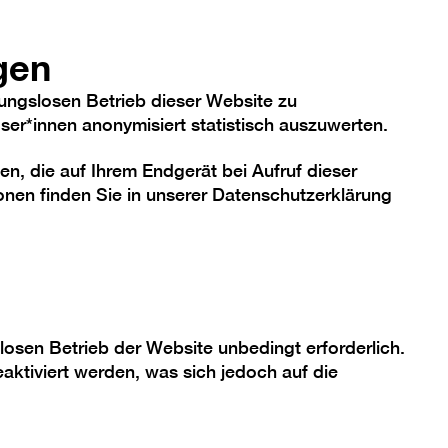
anzeigen/verbergen
hriftgröße
Kontrast
De
En
Heute
gen
ungslosen Betrieb dieser Website zu
er*innen anonymisiert statistisch auszuwerten.
en, die auf Ihrem Endgerät bei Aufruf dieser
me
Sammlung
Berlinische Galerie
nen finden Sie in unserer
Datenschutzerklärung
en
losen Betrieb der Website unbedingt erforderlich.
aktiviert werden, was sich jedoch auf die