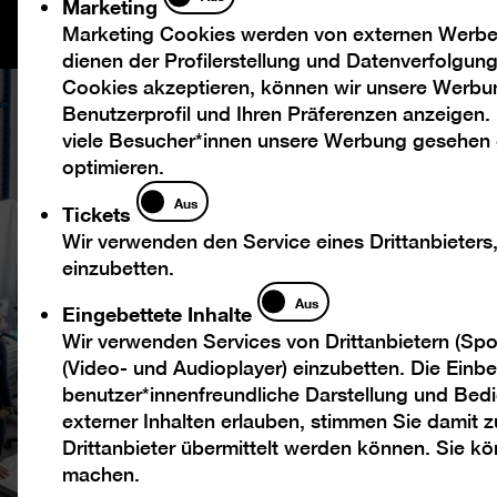
Marketing
Marketing Cookies werden von externen Werbed
dienen der Profilerstellung und Datenverfolgu
Cookies akzeptieren, können wir unsere Werbu
Benutzerprofil und Ihren Präferenzen anzeigen.
viele Besucher*innen unsere Werbung gesehen
optimieren.
Tickets
Aus
Tickets
Wir verwenden den Service eines Drittanbieters
einzubetten.
Eingebettete
Aus
Eingebettete Inhalte
Inhalte
Wir verwenden Services von Drittanbietern (Spo
Das Depot
(Video- und Audioplayer) einzubetten. Die Einbet
benutzer*innenfreundliche Darstellung und Bedi
externer Inhalten erlauben, stimmen Sie damit
Drittanbieter übermittelt werden können. Sie k
Schatzkammer mit Hi
machen.