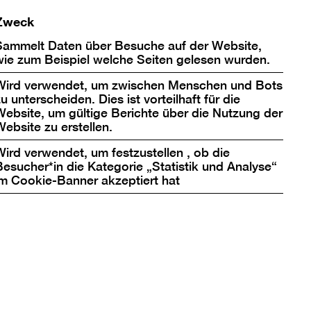
Zweck
ch meist als etwas staubigen Ort vor, an dem
Sammelt Daten über Besuche auf der Website,
 den so gut wie nie ein Mensch betritt. Mit
wie zum Beispiel welche Seiten gelesen wurden.
n Museums hat diese Vorstellung aber nichts
Wird verwendet, um zwischen Menschen und Bots
useums mit internationalem Ausstellungs-
u unterscheiden. Dies ist vorteilhaft für die
ierter Hochsicherheitstrakt, der rund um die
Website, um gültige Berichte über die Nutzung der
Website zu erstellen.
für die Depots der Berlinischen Galerie.
lagen zur Klimasteuerung, Einbruchsicherung
Wird verwendet, um festzustellen , ob die
r auf 3.000 Quadratmetern weit über 200.000
Besucher*in die Kategorie „Statistik und Analyse“
im Cookie-Banner akzeptiert hat
tteranlagen, motorisierte Kompaktanlagen
ung sorgen für optimales Handling. Der
en in Museen führt dazu, dass es über die
und neue Lösungen zur Aufbewahrung der
.
rotz der modernen digitalen Erschließung –