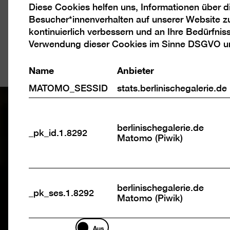
Diese Cookies helfen uns, Informationen über 
Analyse
Besucher*innenverhalten auf unserer Website z
Cookies
kontinuierlich verbessern und an Ihre Bedürfnis
Verwendung dieser Cookies im Sinne DSGVO 
Name
Anbieter
MATOMO_SESSID
stats.berlinischegalerie.de
berlinischegalerie.de
_pk_id.1.8292
Matomo (Piwik)
berlinischegalerie.de
_pk_ses.1.8292
Matomo (Piwik)
Marketing
Aus