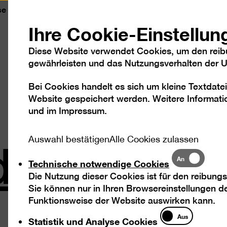
se
Kontakt
Leichte Sprache
DGS
Sc
Ihre Cookie-Einstellun
Diese Website verwendet Cookies, um den reib
gewährleisten und das Nutzungsverhalten der Us
Bei Cookies handelt es sich um kleine Textdatei
Besuch
Ausstellungen
Program
Website gespeichert werden. Weitere Informatio
und im
Impressum
.
den Kuliss
Auswahl bestätigen
Alle Cookies zulassen
Technische
An
Technische notwendige Cookies
notwendige
Die Nutzung dieser Cookies ist für den reibungs
Cookies
Sie können nur in Ihren Browsereinstellungen de
Funktionsweise der Website auswirken kann.
Statistik
Aus
Statistik und Analyse Cookies
und